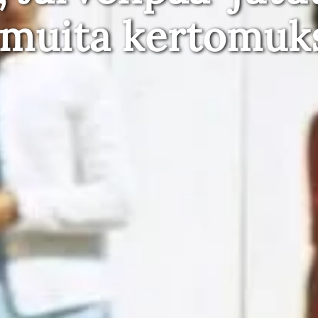
 muita kertomuk