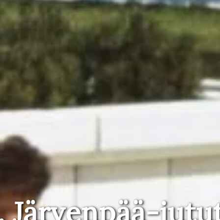
, Järvenpää-jutu