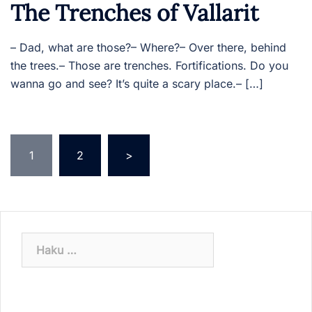
The Trenches of Vallarit
– Dad, what are those?– Where?– Over there, behind
the trees.– Those are trenches. Fortifications. Do you
wanna go and see? It’s quite a scary place.– […]
Artikkelien
1
2
>
sivutus
Haku: