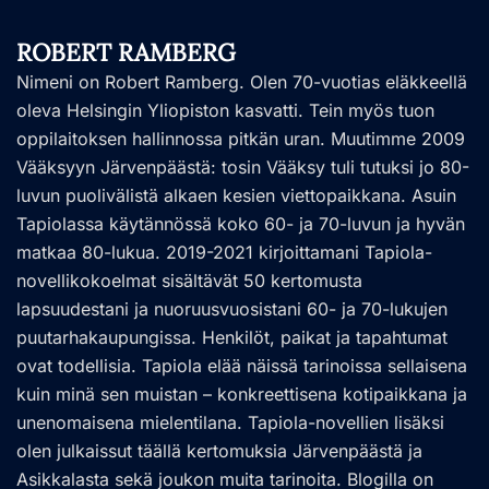
ROBERT RAMBERG
Nimeni on Robert Ramberg. Olen 70-vuotias eläkkeellä
oleva Helsingin Yliopiston kasvatti. Tein myös tuon
oppilaitoksen hallinnossa pitkän uran. Muutimme 2009
Vääksyyn Järvenpäästä: tosin Vääksy tuli tutuksi jo 80-
luvun puolivälistä alkaen kesien viettopaikkana. Asuin
Tapiolassa käytännössä koko 60- ja 70-luvun ja hyvän
matkaa 80-lukua. 2019-2021 kirjoittamani Tapiola-
novellikokoelmat sisältävät 50 kertomusta
lapsuudestani ja nuoruusvuosistani 60- ja 70-lukujen
puutarhakaupungissa. Henkilöt, paikat ja tapahtumat
ovat todellisia. Tapiola elää näissä tarinoissa sellaisena
kuin minä sen muistan – konkreettisena kotipaikkana ja
unenomaisena mielentilana. Tapiola-novellien lisäksi
olen julkaissut täällä kertomuksia Järvenpäästä ja
Asikkalasta sekä joukon muita tarinoita. Blogilla on