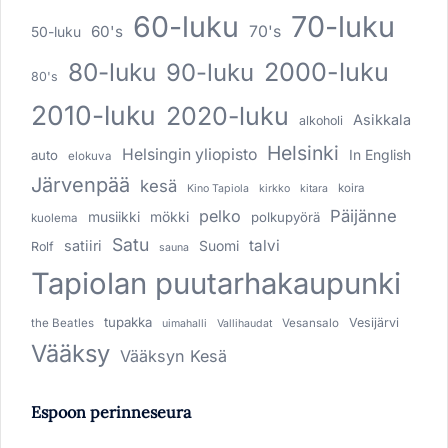
60-luku
70-luku
60's
70's
50-luku
80-luku
2000-luku
90-luku
80's
2010-luku
2020-luku
Asikkala
alkoholi
Helsinki
Helsingin yliopisto
In English
auto
elokuva
Järvenpää
kesä
koira
Kino Tapiola
kirkko
kitara
pelko
Päijänne
musiikki
mökki
polkupyörä
kuolema
Satu
talvi
satiiri
Suomi
Rolf
sauna
Tapiolan puutarhakaupunki
tupakka
Vesijärvi
the Beatles
Vesansalo
uimahalli
Vallihaudat
Vääksy
Vääksyn Kesä
Espoon perinneseura