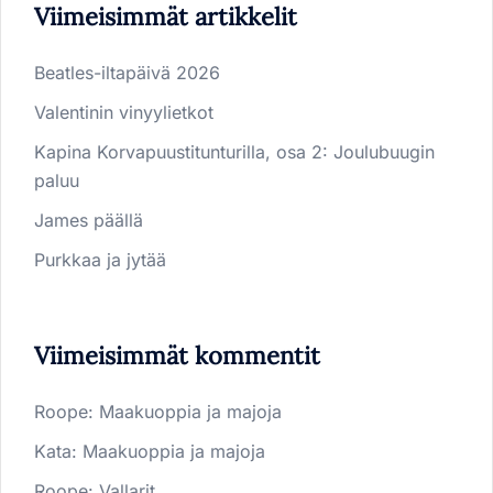
Viimeisimmät artikkelit
Beatles-iltapäivä 2026
Valentinin vinyylietkot
Kapina Korvapuustitunturilla, osa 2: Joulubuugin
paluu
James päällä
Purkkaa ja jytää
Viimeisimmät kommentit
Roope
:
Maakuoppia ja majoja
Kata
:
Maakuoppia ja majoja
Roope
:
Vallarit