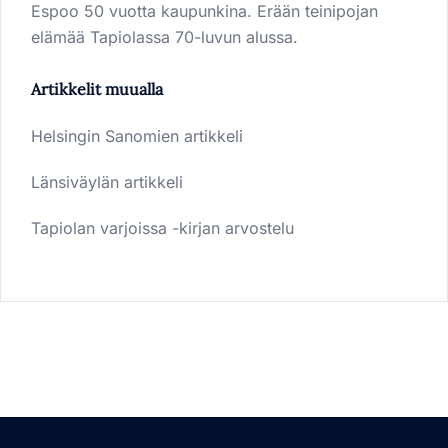
Espoo 50 vuotta kaupunkina. Erään teinipojan
elämää Tapiolassa 70-luvun alussa.
Artikkelit muualla
Helsingin Sanomien artikkeli
Länsiväylän artikkeli
Tapiolan varjoissa -kirjan arvostelu