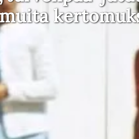
 muita kertomuk