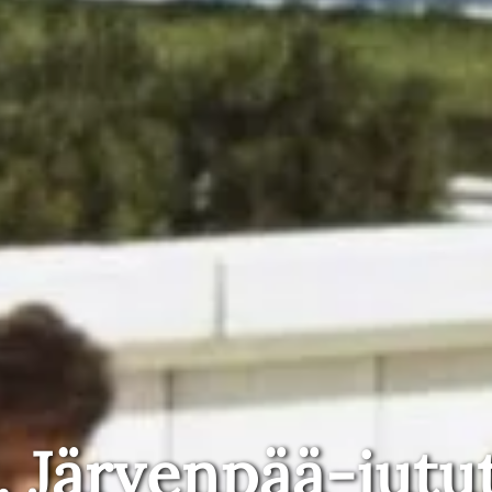
, Järvenpää-jutu