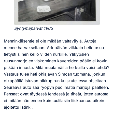
Syntymäpäivät 1963
Menninkäisentie ei ole mikään valtaväylä. Autoja
menee harvakseltaan. Arkipäivän vilkkain hetki osuu
tietysti siihen kello viiden nurkille. Ylikypsien
ruusunmarjojen viskominen kavereiden päälle ei kovin
pitkään innosta. Mitä muuta näillä herkuilla voisi tehdä?
Vastaus tulee heti ohiajavan Simcan tuomana, jonkun
olkapäällä istuvan pikkupirun kuiskutellessa ohjeitaan.
Seuraava auto saa ryöpyn puolimätiä marjoja päälleen.
Pensaat ovat täydessä lehdessä ja tiheät, joten autosta
ei mitään näe ennen kuin tuulilasiin liiskaantuu oikein
ajoitettu latinki.