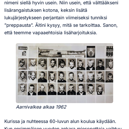
nimeni siellä hyvin usein. Niin usein, että välttääkseni
lisärangaistuksen kotona, keksin lisätä
lukujärjestykseen perjantain viimeiseksi tunniksi
”preppausta”. Äitini kysyy, mitä se tarkoittaa. Sanon,
että teemme vapaaehtoisia lisäharjoituksia.
Aarnivalkea alkaa 1962
Kurissa ja nuhteessa 60-luvun alun koulua käydään.
Kun ensimmäisen vuoden ankara miesopettaja vaihtuu