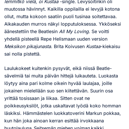
lemmitkö vielä, oi Kustaa
-single. Levysoitinkin oli
muutossa hävinnyt. Kaikilla oppilailla ei levyjä kotona
ollut, mutta kokoon saatiin puoli tusinaa soitettavaa.
Aikakauden murros näkyi lopputuloksessa. Ykköseksi
äänestettiin the Beatlesin
All My Loving
. Se voitti
yhdellä pisteellä Repe Helismaan uuden version
Meksikon pikajunasta
. Brita Koivusen
Kustaa
-kiekaisu
sai nolla pistettä.
Laulukokeet kuitenkin pysyvät, eikä niissä Beatle-
sävelmiä tai muita päivän hittejä luikauteta. Luokasta
löytyy aina pari kolme oikein hyvää laulajaa, joille
jokainen mielellään suo sen kiitettävän. Suurin osa
yrittää tosissaan ja liikaa. Sitten ovat ne
poikkeusyksilöt, jotka uskaltavat lyödä koko homman
läskiksi. Hämmästelen luokkatoverini Markun pokkaa,
kun hän joka ainoan kerran esittää irvokkaana
huutolauluna
Seitsemän miehen voiman
kaikki