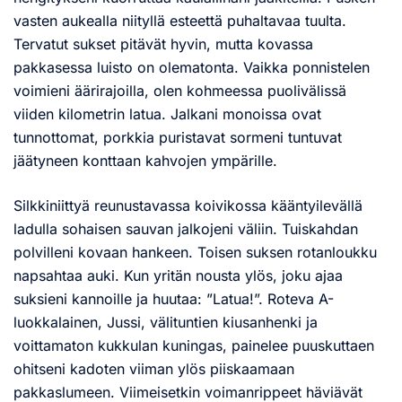
vasten aukealla niityllä esteettä puhaltavaa tuulta.
Tervatut sukset pitävät hyvin, mutta kovassa
pakkasessa luisto on olematonta. Vaikka ponnistelen
voimieni äärirajoilla, olen kohmeessa puolivälissä
viiden kilometrin latua. Jalkani monoissa ovat
tunnottomat, porkkia puristavat sormeni tuntuvat
jäätyneen konttaan kahvojen ympärille.
Silkkiniittyä reunustavassa koivikossa kääntyilevällä
ladulla sohaisen sauvan jalkojeni väliin. Tuiskahdan
polvilleni kovaan hankeen. Toisen suksen rotanloukku
napsahtaa auki. Kun yritän nousta ylös, joku ajaa
suksieni kannoille ja huutaa: ”Latua!”. Roteva A-
luokkalainen, Jussi, välituntien kiusanhenki ja
voittamaton kukkulan kuningas, painelee puuskuttaen
ohitseni kadoten viiman ylös piiskaamaan
pakkaslumeen. Viimeisetkin voimanrippeet häviävät