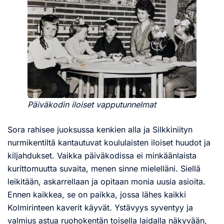
Päiväkodin iloiset vapputunnelmat
Sora rahisee juoksussa kenkien alla ja Silkkiniityn
nurmikentiltä kantautuvat koululaisten iloiset huudot ja
kiljahdukset. Vaikka päiväkodissa ei minkäänlaista
kurittomuutta suvaita, menen sinne mielelläni. Siellä
leikitään, askarrellaan ja opitaan monia uusia asioita.
Ennen kaikkea, se on paikka, jossa lähes kaikki
Kolmirinteen kaverit käyvät. Ystävyys syventyy ja
valmius astua ruohokentän toisella laidalla näkyvään,