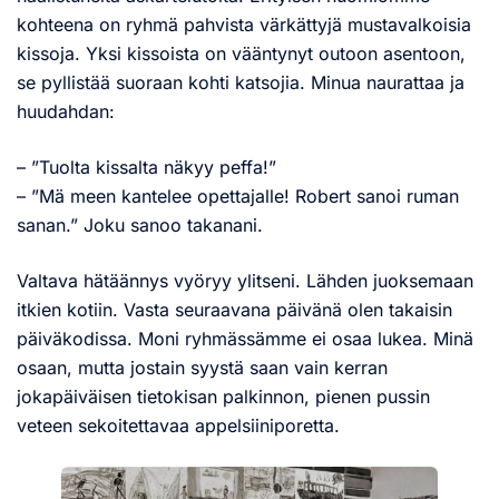
kohteena on ryhmä pahvista värkättyjä mustavalkoisia
kissoja. Yksi kissoista on vääntynyt outoon asentoon,
se pyllistää suoraan kohti katsojia. Minua naurattaa ja
huudahdan:
– ”Tuolta kissalta näkyy peffa!”
– ”Mä meen kantelee opettajalle! Robert sanoi ruman
sanan.” Joku sanoo takanani.
Valtava hätäännys vyöryy ylitseni. Lähden juoksemaan
itkien kotiin. Vasta seuraavana päivänä olen takaisin
päiväkodissa. Moni ryhmässämme ei osaa lukea. Minä
osaan, mutta jostain syystä saan vain kerran
jokapäiväisen tietokisan palkinnon, pienen pussin
veteen sekoitettavaa appelsiiniporetta.