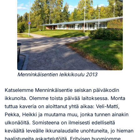
Menninkäisentien leikkikoulu 2013
Katselemme Menninkäisentie seiskan päiväkodin
ikkunoita. Olemme toista päivää laitoksessa. Monta
tuttua kaveria on aloittanut yhtä aikaa: Veli-Matti,
Pekka, Heikki ja muutama muu, jonka tunnen ainakin
ulkonäöltä. Somisteena on ilmeisesti edelliseltä
keväältä leveälle ikkunalaudalle unohtuneita, jo hieman
haalistuneita askartelutöitä. Erityisen huomiomme