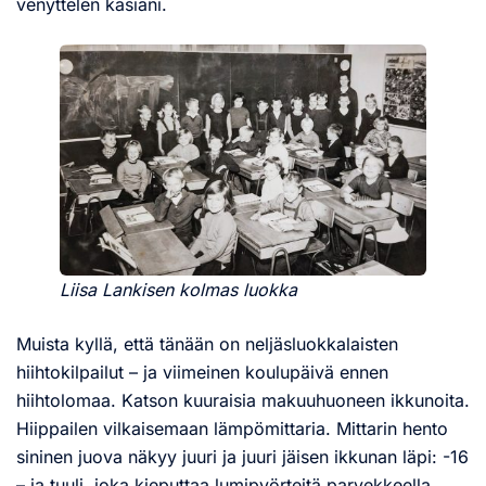
venyttelen käsiäni.
Liisa Lankisen kolmas luokka
Muista kyllä, että tänään on neljäsluokkalaisten
hiihtokilpailut – ja viimeinen koulupäivä ennen
hiihtolomaa. Katson kuuraisia makuuhuoneen ikkunoita.
Hiippailen vilkaisemaan lämpömittaria. Mittarin hento
sininen juova näkyy juuri ja juuri jäisen ikkunan läpi: -16
– ja tuuli, joka kieputtaa lumipyörteitä parvekkeella.