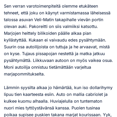
Sen verran varotoimenpiteitä olemme etukäteen
tehneet, että joku on käynyt varmistamassa läheisessä
talossa asuvan Veli-Matin takapihalle vievän portin
olevan auki. Pakoreitti on siis valmiiksi katsottu.
Marjojen heittely bilikoiden päälle alkaa pian
kyllästyttää. Kukaan ei vaivaudu edes pysähtymään.
Suurin osa autoilijoista on tuttuja ja he arvaavat, mistä
on kyse. Tujaus pissapojan nestettä ja matka jatkuu
pysähtymättä. Liikkuvaan autoon on myös vaikea osua.
Moni autoilija onnistuu tietämättään varjeltua
marjapommitukselta.
Lämmin syysilta alkaa jo hämärtää, kun iso dollarihymy
lipuu tien kaarteesta esiin. Auto on mallia cabriolet ja
kulkee kuomu alhaalla. Huviajelulla on tuntematon
nuori mies tyttöystävänsä kanssa. Puolen tusinaa
poikaa supisee puskien takana marjat kourissaan. Yyk,