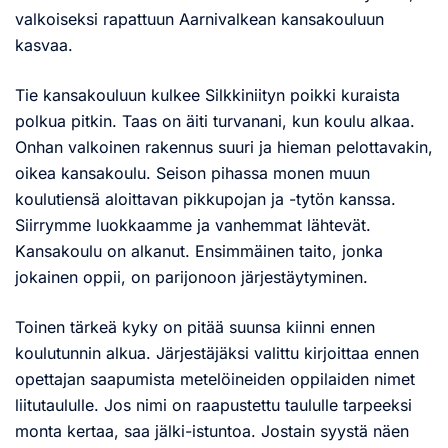
valkoiseksi rapattuun Aarnivalkean kansakouluun
kasvaa.
Tie kansakouluun kulkee Silkkiniityn poikki kuraista
polkua pitkin. Taas on äiti turvanani, kun koulu alkaa.
Onhan valkoinen rakennus suuri ja hieman pelottavakin,
oikea kansakoulu. Seison pihassa monen muun
koulutiensä aloittavan pikkupojan ja -tytön kanssa.
Siirrymme luokkaamme ja vanhemmat lähtevät.
Kansakoulu on alkanut. Ensimmäinen taito, jonka
jokainen oppii, on parijonoon järjestäytyminen.
Toinen tärkeä kyky on pitää suunsa kiinni ennen
koulutunnin alkua. Järjestäjäksi valittu kirjoittaa ennen
opettajan saapumista metelöineiden oppilaiden nimet
liitutaululle. Jos nimi on raapustettu taululle tarpeeksi
monta kertaa, saa jälki-istuntoa. Jostain syystä näen