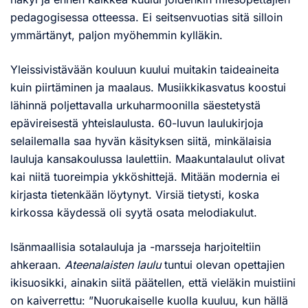
pedagogisessa otteessa. Ei seitsenvuotias sitä silloin
ymmärtänyt, paljon myöhemmin kylläkin.
Yleissivistävään kouluun kuului muitakin taideaineita
kuin piirtäminen ja maalaus. Musiikkikasvatus koostui
lähinnä poljettavalla urkuharmoonilla säestetystä
epävireisestä yhteislaulusta. 60-luvun laulukirjoja
selailemalla saa hyvän käsityksen siitä, minkälaisia
lauluja kansakoulussa laulettiin. Maakuntalaulut olivat
kai niitä tuoreimpia ykköshittejä. Mitään modernia ei
kirjasta tietenkään löytynyt. Virsiä tietysti, koska
kirkossa käydessä oli syytä osata melodiakulut.
Isänmaallisia sotalauluja ja -marsseja harjoiteltiin
ahkeraan.
Ateenalaisten laulu
tuntui olevan opettajien
ikisuosikki, ainakin siitä päätellen, että vieläkin muistiini
on kaiverrettu: ”Nuorukaiselle kuolla kuuluu, kun hällä