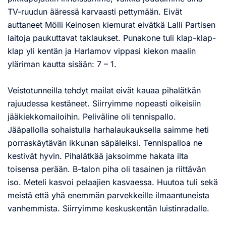
TV-ruudun ääressä karvaasti pettymään. Eivät
auttaneet Mölli Keinosen kiemurat eivätkä Lalli Partisen
laitoja paukuttavat taklaukset. Punakone tuli klap-klap-
klap yli kentän ja Harlamov vippasi kiekon maalin
yläriman kautta sisään: 7 – 1.
Veistotunneilla tehdyt mailat eivät kauaa pihalätkän
rajuudessa kestäneet. Siirryimme nopeasti oikeisiin
jääkiekkomailoihin. Peliväline oli tennispallo.
Jääpallolla sohaistulla harhalaukauksella saimme heti
porraskäytävän ikkunan säpäleiksi. Tennispalloa ne
kestivät hyvin. Pihalätkää jaksoimme hakata ilta
toisensa perään. B-talon piha oli tasainen ja riittävän
iso. Meteli kasvoi pelaajien kasvaessa. Huutoa tuli sekä
meistä että yhä enemmän parvekkeille ilmaantuneista
vanhemmista. Siirryimme keskuskentän luistinradalle.