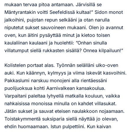
mukaan tervaa pitoa antamaan. Järvisillä se
Mäntyrantakin voitti Seefeldissä kultaa!” Sidon monot
jalkoihini, pujotan repun selkääni ja otan narulla
niputetut sukset sauvoineen mukaani. Olen jo avannut
oven, kun äitini pysäyttää minut ja kietoo toisen
kaulaliinan kaulaani ja huolehtii: ”Onhan sinulla
villatumput siellä rukkasten sisällä? Onnea kilpailuun!”
Kolistelen portaat alas. Työnnän selälläni ulko-oven
auki. Kun käännyn, kylmyys ja viima iskevät kasvoihini.
Pakkaslumi narskuu monojeni alla rientäessäni
puolijuoksua kohti Aarnivalkean kansakoulua.
Varpaitani paleltaa lyhyellä matkalla kouluun, vaikka
nahkaisissa monoissa minulla on kahdet villasukat.
Jätän sukset ja sauvat eteisen naulakkoon nojaamaan.
Toistakymmentä suksiparia siellä näyttää jo olevan,
ehdin huomaamaan. Istun pulpettiini. Kun kaivan