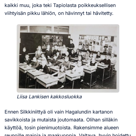
kaikki muu, joka teki Tapiolasta poikkeuksellisen
viihtyisän pikku lähiön, on hävinnyt tai hävitetty.
Liisa Lankisen kakkosluokka
Ennen Silkkiniittyä oli vain Hagalundin kartanon
savikkoista ja mutaista joutomaata. Olihan silläkin
käyttöä, tosin pienimuotoista. Rakensimme alueen
reunoille majoja ja maakuoppia. Valtava, hyvin hoidettu