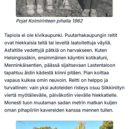
Pojat Kolmirinteen pihalla 1962
Tapiola ei ole kivikaupunki. Puutarhakaupungin reitit
ovat hiekkaisia teitä tai leveitä laatoitettuja väyliä.
Asfaltille vedettyjä pätkiä on harvakseen. Kuten
Helsingissäkin, ensimmäinen käyntini kotikatuni,
Menninkäisentien, päässä sijaitsevaan Lastentaloon
tapahtuu äidin kädestä kiinni pitäen. Pian koittaa
vapaus kulkea omin neuvoin. Reitti on helppo ja
turvallinen: vain yksi autoteiden risteys osuu Silkkiniityn
viertä myötäilevälle, päiväkotiin vievälle hiekkatielle.
Monesti tuon muutaman sadan metrin matkan kuljen
oman pihapiiriin kavereiden kanssa mennen tullen.