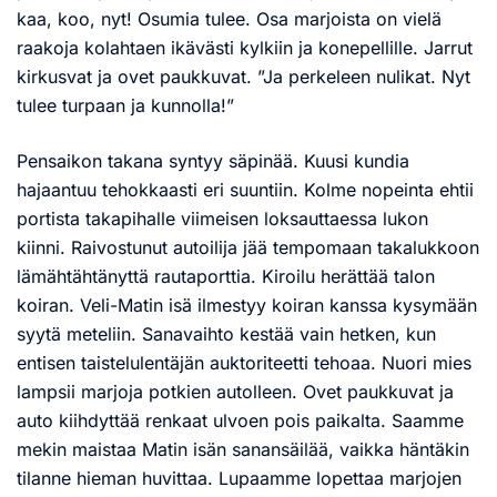
kaa, koo, nyt! Osumia tulee. Osa marjoista on vielä
raakoja kolahtaen ikävästi kylkiin ja konepellille. Jarrut
kirkusvat ja ovet paukkuvat. ”Ja perkeleen nulikat. Nyt
tulee turpaan ja kunnolla!”
Pensaikon takana syntyy säpinää. Kuusi kundia
hajaantuu tehokkaasti eri suuntiin. Kolme nopeinta ehtii
portista takapihalle viimeisen loksauttaessa lukon
kiinni. Raivostunut autoilija jää tempomaan takalukkoon
lämähtähtänyttä rautaporttia. Kiroilu herättää talon
koiran. Veli-Matin isä ilmestyy koiran kanssa kysymään
syytä meteliin. Sanavaihto kestää vain hetken, kun
entisen taistelulentäjän auktoriteetti tehoaa. Nuori mies
lampsii marjoja potkien autolleen. Ovet paukkuvat ja
auto kiihdyttää renkaat ulvoen pois paikalta. Saamme
mekin maistaa Matin isän sanansäilää, vaikka häntäkin
tilanne hieman huvittaa. Lupaamme lopettaa marjojen