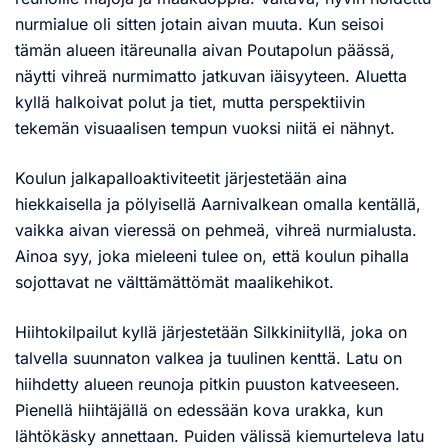
nurmialue oli sitten jotain aivan muuta. Kun seisoi
tämän alueen itäreunalla aivan Poutapolun päässä,
näytti vihreä nurmimatto jatkuvan iäisyyteen. Aluetta
kyllä halkoivat polut ja tiet, mutta perspektiivin
tekemän visuaalisen tempun vuoksi niitä ei nähnyt.
Koulun jalkapalloaktiviteetit järjestetään aina
hiekkaisella ja pölyisellä Aarnivalkean omalla kentällä,
vaikka aivan vieressä on pehmeä, vihreä nurmialusta.
Ainoa syy, joka mieleeni tulee on, että koulun pihalla
sojottavat ne välttämättömät maalikehikot.
Hiihtokilpailut kyllä järjestetään Silkkiniityllä, joka on
talvella suunnaton valkea ja tuulinen kenttä. Latu on
hiihdetty alueen reunoja pitkin puuston katveeseen.
Pienellä hiihtäjällä on edessään kova urakka, kun
lähtökäsky annettaan. Puiden välissä kiemurteleva latu