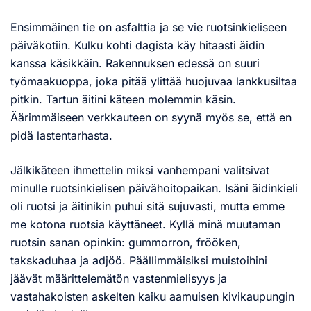
Ensimmäinen tie on asfalttia ja se vie ruotsinkieliseen
päiväkotiin. Kulku kohti dagista käy hitaasti äidin
kanssa käsikkäin. Rakennuksen edessä on suuri
työmaakuoppa, joka pitää ylittää huojuvaa lankkusiltaa
pitkin. Tartun äitini käteen molemmin käsin.
Äärimmäiseen verkkauteen on syynä myös se, että en
pidä lastentarhasta.
Jälkikäteen ihmettelin miksi vanhempani valitsivat
minulle ruotsinkielisen päivähoitopaikan. Isäni äidinkieli
oli ruotsi ja äitinikin puhui sitä sujuvasti, mutta emme
me kotona ruotsia käyttäneet. Kyllä minä muutaman
ruotsin sanan opinkin: gummorron, frööken,
takskaduhaa ja adjöö. Päällimmäisiksi muistoihini
jäävät määrittelemätön vastenmielisyys ja
vastahakoisten askelten kaiku aamuisen kivikaupungin