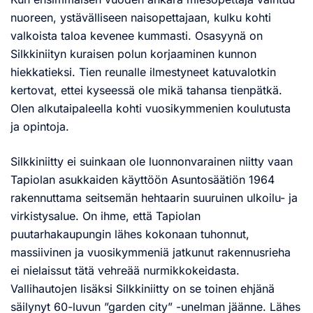
nuoreen, ystävälliseen naisopettajaan, kulku kohti
valkoista taloa kevenee kummasti. Osasyynä on
Silkkiniityn kuraisen polun korjaaminen kunnon
hiekkatieksi. Tien reunalle ilmestyneet katuvalotkin
kertovat, ettei kyseessä ole mikä tahansa tienpätkä.
Olen alkutaipaleella kohti vuosikymmenien koulutusta
ja opintoja.
Silkkiniitty ei suinkaan ole luonnonvarainen niitty vaan
Tapiolan asukkaiden käyttöön Asuntosäätiön 1964
rakennuttama seitsemän hehtaarin suuruinen ulkoilu- ja
virkistysalue. On ihme, että Tapiolan
puutarhakaupungin lähes kokonaan tuhonnut,
massiivinen ja vuosikymmeniä jatkunut rakennusrieha
ei nielaissut tätä vehreää nurmikkokeidasta.
Vallihautojen lisäksi Silkkiniitty on se toinen ehjänä
säilynyt 60-luvun ”garden city” -unelman jäänne. Lähes