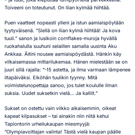
Toiveeni on toteutunut. On liian kylmää hiihtää.
Puen vaatteet nopeasti ylleni ja istun aamiaispöytään
tyytyväisenä. ”Siellä on liian kylmä hiihtää! Ja kova
tuuli.” sanon ja lusikoin cornflakes-muroja hyvällä
ruokahalulla suuhuni selaillen samalla uusinta Aku
Ankkaa. Äitini nousee aamiaispöydästä. Hänkin käy
vilkaisemassa mittarilukemaa. Hänen mielestään se on
juuri sillä rajalla: ”-15 astetta, ja ilma varmaan lämpenee
iltapäiväksi. Eiköhän tuulikin tyynny. Mitä
voimistelunopettaja sanoo, jos tulet koululle ilman
suksia. Uudet suksetkin vielä… Ja kalliit.”
Sukset on ostettu vain viikko aikaisemmin, oikeat
kapeat kilpasukset – tai ainakin niin niitä kehui
Tapiontorin urheilukaupan miesmyyjä:
”Olympiavoittajan valinta! Tästä vielä kaupan päälle