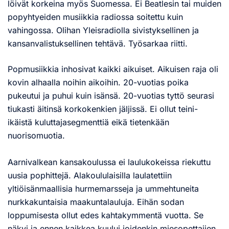
löivät korkeina myös Suomessa. Ei Beatlesin tai muiden
popyhtyeiden musiikkia radiossa soitettu kuin
vahingossa. Olihan Yleisradiolla sivistyksellinen ja
kansanvalistuksellinen tehtävä. Työsarkaa riitti.
Popmusiikkia inhosivat kaikki aikuiset. Aikuisen raja oli
kovin alhaalla noihin aikoihin. 20-vuotias poika
pukeutui ja puhui kuin isänsä. 20-vuotias tyttö seurasi
tiukasti äitinsä korkokenkien jäljissä. Ei ollut teini-
ikäistä kuluttajasegmenttiä eikä tietenkään
nuorisomuotia.
Aarnivalkean kansakoulussa ei laulukokeissa riekuttu
uusia pophittejä. Alakoululaisilla laulatettiin
yltiöisänmaallisia hurmemarsseja ja ummehtuneita
nurkkakuntaisia maakuntalauluja. Eihän sodan
loppumisesta ollut edes kahtakymmentä vuotta. Se
näkyi ja ennen kaikkea kuului joidenkin miesopettajien