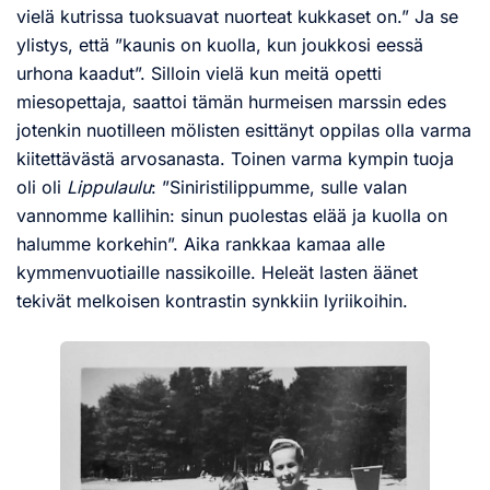
vielä kutrissa tuoksuavat nuorteat kukkaset on.” Ja se
ylistys, että ”kaunis on kuolla, kun joukkosi eessä
urhona kaadut”. Silloin vielä kun meitä opetti
miesopettaja, saattoi tämän hurmeisen marssin edes
jotenkin nuotilleen mölisten esittänyt oppilas olla varma
kiitettävästä arvosanasta. Toinen varma kympin tuoja
oli oli
Lippulaulu
: ”Siniristilippumme, sulle valan
vannomme kallihin: sinun puolestas elää ja kuolla on
halumme korkehin”. Aika rankkaa kamaa alle
kymmenvuotiaille nassikoille. Heleät lasten äänet
tekivät melkoisen kontrastin synkkiin lyriikoihin.