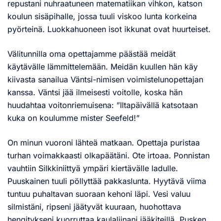
repustani nuhraatuneen matematiikan vihkon, katson
koulun sisäpihalle, jossa tuuli viskoo lunta korkeina
pyörteinä. Luokkahuoneen isot ikkunat ovat huurteiset.
Välitunnilla oma opettajamme päästää meidät
käytävälle lämmittelemään. Meidän kuullen hän käy
kiivasta sanailua Väntsi-nimisen voimistelunopettajan
kanssa. Väntsi jää ilmeisesti voitolle, koska hän
huudahtaa voitonriemuisena: ”Iltapäivällä katsotaan
kuka on koulumme mister Seefeld!”
On minun vuoroni lähteä matkaan. Opettaja puristaa
turhan voimakkaasti olkapäätäni. Ote irtoaa. Ponnistan
vauhtiin Silkkiniittyä ympäri kiertävälle ladulle.
Puuskainen tuuli pöllyttää pakkaslunta. Hyytävä viima
tuntuu puhaltavan suoraan kehoni läpi. Vesi valuu
silmistäni, ripseni jäätyvät kuuraan, huohottava
hengitykseni kuorruttaa kaulaliinani jääkiteillä. Pusken