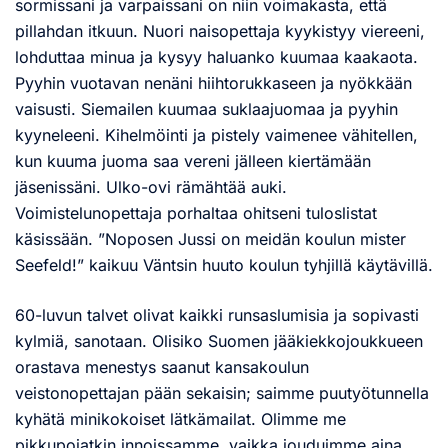
sormissani ja varpaissani on niin voimakasta, että
pillahdan itkuun. Nuori naisopettaja kyykistyy viereeni,
lohduttaa minua ja kysyy haluanko kuumaa kaakaota.
Pyyhin vuotavan nenäni hiihtorukkaseen ja nyökkään
vaisusti. Siemailen kuumaa suklaajuomaa ja pyyhin
kyyneleeni. Kihelmöinti ja pistely vaimenee vähitellen,
kun kuuma juoma saa vereni jälleen kiertämään
jäsenissäni. Ulko-ovi rämähtää auki.
Voimistelunopettaja porhaltaa ohitseni tuloslistat
käsissään. ”Noposen Jussi on meidän koulun mister
Seefeld!” kaikuu Väntsin huuto koulun tyhjillä käytävillä.
60-luvun talvet olivat kaikki runsaslumisia ja sopivasti
kylmiä, sanotaan. Olisiko Suomen jääkiekkojoukkueen
orastava menestys saanut kansakoulun
veistonopettajan pään sekaisin; saimme puutyötunnella
kyhätä minikokoiset lätkämailat. Olimme me
pikkupojatkin innoissamme, vaikka jouduimme aina