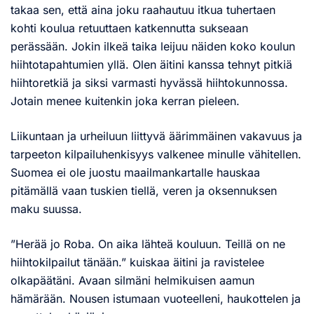
takaa sen, että aina joku raahautuu itkua tuhertaen
kohti koulua retuuttaen katkennutta sukseaan
perässään. Jokin ilkeä taika leijuu näiden koko koulun
hiihtotapahtumien yllä. Olen äitini kanssa tehnyt pitkiä
hiihtoretkiä ja siksi varmasti hyvässä hiihtokunnossa.
Jotain menee kuitenkin joka kerran pieleen.
Liikuntaan ja urheiluun liittyvä äärimmäinen vakavuus ja
tarpeeton kilpailuhenkisyys valkenee minulle vähitellen.
Suomea ei ole juostu maailmankartalle hauskaa
pitämällä vaan tuskien tiellä, veren ja oksennuksen
maku suussa.
”Herää jo Roba. On aika lähteä kouluun. Teillä on ne
hiihtokilpailut tänään.” kuiskaa äitini ja ravistelee
olkapäätäni. Avaan silmäni helmikuisen aamun
hämärään. Nousen istumaan vuoteelleni, haukottelen ja