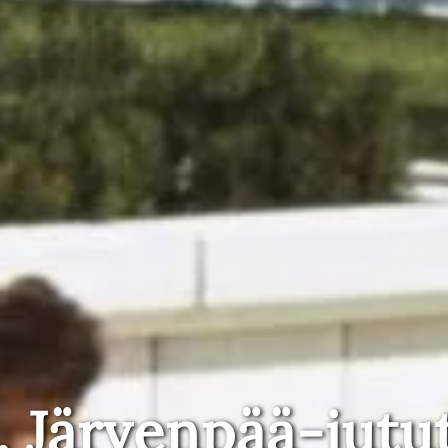
, Järvenpää-jutu