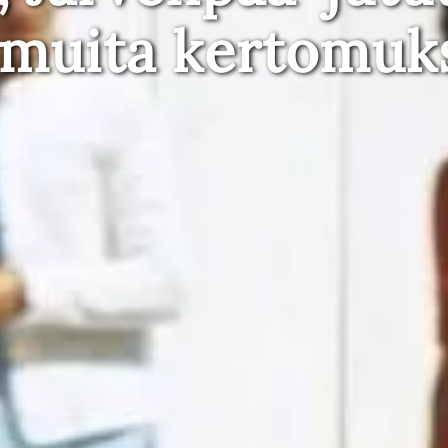
 muita kertomuk