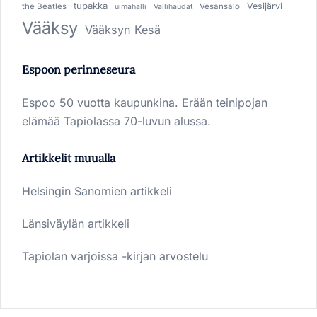
tupakka
Vesijärvi
the Beatles
Vesansalo
uimahalli
Vallihaudat
Vääksy
Vääksyn Kesä
Espoon perinneseura
Espoo 50 vuotta kaupunkina. Erään teinipojan
elämää Tapiolassa 70-luvun alussa.
Artikkelit muualla
Helsingin Sanomien artikkeli
Länsiväylän artikkeli
Tapiolan varjoissa -kirjan arvostelu