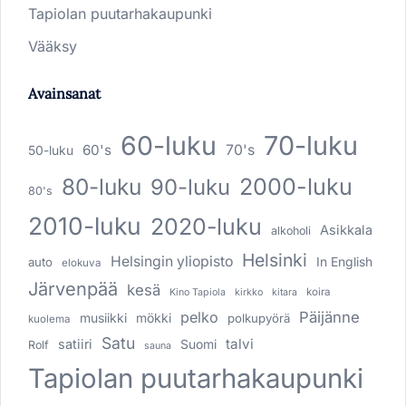
Tapiolan puutarhakaupunki
Vääksy
Avainsanat
60-luku
70-luku
60's
70's
50-luku
80-luku
2000-luku
90-luku
80's
2010-luku
2020-luku
Asikkala
alkoholi
Helsinki
Helsingin yliopisto
In English
auto
elokuva
Järvenpää
kesä
koira
Kino Tapiola
kirkko
kitara
pelko
Päijänne
musiikki
mökki
polkupyörä
kuolema
Satu
talvi
satiiri
Suomi
Rolf
sauna
Tapiolan puutarhakaupunki