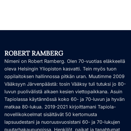
ROBERT RAMBERG
Nimeni on Robert Ramberg. Olen 70-vuotias eläkkeellä
oleva Helsingin Yliopiston kasvatti. Tein myös tuon
oppilaitoksen hallinnossa pitkän uran. Muutimme 2009
Vääksyyn Järvenpäästä: tosin Vääksy tuli tutuksi jo 80-
luvun puolivälistä alkaen kesien viettopaikkana. Asuin
Tapiolassa käytännössä koko 60- ja 70-luvun ja hyvän
matkaa 80-lukua. 2019-2021 kirjoittamani Tapiola-
novellikokoelmat sisältävät 50 kertomusta
lapsuudestani ja nuoruusvuosistani 60- ja 70-lukujen
puutarhakaupungissa. Henkilöt, paikat ja tapahtumat