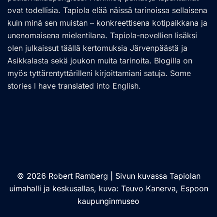
ovat todellisia. Tapiola elää näissä tarinoissa sellaisena
kuin minä sen muistan – konkreettisena kotipaikkana ja
unenomaisena mielentilana. Tapiola-novellien lisäksi
olen julkaissut täällä kertomuksia Järvenpäästä ja
Asikkalasta sekä joukon muita tarinoita. Blogilla on
myös tyttärentyttärilleni kirjoittamiani satuja. Some
stories I have translated into English.
© 2026 Robert Ramberg | Sivun kuvassa Tapiolan
uimahalli ja keskusallas, kuva: Teuvo Kanerva, Espoon
kaupunginmuseo