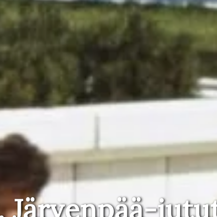
, Järvenpää-jutu