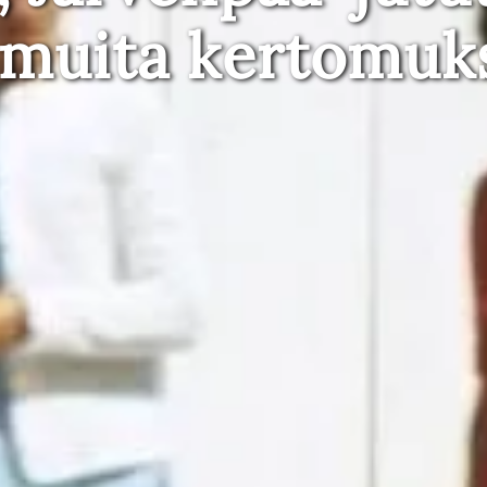
 muita kertomuk