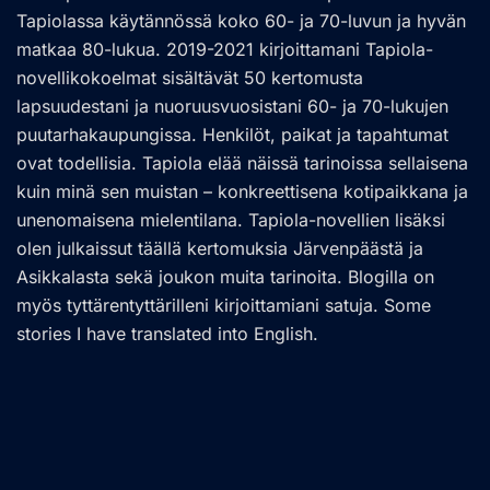
Tapiolassa käytännössä koko 60- ja 70-luvun ja hyvän
matkaa 80-lukua. 2019-2021 kirjoittamani Tapiola-
novellikokoelmat sisältävät 50 kertomusta
lapsuudestani ja nuoruusvuosistani 60- ja 70-lukujen
puutarhakaupungissa. Henkilöt, paikat ja tapahtumat
ovat todellisia. Tapiola elää näissä tarinoissa sellaisena
kuin minä sen muistan – konkreettisena kotipaikkana ja
unenomaisena mielentilana. Tapiola-novellien lisäksi
olen julkaissut täällä kertomuksia Järvenpäästä ja
Asikkalasta sekä joukon muita tarinoita. Blogilla on
myös tyttärentyttärilleni kirjoittamiani satuja. Some
stories I have translated into English.