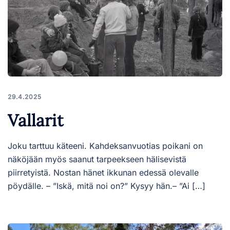
29.4.2025
Vallarit
Joku tarttuu käteeni. Kahdeksanvuotias poikani on
näköjään myös saanut tarpeekseen hälisevistä
piirretyistä. Nostan hänet ikkunan edessä olevalle
pöydälle. – ”Iskä, mitä noi on?” Kysyy hän.– ”Ai […]