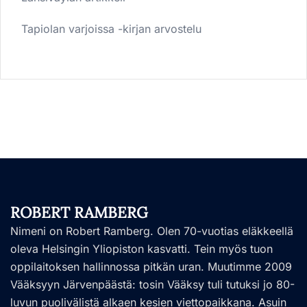
Tapiolan varjoissa -kirjan arvostelu
ROBERT RAMBERG
Nimeni on Robert Ramberg. Olen 70-vuotias eläkkeellä
oleva Helsingin Yliopiston kasvatti. Tein myös tuon
oppilaitoksen hallinnossa pitkän uran. Muutimme 2009
Vääksyyn Järvenpäästä: tosin Vääksy tuli tutuksi jo 80-
luvun puolivälistä alkaen kesien viettopaikkana. Asuin