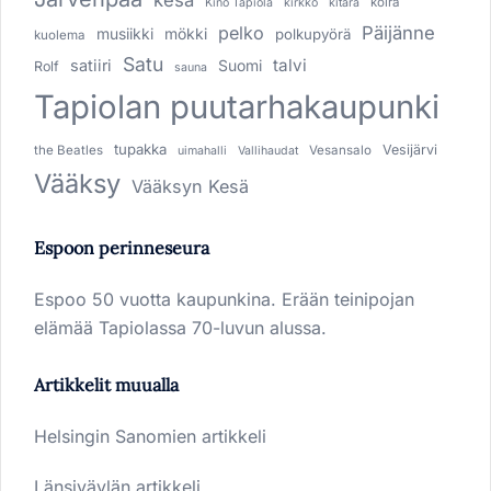
kesä
koira
Kino Tapiola
kirkko
kitara
pelko
Päijänne
musiikki
mökki
polkupyörä
kuolema
Satu
talvi
satiiri
Suomi
Rolf
sauna
Tapiolan puutarhakaupunki
tupakka
Vesijärvi
the Beatles
Vesansalo
uimahalli
Vallihaudat
Vääksy
Vääksyn Kesä
Espoon perinneseura
Espoo 50 vuotta kaupunkina. Erään teinipojan
elämää Tapiolassa 70-luvun alussa.
Artikkelit muualla
Helsingin Sanomien artikkeli
Länsiväylän artikkeli