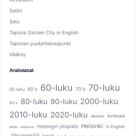
Satiiri
Satu
Tapiola Garden City in English
Tapiolan puutarhakaupunki
Vääksy
Avainsanat
60-luku
70-luku
60's
70's
50-luku
80-luku
2000-luku
90-luku
80's
2010-luku
2020-luku
Asikkala
alkoholi
Helsinki
Helsingin yliopisto
In English
auto
elokuva
Järvenpää