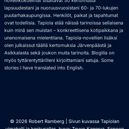
novellikokoelmat sisältävät 50 kertomusta
lapsuudestani ja nuoruusvuosistani 60- ja 70-lukujen
puutarhakaupungissa. Henkilöt, paikat ja tapahtumat
ovat todellisia. Tapiola elää näissä tarinoissa sellaisena
kuin minä sen muistan – konkreettisena kotipaikkana ja
unenomaisena mielentilana. Tapiola-novellien lisäksi
olen julkaissut täällä kertomuksia Järvenpäästä ja
Asikkalasta sekä joukon muita tarinoita. Blogilla on
myös tyttärentyttärilleni kirjoittamiani satuja. Some
stories I have translated into English.
© 2026 Robert Ramberg | Sivun kuvassa Tapiolan
uimahalli ja keskusallas, kuva: Teuvo Kanerva, Espoon