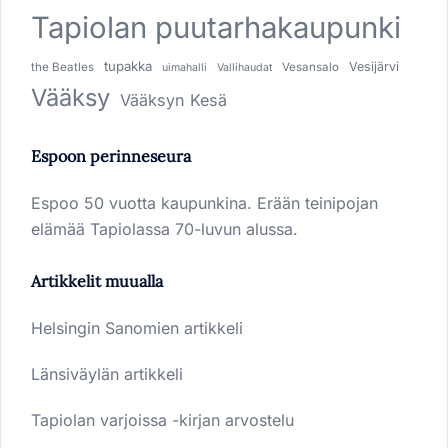
Tapiolan puutarhakaupunki
tupakka
Vesijärvi
the Beatles
Vesansalo
uimahalli
Vallihaudat
Vääksy
Vääksyn Kesä
Espoon perinneseura
Espoo 50 vuotta kaupunkina. Erään teinipojan
elämää Tapiolassa 70-luvun alussa.
Artikkelit muualla
Helsingin Sanomien artikkeli
Länsiväylän artikkeli
Tapiolan varjoissa -kirjan arvostelu