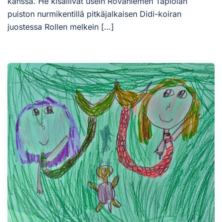
kanssa. He kisailivat usein Rovaniemen Tapiolan
puiston nurmikentillä pitkäjalkaisen Didi-koiran
juostessa Rollen melkein […]