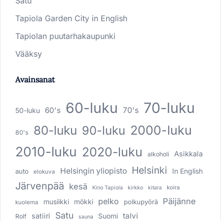
Satu
Tapiola Garden City in English
Tapiolan puutarhakaupunki
Vääksy
Avainsanat
60-luku
70-luku
60's
70's
50-luku
80-luku
2000-luku
90-luku
80's
2010-luku
2020-luku
Asikkala
alkoholi
Helsinki
Helsingin yliopisto
In English
auto
elokuva
Järvenpää
kesä
koira
Kino Tapiola
kirkko
kitara
pelko
Päijänne
musiikki
mökki
polkupyörä
kuolema
Satu
talvi
satiiri
Suomi
Rolf
sauna