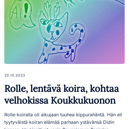
20.10.2023
Rolle, lentävä koira, kohtaa
velhokissa Koukkukuonon
Rolle-koiralla oli alkujaan tuuhea kippurahäntä. Hän eli
tyytyväistä koiran elämää parhaan ystävänsä Didin