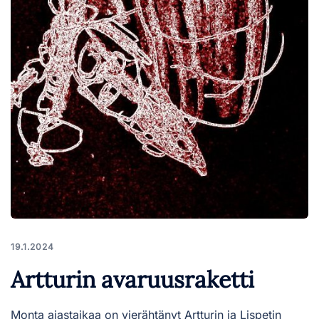
19.1.2024
Artturin avaruusraketti
Monta ajastaikaa on vierähtänyt Artturin ja Lispetin