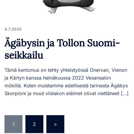
4.7.2022
Ägäbysin ja Tollon Suomi-
seikkailu
Tämä kertomus on tehty yhteistyössä Onervan, Vienon
ja Kärtyn kanssa heinäkuussa 2022 Vesansalon
mökillä. Kuten muistamme edellisestä tarinasta Ägäbys
Skorpioni ja muut viidakon eläimet olivat viettäneet […]
Artikkelien
1
2
>
sivutus