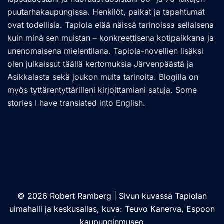
puutarhakaupungissa. Henkilöt, paikat ja tapahtumat
ovat todellisia. Tapiola elää näissä tarinoissa sellaisena
kuin minä sen muistan – konkreettisena kotipaikkana ja
unenomaisena mielentilana. Tapiola-novellien lisäksi
olen julkaissut täällä kertomuksia Järvenpäästä ja
Asikkalasta sekä joukon muita tarinoita. Blogilla on
myös tyttärentyttärilleni kirjoittamiani satuja. Some
stories I have translated into English.
© 2026 Robert Ramberg | Sivun kuvassa Tapiolan
uimahalli ja keskusallas, kuva: Teuvo Kanerva, Espoon
kaupunginmuseo