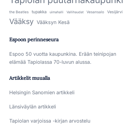
tupakka
Vesijärvi
the Beatles
Vesansalo
uimahalli
Vallihaudat
Vääksy
Vääksyn Kesä
Espoon perinneseura
Espoo 50 vuotta kaupunkina. Erään teinipojan
elämää Tapiolassa 70-luvun alussa.
Artikkelit muualla
Helsingin Sanomien artikkeli
Länsiväylän artikkeli
Tapiolan varjoissa -kirjan arvostelu