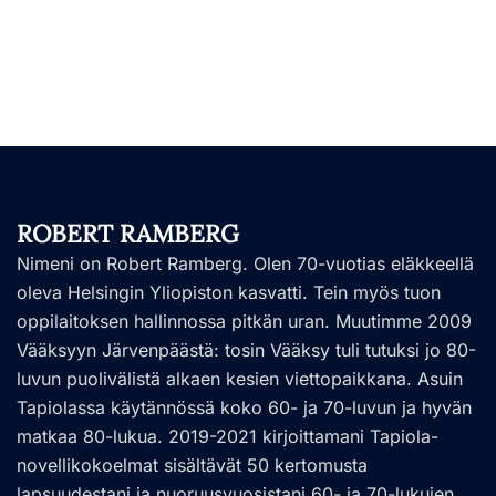
ROBERT RAMBERG
Nimeni on Robert Ramberg. Olen 70-vuotias eläkkeellä
oleva Helsingin Yliopiston kasvatti. Tein myös tuon
oppilaitoksen hallinnossa pitkän uran. Muutimme 2009
Vääksyyn Järvenpäästä: tosin Vääksy tuli tutuksi jo 80-
luvun puolivälistä alkaen kesien viettopaikkana. Asuin
Tapiolassa käytännössä koko 60- ja 70-luvun ja hyvän
matkaa 80-lukua. 2019-2021 kirjoittamani Tapiola-
novellikokoelmat sisältävät 50 kertomusta
lapsuudestani ja nuoruusvuosistani 60- ja 70-lukujen