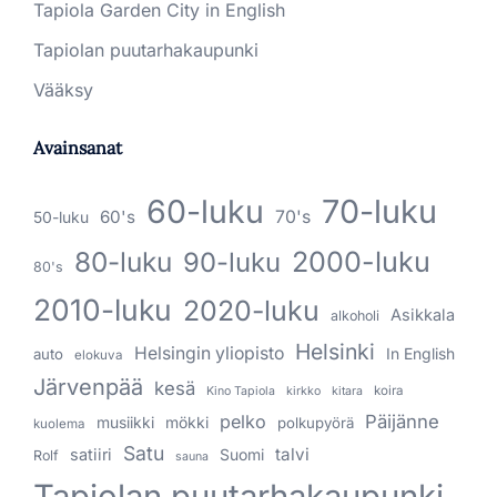
Tapiola Garden City in English
Tapiolan puutarhakaupunki
Vääksy
Avainsanat
60-luku
70-luku
60's
70's
50-luku
80-luku
2000-luku
90-luku
80's
2010-luku
2020-luku
Asikkala
alkoholi
Helsinki
Helsingin yliopisto
In English
auto
elokuva
Järvenpää
kesä
koira
Kino Tapiola
kirkko
kitara
pelko
Päijänne
musiikki
mökki
polkupyörä
kuolema
Satu
talvi
satiiri
Suomi
Rolf
sauna
Tapiolan puutarhakaupunki