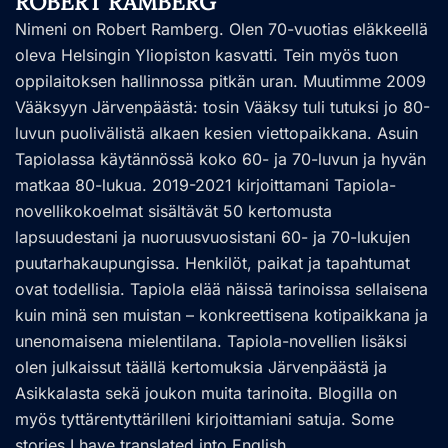
ROBERT RAMBERG
Nimeni on Robert Ramberg. Olen 70-vuotias eläkkeellä
oleva Helsingin Yliopiston kasvatti. Tein myös tuon
oppilaitoksen hallinnossa pitkän uran. Muutimme 2009
Vääksyyn Järvenpäästä: tosin Vääksy tuli tutuksi jo 80-
luvun puolivälistä alkaen kesien viettopaikkana. Asuin
Tapiolassa käytännössä koko 60- ja 70-luvun ja hyvän
matkaa 80-lukua. 2019-2021 kirjoittamani Tapiola-
novellikokoelmat sisältävät 50 kertomusta
lapsuudestani ja nuoruusvuosistani 60- ja 70-lukujen
puutarhakaupungissa. Henkilöt, paikat ja tapahtumat
ovat todellisia. Tapiola elää näissä tarinoissa sellaisena
kuin minä sen muistan – konkreettisena kotipaikkana ja
unenomaisena mielentilana. Tapiola-novellien lisäksi
olen julkaissut täällä kertomuksia Järvenpäästä ja
Asikkalasta sekä joukon muita tarinoita. Blogilla on
myös tyttärentyttärilleni kirjoittamiani satuja. Some
stories I have translated into English.