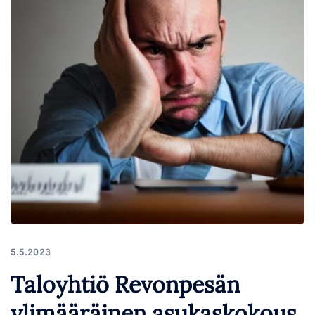
5.5.2023
Taloyhtiö Revonpesän
ylimääräinen asukaskokous