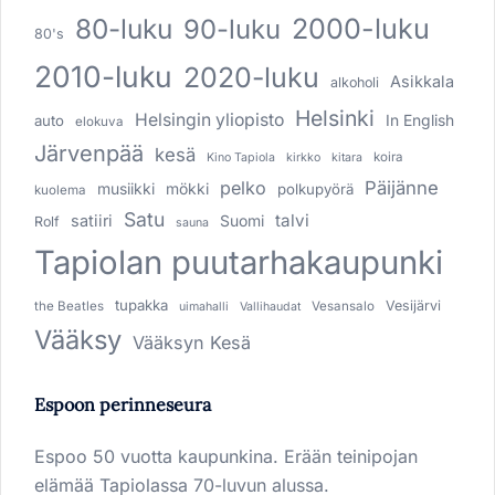
80-luku
2000-luku
90-luku
80's
2010-luku
2020-luku
Asikkala
alkoholi
Helsinki
Helsingin yliopisto
In English
auto
elokuva
Järvenpää
kesä
koira
Kino Tapiola
kirkko
kitara
pelko
Päijänne
musiikki
mökki
polkupyörä
kuolema
Satu
talvi
satiiri
Suomi
Rolf
sauna
Tapiolan puutarhakaupunki
tupakka
Vesijärvi
the Beatles
Vesansalo
uimahalli
Vallihaudat
Vääksy
Vääksyn Kesä
Espoon perinneseura
Espoo 50 vuotta kaupunkina. Erään teinipojan
elämää Tapiolassa 70-luvun alussa.