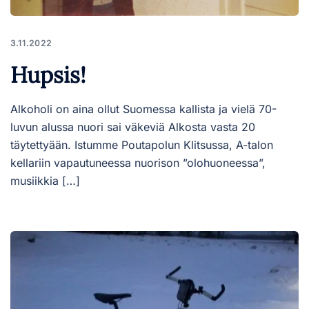
3.11.2022
Hupsis!
Alkoholi on aina ollut Suomessa kallista ja vielä 70-
luvun alussa nuori sai väkeviä Alkosta vasta 20
täytettyään. Istumme Poutapolun Klitsussa, A-talon
kellariin vapautuneessa nuorison ”olohuoneessa”,
musiikkia […]