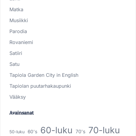
Matka
Musiikki
Parodia
Rovaniemi
Satiiri
Satu
Tapiola Garden City in English
Tapiolan puutarhakaupunki
Vääksy
Avainsanat
60-luku
70-luku
60's
70's
50-luku