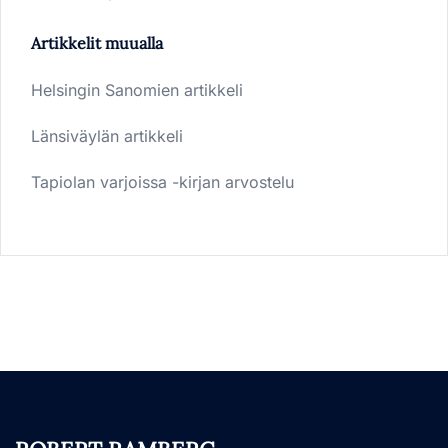
Artikkelit muualla
Helsingin Sanomien artikkeli
Länsiväylän artikkeli
Tapiolan varjoissa -kirjan arvostelu