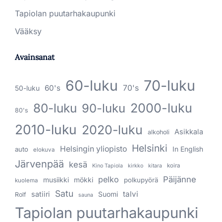
Tapiolan puutarhakaupunki
Vääksy
Avainsanat
60-luku
70-luku
60's
70's
50-luku
80-luku
2000-luku
90-luku
80's
2010-luku
2020-luku
Asikkala
alkoholi
Helsinki
Helsingin yliopisto
In English
auto
elokuva
Järvenpää
kesä
koira
Kino Tapiola
kirkko
kitara
pelko
Päijänne
musiikki
mökki
polkupyörä
kuolema
Satu
talvi
satiiri
Suomi
Rolf
sauna
Tapiolan puutarhakaupunki