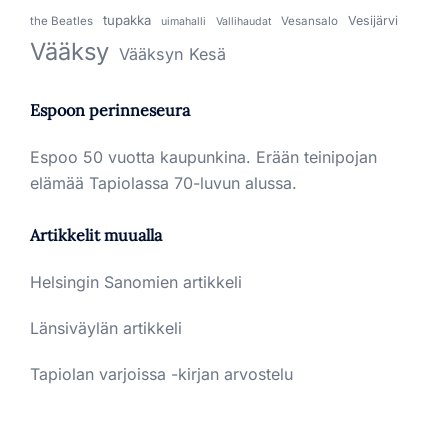
tupakka
Vesijärvi
the Beatles
Vesansalo
uimahalli
Vallihaudat
Vääksy
Vääksyn Kesä
Espoon perinneseura
Espoo 50 vuotta kaupunkina. Erään teinipojan
elämää Tapiolassa 70-luvun alussa.
Artikkelit muualla
Helsingin Sanomien artikkeli
Länsiväylän artikkeli
Tapiolan varjoissa -kirjan arvostelu