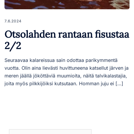
7.6.2024
Otsolahden rantaan fisustaa
2/2
Seuraavaa kalareissua sain odottaa parikymmentä
vuotta. Olin aina lievästi huvittuneena katsellut järven ja
meren jäällä jököttäviä muumioita, näitä talvikalastajia,
joita myös pilkkijöiksi kutsutaan. Homman juju ei […]
Haku: