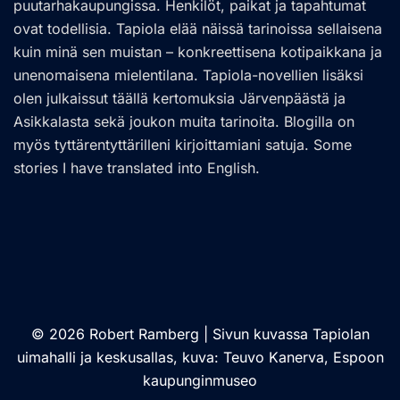
puutarhakaupungissa. Henkilöt, paikat ja tapahtumat
ovat todellisia. Tapiola elää näissä tarinoissa sellaisena
kuin minä sen muistan – konkreettisena kotipaikkana ja
unenomaisena mielentilana. Tapiola-novellien lisäksi
olen julkaissut täällä kertomuksia Järvenpäästä ja
Asikkalasta sekä joukon muita tarinoita. Blogilla on
myös tyttärentyttärilleni kirjoittamiani satuja. Some
stories I have translated into English.
© 2026 Robert Ramberg | Sivun kuvassa Tapiolan
uimahalli ja keskusallas, kuva: Teuvo Kanerva, Espoon
kaupunginmuseo