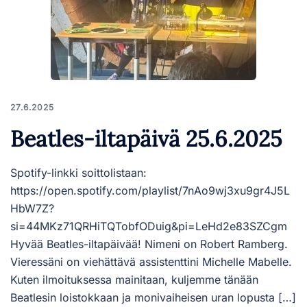
27.6.2025
Beatles-iltapäivä 25.6.2025
Spotify-linkki soittolistaan:
https://open.spotify.com/playlist/7nAo9wj3xu9gr4J5L
HbW7Z?
si=44MKz71QRHiTQTobfODuig&pi=LeHd2e83SZCgm
Hyvää Beatles-iltapäivää! Nimeni on Robert Ramberg.
Vieressäni on viehättävä assistenttini Michelle Mabelle.
Kuten ilmoituksessa mainitaan, kuljemme tänään
Beatlesin loistokkaan ja monivaiheisen uran lopusta […]