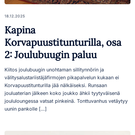
18.12.2025
Kapina
Korvapuustitunturilla, osa
2: Joulubuugin paluu
Kiitos joulubuugin unohtaman sillitynnörin ja
välitysalustariistäjäfirmojen pikapalvelun kukaan ei
Korvapuustitunturilla jää nälkäiseksi. Runsaan
jouluaterian jälkeen koko joukko ähkii tyytyväisenä
joululoungessa vatsat pinkeinä. Tonttuvanhus vetäytyy
uunin pankolle […]