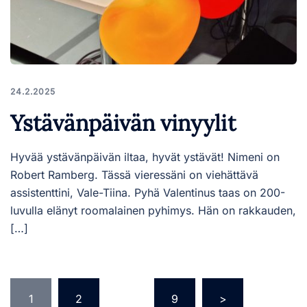
24.2.2025
Ystävänpäivän vinyylit
Hyvää ystävänpäivän iltaa, hyvät ystävät! Nimeni on
Robert Ramberg. Tässä vieressäni on viehättävä
assistenttini, Vale-Tiina. Pyhä Valentinus taas on 200-
luvulla elänyt roomalainen pyhimys. Hän on rakkauden,
[…]
Artikkelien
1
2
…
9
>
sivutus