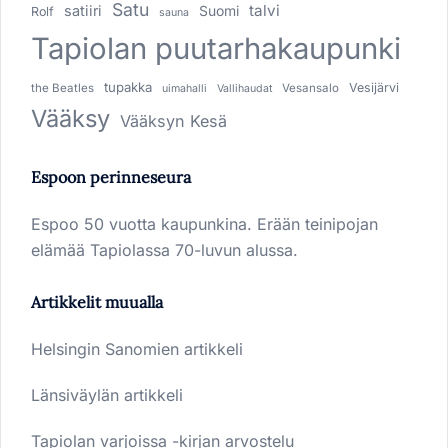
Satu
talvi
satiiri
Suomi
Rolf
sauna
Tapiolan puutarhakaupunki
tupakka
Vesijärvi
the Beatles
Vesansalo
uimahalli
Vallihaudat
Vääksy
Vääksyn Kesä
Espoon perinneseura
Espoo 50 vuotta kaupunkina. Erään teinipojan
elämää Tapiolassa 70-luvun alussa.
Artikkelit muualla
Helsingin Sanomien artikkeli
Länsiväylän artikkeli
Tapiolan varjoissa -kirjan arvostelu