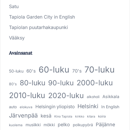
Satu
Tapiola Garden City in English
Tapiolan puutarhakaupunki
Vääksy
Avainsanat
60-luku
70-luku
60's
70's
50-luku
80-luku
2000-luku
90-luku
80's
2010-luku
2020-luku
Asikkala
alkoholi
Helsinki
Helsingin yliopisto
In English
auto
elokuva
Järvenpää
kesä
koira
Kino Tapiola
kirkko
kitara
pelko
Päijänne
musiikki
mökki
polkupyörä
kuolema