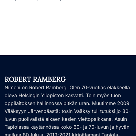
ROBERT RAMBERG
Nimeni on Robert Ramberg. Olen 70-vuotias eläkkeellä
oleva Helsingin Yliopiston kasvatti. Tein myös tuon
oppilaitoksen hallinnossa pitkän uran. Muutimme 2009
Vääksyyn Järvenpäästä: tosin Vääksy tuli tutuksi jo 80-
luvun puolivälistä alkaen kesien viettopaikkana. Asuin
Tapiolassa käytännössä koko 60- ja 70-luvun ja hyvän
matkaa 80-lukua. 2019-2021 kirjoittamani Tapiola-