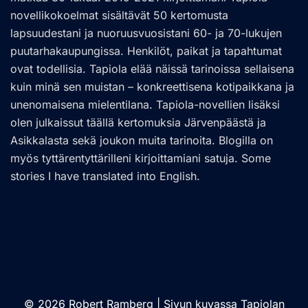
novellikokoelmat sisältävät 50 kertomusta
lapsuudestani ja nuoruusvuosistani 60- ja 70-lukujen
puutarhakaupungissa. Henkilöt, paikat ja tapahtumat
ovat todellisia. Tapiola elää näissä tarinoissa sellaisena
kuin minä sen muistan – konkreettisena kotipaikkana ja
unenomaisena mielentilana. Tapiola-novellien lisäksi
olen julkaissut täällä kertomuksia Järvenpäästä ja
Asikkalasta sekä joukon muita tarinoita. Blogilla on
myös tyttärentyttärilleni kirjoittamiani satuja. Some
stories I have translated into English.
© 2026 Robert Ramberg | Sivun kuvassa Tapiolan