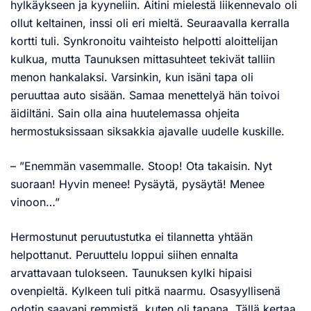
hylkäykseen ja kyyneliin. Äitini mielestä liikennevalo oli
ollut keltainen, inssi oli eri mieltä. Seuraavalla kerralla
kortti tuli. Synkronoitu vaihteisto helpotti aloittelijan
kulkua, mutta Taunuksen mittasuhteet tekivät talliin
menon hankalaksi. Varsinkin, kun isäni tapa oli
peruuttaa auto sisään. Samaa menettelyä hän toivoi
äidiltäni. Sain olla aina huutelemassa ohjeita
hermostuksissaan siksakkia ajavalle uudelle kuskille.
– ”Enemmän vasemmalle. Stoop! Ota takaisin. Nyt
suoraan! Hyvin menee! Pysäytä, pysäytä! Menee
vinoon…”
Hermostunut peruutustutka ei tilannetta yhtään
helpottanut. Peruuttelu loppui siihen ennalta
arvattavaan tulokseen. Taunuksen kylki hipaisi
ovenpieltä. Kylkeen tuli pitkä naarmu. Osasyyllisenä
odotin saavani remmistä, kuten oli tapana. Tällä kertaa