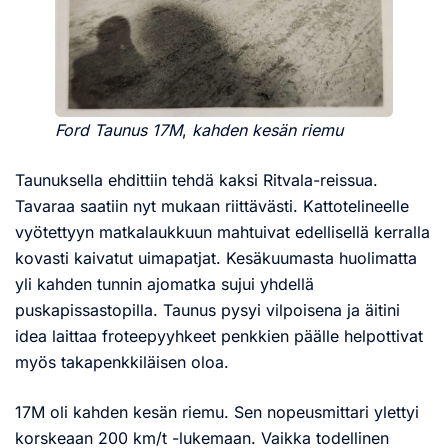
Ford Taunus 17M
,
kahden kesän riemu
Taunuksella ehdittiin tehdä kaksi Ritvala-reissua.
Tavaraa saatiin nyt mukaan riittävästi. Kattotelineelle
vyötettyyn matkalaukkuun mahtuivat edellisellä kerralla
kovasti kaivatut uimapatjat. Kesäkuumasta huolimatta
yli kahden tunnin ajomatka sujui yhdellä
puskapissastopilla. Taunus pysyi vilpoisena ja äitini
idea laittaa froteepyyhkeet penkkien päälle helpottivat
myös takapenkkiläisen oloa.
17M oli kahden kesän riemu. Sen nopeusmittari ylettyi
korskeaan 200 km/t -lukemaan. Vaikka todellinen