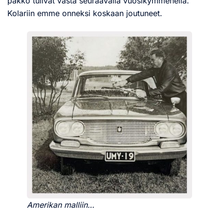
pakko tulivat vasta seuraavalla vuosikymmenellä.
Kolariin emme onneksi koskaan joutuneet.
Amerikan malliin…