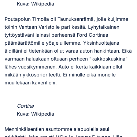
Kuva: Wikipedia
Poutapolun Timolla oli Taunuksenrämä, jolla kuljimme
töihin Vantaan Varistolle pari kesää. Lyhytaikainen
tyttöystäväni lainasi perheensä Ford Cortinaa
päämäärättömille yöajeluillemme. Yksinhuoltajana
äidilläni ei tietenkään ollut varaa auton hankintaan. Eikä
varmaan haluakaan oltuaan perheen ”kakkoskuskina”
lähes vuosikymmenen. Auto ei kerta kaikkiaan ollut
mikään ykkösprioriteetti. Ei minulle eikä monelle
muullekaan kaverilleni.
Cortina
Kuva: Wikipedia
Menninkäisentien asuntomme alapuolella asui
arkkitehti, joka omisti MG:n ja Jaguar E-typen. Hän