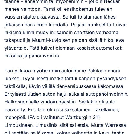
tilanne – ennemmin tai myöhemmin – jolloin Neckar
menee vaihtoon. Tämä oli ensikokemus tulevien
vuosien ajattelukaavasta. Se tuli toistumaan lähes
jokaisen hankinnan kohdalla. Paljaat pohkeet tarttuivat
hikisinä kiinni muoviin, samoin shortsien verhoama
takapuoli ja Muumi-kuvioisen paidan sisällä hikoileva
ylävartalo. Tätä tulivat olemaan kesäiset automatkat:
hikoilua ja pahoinvointia.
Pari viikkoa myöhemmin autoilimme Pakilaan enoni
luokse. Tyypillisesti matka taittui kahden pysähdyksen
taktiikalla; kävin välillä tienvarsipuskassa kakomassa.
Erityisesti uuden auton haju laukaisi autopahoinvoinnin.
Halkosuontielle vihdoin päästiin. Sielläkin oli auto
päivitetty. Enollani oli uusi saksalainen, itäsellainen,
menopeli. IFA oli vaihtunut Wartburgiin 311
Limousineen. Limusiiniä siitä sai etsiä. Mutta Warressa
oli sentään neljä ovea, kolme vaihdetta ja kaksi tahtia.