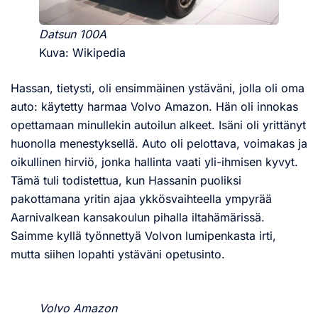
Datsun 100A
Kuva: Wikipedia
Hassan, tietysti, oli ensimmäinen ystäväni, jolla oli oma
auto: käytetty harmaa Volvo Amazon. Hän oli innokas
opettamaan minullekin autoilun alkeet. Isäni oli yrittänyt
huonolla menestyksellä. Auto oli pelottava, voimakas ja
oikullinen hirviö, jonka hallinta vaati yli-ihmisen kyvyt.
Tämä tuli todistettua, kun Hassanin puoliksi
pakottamana yritin ajaa ykkösvaihteella ympyrää
Aarnivalkean kansakoulun pihalla iltahämärissä.
Saimme kyllä työnnettyä Volvon lumipenkasta irti,
mutta siihen lopahti ystäväni opetusinto.
Volvo Amazon