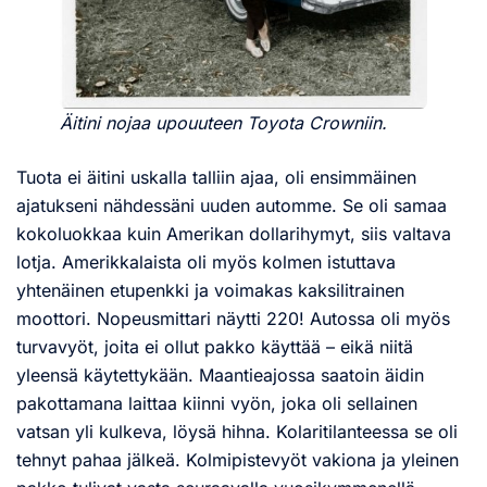
Äitini nojaa upouuteen Toyota Crowniin.
Tuota ei äitini uskalla talliin ajaa, oli ensimmäinen
ajatukseni nähdessäni uuden automme. Se oli samaa
kokoluokkaa kuin Amerikan dollarihymyt, siis valtava
lotja. Amerikkalaista oli myös kolmen istuttava
yhtenäinen etupenkki ja voimakas kaksilitrainen
moottori. Nopeusmittari näytti 220! Autossa oli myös
turvavyöt, joita ei ollut pakko käyttää – eikä niitä
yleensä käytettykään. Maantieajossa saatoin äidin
pakottamana laittaa kiinni vyön, joka oli sellainen
vatsan yli kulkeva, löysä hihna. Kolaritilanteessa se oli
tehnyt pahaa jälkeä. Kolmipistevyöt vakiona ja yleinen