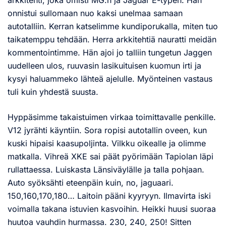
onnistui sullomaan nuo kaksi unelmaa samaan
autotalliin. Kerran katselimme kundiporukalla, miten tuo
taikatemppu tehdään. Herra arkkitehtiä nauratti meidän
kommentointimme. Hän ajoi jo talliin tungetun Jaggen
uudelleen ulos, ruuvasin lasikuituisen kuomun irti ja
kysyi haluammeko lähteä ajelulle. Myönteinen vastaus
tuli kuin yhdestä suusta.
Hyppäsimme takaistuimen virkaa toimittavalle penkille.
V12 jyrähti käyntiin. Sora ropisi autotallin oveen, kun
kuski hipaisi kaasupoljinta. Vilkku oikealle ja olimme
matkalla. Vihreä XKE sai päät pyörimään Tapiolan läpi
rullattaessa. Luiskasta Länsiväylälle ja talla pohjaan.
Auto syöksähti eteenpäin kuin, no, jaguaari.
150,160,170,180… Laitoin pääni kyyryyn. Ilmavirta iski
voimalla takana istuvien kasvoihin. Heikki huusi suoraa
huutoa vauhdin hurmassa. 230, 240, 250! Sitten