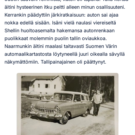
äitini hysteerinen itku peitti alleen minun osallisuuteni.
Kerrankin päädyttiin järkiratkaisuun: auton sai ajaa
nokka edellä sisään. Isäni vielä naulasi viereiseltä
Shellin huoltoasemalta hakemansa autonrenkaan
puolikkaat molemmin puolin tallin oviaukkoa.
Naarmunkin äitini maalasi taitavasti Suomen Värin
automaalikartastosta löytyneellä juuri oikealla sävyllä
näkymättömiin. Tallipainajainen oli päättynyt.