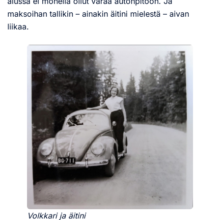
alussa ei monella ollut varaa autonpitoon. Ja
maksoihan tallikin – ainakin äitini mielestä – aivan
liikaa.
Volkkari ja äitini