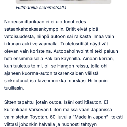
Hillmanilla sienimetsällä
Nopeusmittarikaan ei ei ulottunut edes
sataankahdeksaankymppiin. Britit eivät pidä
vetoisuudesta, niinpä autoon sai raikasta ilmaa vain
ikkunan auki veivaamalla. Tuuletusritilät näyttivät
olevan vain koristeina. Autopahoinvointini teki paluun
heti ensimmäisellä Pakilan käynnillä. Ainoan kerran,
kun tuuletus toimi, oli se Hangon reissu, jolla ohi
ajaneen kuorma-auton takarenkaiden välistä
sinkoutunut iso kivenmurikka murskasi Hillmanin
tuulilasin.
Sitten tapahtui jotain outoa. Isäni osti itäauton. Ei
kuitenkaan Varsovan Liiton maissa vaan Japanissa
valmistetun Toyotan. 60-luvulla ”Made in Japan” -teksti
viittasi johonkin halvalla ja huonosti tehtyyn