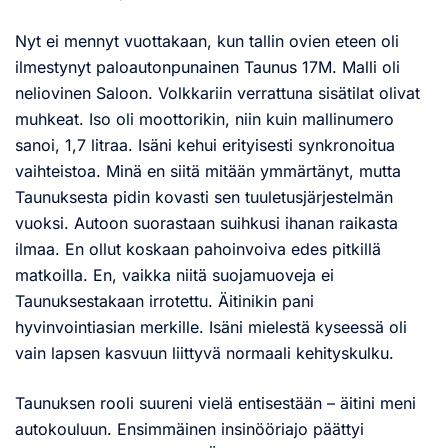
Nyt ei mennyt vuottakaan, kun tallin ovien eteen oli
ilmestynyt paloautonpunainen Taunus 17M. Malli oli
neliovinen Saloon. Volkkariin verrattuna sisätilat olivat
muhkeat. Iso oli moottorikin, niin kuin mallinumero
sanoi, 1,7 litraa. Isäni kehui erityisesti synkronoitua
vaihteistoa. Minä en siitä mitään ymmärtänyt, mutta
Taunuksesta pidin kovasti sen tuuletusjärjestelmän
vuoksi. Autoon suorastaan suihkusi ihanan raikasta
ilmaa. En ollut koskaan pahoinvoiva edes pitkillä
matkoilla. En, vaikka niitä suojamuoveja ei
Taunuksestakaan irrotettu. Äitinikin pani
hyvinvointiasian merkille. Isäni mielestä kyseessä oli
vain lapsen kasvuun liittyvä normaali kehityskulku.
Taunuksen rooli suureni vielä entisestään – äitini meni
autokouluun. Ensimmäinen insinööriajo päättyi