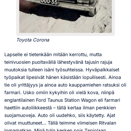
Toyota Corona
Lapselle ei tietenkään mitään kerrottu, mutta
teinivuosien puoltaväliä lähestyvänä tajusin rajuja
muutoksia tulleen isäni työsuhteissa. Hyväpalkkaiset
työpaikat lipesivät hänen käsistään lopullisesti. Ainoa
tie oli yrittäjyys ja ainoa auto kauppamiehen ratsuksi oli
farmari. Usko omiin kykyihin oli vielä kova, niinpä
englantilainen Ford Taunus Station Wagon eli farmari
haettiin autoliikkeestä – tällä kertaa ilman penkkien
suojamuoveja. Auto oli uudehko, siis käytetty. Ajat
olivat muuttuneet… Tällä teimme viimeisen Ritvalan
lomamatkan. Minä tulin kesken pois Tapiolaan