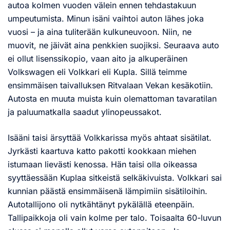
autoa kolmen vuoden välein ennen tehdastakuun
umpeutumista. Minun isäni vaihtoi auton lähes joka
vuosi – ja aina tuliterään kulkuneuvoon. Niin, ne
muovit, ne jäivät aina penkkien suojiksi. Seuraava auto
ei ollut lisenssikopio, vaan aito ja alkuperäinen
Volkswagen eli Volkkari eli Kupla. Sillä teimme
ensimmäisen taivalluksen Ritvalaan Vekan kesäkotiin.
Autosta en muuta muista kuin olemattoman tavaratilan
ja paluumatkalla saadut ylinopeussakot.
Isääni taisi ärsyttää Volkkarissa myös ahtaat sisätilat.
Jyrkästi kaartuva katto pakotti kookkaan miehen
istumaan lievästi kenossa. Hän taisi olla oikeassa
syyttäessään Kuplaa sitkeistä selkäkivuista. Volkkari sai
kunnian päästä ensimmäisenä lämpimiin sisätiloihin.
Autotallijono oli nytkähtänyt pykälällä eteenpäin.
Tallipaikkoja oli vain kolme per talo. Toisaalta 60-luvun