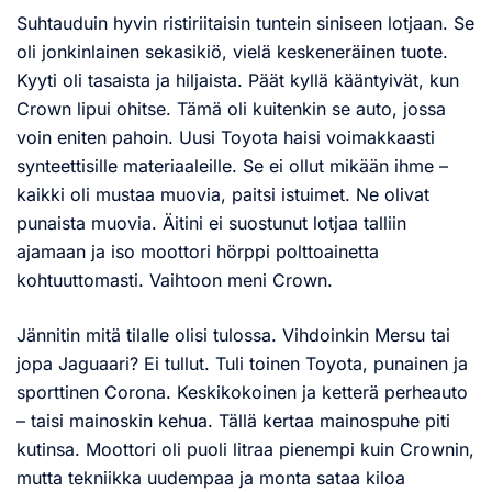
Suhtauduin hyvin ristiriitaisin tuntein siniseen lotjaan. Se
oli jonkinlainen sekasikiö, vielä keskeneräinen tuote.
Kyyti oli tasaista ja hiljaista. Päät kyllä kääntyivät, kun
Crown lipui ohitse. Tämä oli kuitenkin se auto, jossa
voin eniten pahoin. Uusi Toyota haisi voimakkaasti
synteettisille materiaaleille. Se ei ollut mikään ihme –
kaikki oli mustaa muovia, paitsi istuimet. Ne olivat
punaista muovia. Äitini ei suostunut lotjaa talliin
ajamaan ja iso moottori hörppi polttoainetta
kohtuuttomasti. Vaihtoon meni Crown.
Jännitin mitä tilalle olisi tulossa. Vihdoinkin Mersu tai
jopa Jaguaari? Ei tullut. Tuli toinen Toyota, punainen ja
sporttinen Corona. Keskikokoinen ja ketterä perheauto
– taisi mainoskin kehua. Tällä kertaa mainospuhe piti
kutinsa. Moottori oli puoli litraa pienempi kuin Crownin,
mutta tekniikka uudempaa ja monta sataa kiloa