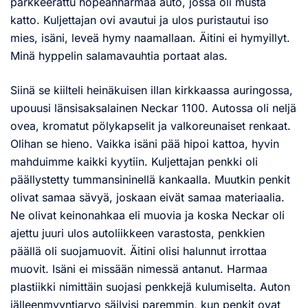
parkkeerattu hopeanharmaa auto, jossa oli musta
katto. Kuljettajan ovi avautui ja ulos puristautui iso
mies, isäni, leveä hymy naamallaan. Äitini ei hymyillyt.
Minä hyppelin salamavauhtia portaat alas.
Siinä se kiilteli heinäkuisen illan kirkkaassa auringossa,
upouusi länsisaksalainen Neckar 1100. Autossa oli neljä
ovea, kromatut pölykapselit ja valkoreunaiset renkaat.
Olihan se hieno. Vaikka isäni pää hipoi kattoa, hyvin
mahduimme kaikki kyytiin. Kuljettajan penkki oli
päällystetty tummansininellä kankaalla. Muutkin penkit
olivat samaa sävyä, joskaan eivät samaa materiaalia.
Ne olivat keinonahkaa eli muovia ja koska Neckar oli
ajettu juuri ulos autoliikkeen varastosta, penkkien
päällä oli suojamuovit. Äitini olisi halunnut irrottaa
muovit. Isäni ei missään nimessä antanut. Harmaa
plastiikki nimittäin suojasi penkkejä kulumiselta. Auton
jälleenmyyntiarvo säilyisi paremmin, kun penkit ovat