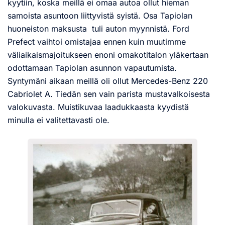
kyytiin, koska meillä ei omaa autoa ollut hieman
samoista asuntoon liittyvistä syistä. Osa Tapiolan
huoneiston maksusta tuli auton myynnistä. Ford
Prefect vaihtoi omistajaa ennen kuin muutimme
väliaikaismajoitukseen enoni omakotitalon yläkertaan
odottamaan Tapiolan asunnon vapautumista.
Syntymäni aikaan meillä oli ollut Mercedes-Benz 220
Cabriolet A. Tiedän sen vain parista mustavalkoisesta
valokuvasta. Muistikuvaa laadukkaasta kyydistä
minulla ei valitettavasti ole.