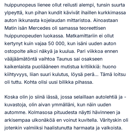
huippunopeus lienee ollut reilusti alempi, tunsin suurta
ylpeyttä, kun pihan kundit kävivät ihaillen kurkkimassa
auton ikkunasta kojelaudan mittaristoa. Ainoastaan
Matin isän Mercedes oli samassa teoreettisen
huippunopeuden luokassa. Matkamittariin ei ollut
kertynyt kuin vajaa 50 000, kun isäni uuden auton
ostopolte alkoi näkyä ja kuulua. Pari viikkoa ennen
vääjäämätöntä vaihtoa Taunus sai osakseen
kaikenlaista puoliääneen mutistua kritiikkiä: huono
kiihtyvyys, liian suuri kulutus, löysä perä… Tämä loitsu
oli tuttu. Kohta olisi uusi bilikka pihassa.
Koska olin jo siinä iässä, jossa selaillaan autolehtiä ja -
kuvastoja, olin aivan ymmälläni, kun näin uuden
automme. Kolmasosa pituudesta näytti hävinneen ja
arkisempaa ulkonäköä en voinut kuvitella. Värityskin oli
jotenkin valmiiksi haalistunutta harmaata ja valkoista.