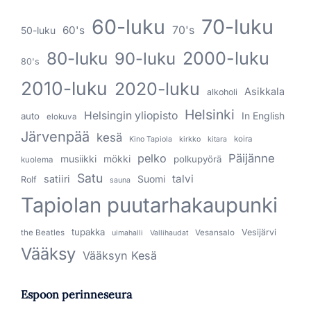
60-luku
70-luku
60's
70's
50-luku
80-luku
2000-luku
90-luku
80's
2010-luku
2020-luku
Asikkala
alkoholi
Helsinki
Helsingin yliopisto
In English
auto
elokuva
Järvenpää
kesä
koira
Kino Tapiola
kirkko
kitara
pelko
Päijänne
musiikki
mökki
polkupyörä
kuolema
Satu
talvi
satiiri
Suomi
Rolf
sauna
Tapiolan puutarhakaupunki
tupakka
Vesijärvi
the Beatles
Vesansalo
uimahalli
Vallihaudat
Vääksy
Vääksyn Kesä
Espoon perinneseura