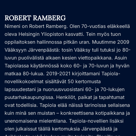
ROBERT RAMBERG
Nimeni on Robert Ramberg. Olen 70-vuotias eläkkeellä
oleva Helsingin Yliopiston kasvatti. Tein myös tuon
oppilaitoksen hallinnossa pitkän uran. Muutimme 2009
Vääksyyn Järvenpäästä: tosin Vääksy tuli tutuksi jo 80-
luvun puolivälistä alkaen kesien viettopaikkana. Asuin
Tapiolassa käytännössä koko 60- ja 70-luvun ja hyvän
matkaa 80-lukua. 2019-2021 kirjoittamani Tapiola-
novellikokoelmat sisältävät 50 kertomusta
lapsuudestani ja nuoruusvuosistani 60- ja 70-lukujen
puutarhakaupungissa. Henkilöt, paikat ja tapahtumat
ovat todellisia. Tapiola elää näissä tarinoissa sellaisena
kuin minä sen muistan – konkreettisena kotipaikkana ja
unenomaisena mielentilana. Tapiola-novellien lisäksi
olen julkaissut täällä kertomuksia Järvenpäästä ja