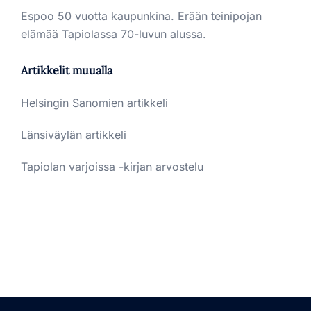
Espoo 50 vuotta kaupunkina. Erään teinipojan
elämää Tapiolassa 70-luvun alussa.
Artikkelit muualla
Helsingin Sanomien artikkeli
Länsiväylän artikkeli
Tapiolan varjoissa -kirjan arvostelu