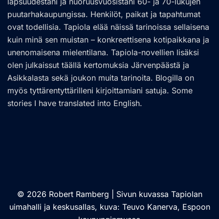
lapsuudestani ja nuoruusvuosistani 60- ja 70-lukujen
puutarhakaupungissa. Henkilöt, paikat ja tapahtumat
ovat todellisia. Tapiola elää näissä tarinoissa sellaisena
kuin minä sen muistan – konkreettisena kotipaikkana ja
unenomaisena mielentilana. Tapiola-novellien lisäksi
olen julkaissut täällä kertomuksia Järvenpäästä ja
Asikkalasta sekä joukon muita tarinoita. Blogilla on
myös tyttärentyttärilleni kirjoittamiani satuja. Some
stories I have translated into English.
© 2026 Robert Ramberg | Sivun kuvassa Tapiolan
uimahalli ja keskusallas, kuva: Teuvo Kanerva, Espoon