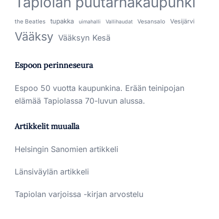
Tapiolan puutarhakaupunki
tupakka
Vesijärvi
the Beatles
Vesansalo
uimahalli
Vallihaudat
Vääksy
Vääksyn Kesä
Espoon perinneseura
Espoo 50 vuotta kaupunkina. Erään teinipojan
elämää Tapiolassa 70-luvun alussa.
Artikkelit muualla
Helsingin Sanomien artikkeli
Länsiväylän artikkeli
Tapiolan varjoissa -kirjan arvostelu