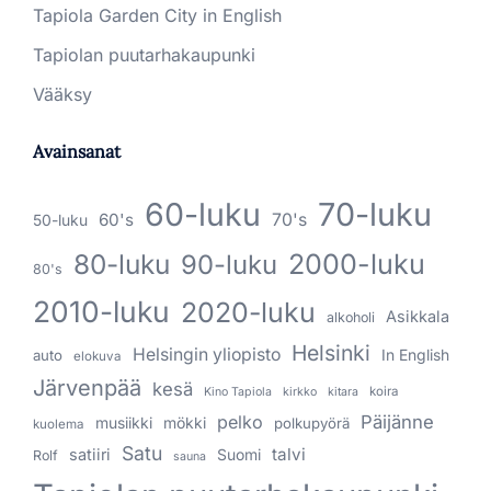
Tapiola Garden City in English
Tapiolan puutarhakaupunki
Vääksy
Avainsanat
60-luku
70-luku
60's
70's
50-luku
80-luku
2000-luku
90-luku
80's
2010-luku
2020-luku
Asikkala
alkoholi
Helsinki
Helsingin yliopisto
In English
auto
elokuva
Järvenpää
kesä
koira
Kino Tapiola
kirkko
kitara
pelko
Päijänne
musiikki
mökki
polkupyörä
kuolema
Satu
talvi
satiiri
Suomi
Rolf
sauna