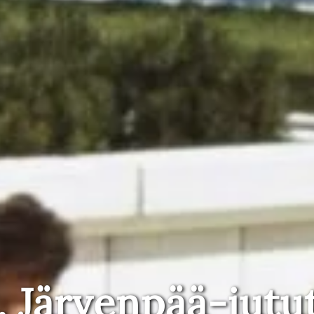
, Järvenpää-jutu