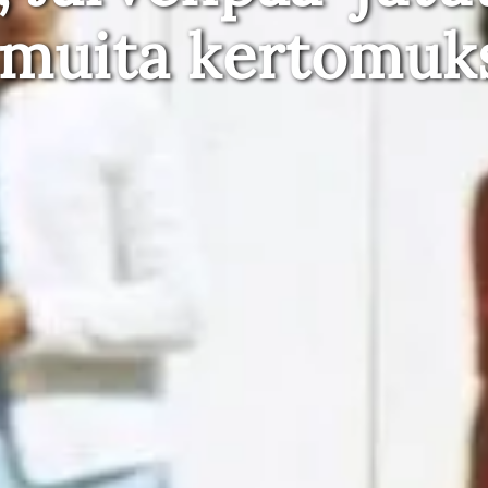
 muita kertomuk