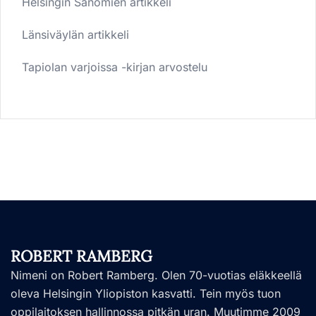
Helsingin Sanomien artikkeli
Länsiväylän artikkeli
Tapiolan varjoissa -kirjan arvostelu
ROBERT RAMBERG
Nimeni on Robert Ramberg. Olen 70-vuotias eläkkeellä
oleva Helsingin Yliopiston kasvatti. Tein myös tuon
oppilaitoksen hallinnossa pitkän uran. Muutimme 2009