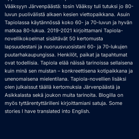
Vääksyyn Järvenpäästä: tosin Vääksy tuli tutuksi jo 80-
luvun puolivälistä alkaen kesien viettopaikkana. Asuin
Tapiolassa käytännössä koko 60- ja 70-luvun ja hyvän
matkaa 80-lukua. 2019-2021 kirjoittamani Tapiola-
novellikokoelmat sisältävät 50 kertomusta
lapsuudestani ja nuoruusvuosistani 60- ja 70-lukujen
puutarhakaupungissa. Henkilöt, paikat ja tapahtumat
ovat todellisia. Tapiola elää näissä tarinoissa sellaisena
kuin minä sen muistan – konkreettisena kotipaikkana ja
unenomaisena mielentilana. Tapiola-novellien lisäksi
olen julkaissut täällä kertomuksia Järvenpäästä ja
Asikkalasta sekä joukon muita tarinoita. Blogilla on
myös tyttärentyttärilleni kirjoittamiani satuja. Some
stories I have translated into English.