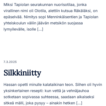
Miksi Tapiolan seurakunnan nuorisotilaa, jonka
virallinen nimi oli Olotila, alettiin kutsua Räkäläksi, on
epäselvää. Nimitys sopi Menninkäisentien ja Tapiolan
yhteiskoulun väliin jäävän metsikön suojassa
lymyilevälle, isolle […]
7.3.2025
Silkkiniitty
Hassan opetti minulle kalataikinan teon. Siihen oli hyvin
yksinkertainen resepti: kun vettä ja vehnäjauhoa
sotketaan sopivassa suhteessa, saadaan aikaiseksi
sitkeä mälli, joka pysyy – ainakin hetken […]