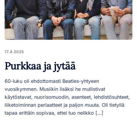
17.4.2025
Purkkaa ja jytää
60-luku oli ehdottomasti Beatles-yhtyeen
vuosikymmen. Musiikin lisäksi he mullistivat
käytöstavat, nuorisomuodin, asenteet, lehdistösuhteet,
liiketoiminnan periaatteet ja paljon muuta. Oli tietyllä
tapaa erittäin sopivaa, ettei tuo nelikko […]