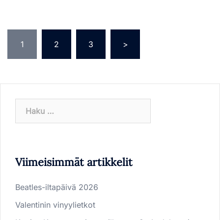
Artikkelien
1
2
3
>
sivutus
Haku:
Viimeisimmät artikkelit
Beatles-iltapäivä 2026
Valentinin vinyylietkot