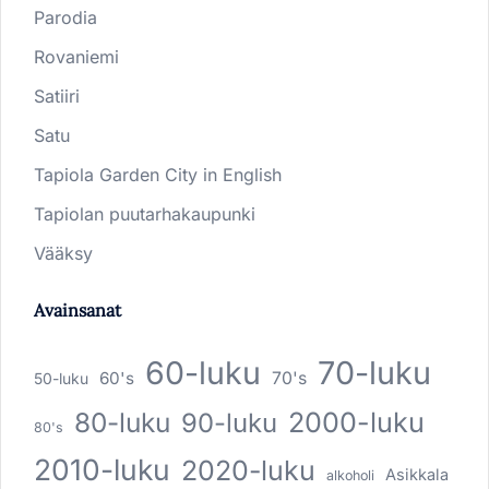
Parodia
Rovaniemi
Satiiri
Satu
Tapiola Garden City in English
Tapiolan puutarhakaupunki
Vääksy
Avainsanat
60-luku
70-luku
60's
70's
50-luku
80-luku
2000-luku
90-luku
80's
2010-luku
2020-luku
Asikkala
alkoholi