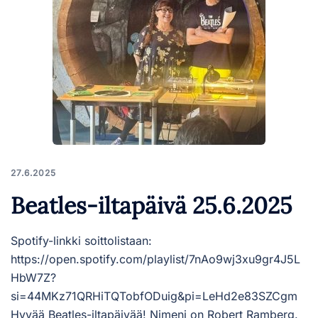
27.6.2025
Beatles-iltapäivä 25.6.2025
Spotify-linkki soittolistaan:
https://open.spotify.com/playlist/7nAo9wj3xu9gr4J5L
HbW7Z?
si=44MKz71QRHiTQTobfODuig&pi=LeHd2e83SZCgm
Hyvää Beatles-iltapäivää! Nimeni on Robert Ramberg.