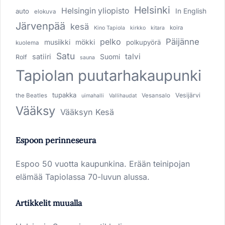
Helsinki
Helsingin yliopisto
In English
auto
elokuva
Järvenpää
kesä
koira
Kino Tapiola
kirkko
kitara
pelko
Päijänne
musiikki
mökki
polkupyörä
kuolema
Satu
talvi
satiiri
Suomi
Rolf
sauna
Tapiolan puutarhakaupunki
tupakka
Vesijärvi
the Beatles
Vesansalo
uimahalli
Vallihaudat
Vääksy
Vääksyn Kesä
Espoon perinneseura
Espoo 50 vuotta kaupunkina. Erään teinipojan
elämää Tapiolassa 70-luvun alussa.
Artikkelit muualla