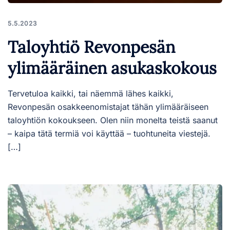
5.5.2023
Taloyhtiö Revonpesän
ylimääräinen asukaskokous
Tervetuloa kaikki, tai näemmä lähes kaikki,
Revonpesän osakkeenomistajat tähän ylimääräiseen
taloyhtiön kokoukseen. Olen niin monelta teistä saanut
– kaipa tätä termiä voi käyttää – tuohtuneita viestejä.
[…]