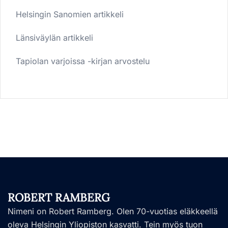
Helsingin Sanomien artikkeli
Länsiväylän artikkeli
Tapiolan varjoissa -kirjan arvostelu
ROBERT RAMBERG
Nimeni on Robert Ramberg. Olen 70-vuotias eläkkeellä
oleva Helsingin Yliopiston kasvatti. Tein myös tuon