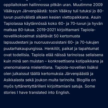
oppilaitoksen hallinnossa pitkän uran. Muutimme 2009
Vääksyyn Järvenpäästä: tosin Vääksy tuli tutuksi jo 80-
luvun puolivälistä alkaen kesien viettopaikkana. Asuin
Tapiolassa käytännössä koko 60- ja 70-luvun ja hyvän
matkaa 80-lukua. 2019-2021 kirjoittamani Tapiola-
novellikokoelmat sisältävät 50 kertomusta
lapsuudestani ja nuoruusvuosistani 60- ja 70-lukujen
puutarhakaupungissa. Henkilöt, paikat ja tapahtumat
ovat todellisia. Tapiola elää näissä tarinoissa sellaisena
kuin minä sen muistan – konkreettisena kotipaikkana ja
unenomaisena mielentilana. Tapiola-novellien lisäksi
olen julkaissut täällä kertomuksia Järvenpäästä ja
Asikkalasta sekä joukon muita tarinoita. Blogilla on
myös tyttärentyttärilleni kirjoittamiani satuja. Some
stories I have translated into English.