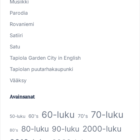
Musiikki
Parodia
Rovaniemi
Satiiri
Satu
Tapiola Garden City in English
Tapiolan puutarhakaupunki
Vääksy
Avainsanat
60-luku
70-luku
60's
70's
50-luku
80-luku
2000-luku
90-luku
80's