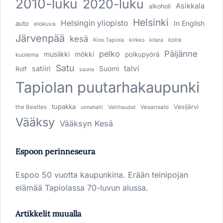
2010-luku
2020-luku
Asikkala
alkoholi
Helsinki
Helsingin yliopisto
In English
auto
elokuva
Järvenpää
kesä
koira
Kino Tapiola
kirkko
kitara
pelko
Päijänne
musiikki
mökki
polkupyörä
kuolema
Satu
talvi
satiiri
Suomi
Rolf
sauna
Tapiolan puutarhakaupunki
tupakka
Vesijärvi
the Beatles
Vesansalo
uimahalli
Vallihaudat
Vääksy
Vääksyn Kesä
Espoon perinneseura
Espoo 50 vuotta kaupunkina. Erään teinipojan
elämää Tapiolassa 70-luvun alussa.
Artikkelit muualla