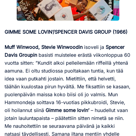
GIMME SOME LOVIN’/SPENCER DAVIS GROUP (1966)
Muff Winwood, Stevie Winwoodin
isoveli ja
Spencer
Davis Groupin
basisti muistelee erästä viikonloppua 60
vuotta sitten: ”Kundit alkoi pelleilemään riffeillä yhtenä
aamuna. Ei oltu studiossa puoltakaan tuntia, kun tää
idea vaan putkahti jostain. Mietittiin, että helvetti,
täähän kuulostaa pirun hyvältä. Me fiksattiin se kasaan,
puolenpäivän maissa koko biisi oli jo valmis. Mun
Hammondeja soittava 16-vuotias pikkubroidi, Stevie,
oli hoilannut siinä
Gimme some lovin’
– huudellut vaan
jotain lauluntapaista – päätettiin sitten nimetä se niin.
Me nauhoitettiin se seuraavana päivänä ja kaikki
natsasi täydellisesti. Samana iltana mentiin yhdelle