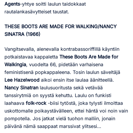
Agents
-yhtye soitti laulun taidokkaat
rautalankasävytteiset taustat.
THESE BOOTS ARE MADE FOR WALKING/NANCY
SINATRA (1966)
Vangitsevalla, alenevalla kontrabassoriffillä käyntiin
potkaistavaa kappaletta
These Boots Are Made for
Walkingia
, vuodelta 66, pidetään varhaisena
feministisenä popkappaleena. Tosin laulun säveltäjä
Lee Hazelwood
aikoi ensin itse laulaa äänitteellä.
Nancy Sinatran
laulusuoritusta sekä vetävää
tanssirytmiä on syystä kehuttu. Laulu on funkisti
laahaava
folk-rock
-biisi tytöstä, joka tylysti ilmoittaa
uskottomalle poikaystävälleen, ettei häntä voi noin vain
pompotella. Jos jatkat vielä tuohon malliin, jonain
päivänä nämä saappaat marssivat ylitsesi…