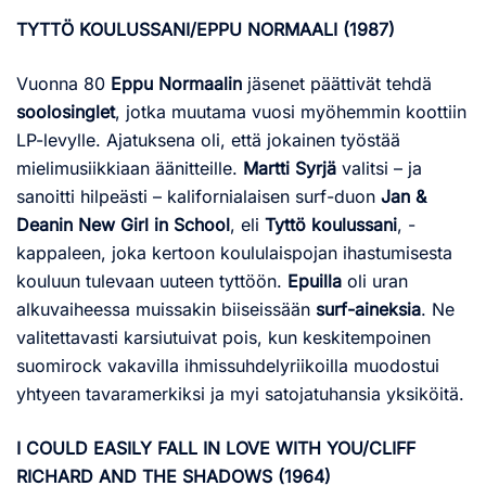
TYTTÖ KOULUSSANI/EPPU NORMAALI (1987)
Vuonna 80
Eppu Normaalin
jäsenet päättivät tehdä
soolosinglet
, jotka muutama vuosi myöhemmin koottiin
LP-levylle. Ajatuksena oli, että jokainen työstää
mielimusiikkiaan äänitteille.
Martti Syrjä
valitsi – ja
sanoitti hilpeästi – kalifornialaisen surf-duon
Jan &
Deanin New Girl in School
, eli
Tyttö koulussani
, -
kappaleen, joka kertoon koululaispojan ihastumisesta
kouluun tulevaan uuteen tyttöön.
Epuilla
oli uran
alkuvaiheessa muissakin biiseissään
surf-aineksia
. Ne
valitettavasti karsiutuivat pois, kun keskitempoinen
suomirock vakavilla ihmissuhdelyriikoilla muodostui
yhtyeen tavaramerkiksi ja myi satojatuhansia yksiköitä.
I COULD EASILY FALL IN LOVE WITH YOU/CLIFF
RICHARD AND THE SHADOWS (1964)