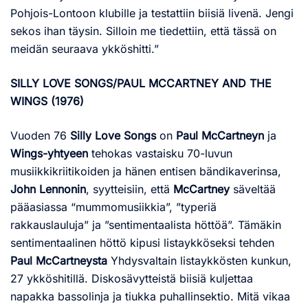
Pohjois-Lontoon klubille ja testattiin biisiä livenä. Jengi
sekos ihan täysin. Silloin me tiedettiin, että tässä on
meidän seuraava ykköshitti.”
SILLY LOVE SONGS/PAUL MCCARTNEY AND THE
WINGS (1976)
Vuoden 76
Silly Love Songs
on
Paul McCartneyn
ja
Wings-yhtyeen
tehokas vastaisku 70-luvun
musiikkikriitikoiden ja hänen entisen bändikaverinsa,
John Lennonin
, syytteisiin, että
McCartney
säveltää
pääasiassa “mummomusiikkia”, ”typeriä
rakkauslauluja” ja ”sentimentaalista höttöä”. Tämäkin
sentimentaalinen höttö kipusi listaykköseksi tehden
Paul McCartneysta
Yhdysvaltain listaykkösten kunkun,
27 ykköshitillä. Diskosävytteistä biisiä kuljettaa
napakka bassolinja ja tiukka puhallinsektio. Mitä vikaa