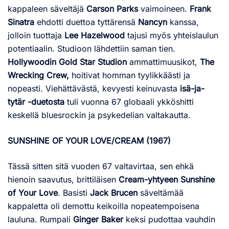
kappaleen säveltäjä
Carson Parks
vaimoineen.
Frank
Sinatra
ehdotti duettoa tyttärensä
Nancyn
kanssa,
jolloin tuottaja
Lee Hazelwood
tajusi myös yhteislaulun
potentiaalin. Studioon lähdettiin saman tien.
Hollywoodin Gold Star Studion
ammattimuusikot,
The
Wrecking Crew,
hoitivat homman tyylikkäästi ja
nopeasti. Viehättävästä, kevyesti keinuvasta
isä-ja-
tytär -duetosta
tuli vuonna 67 globaali ykköshitti
keskellä bluesrockin ja psykedelian valtakautta.
SUNSHINE OF YOUR LOVE/CREAM (1967)
Tässä sitten sitä vuoden 67 valtavirtaa, sen ehkä
hienoin saavutus, brittiläisen
Cream-yhtyeen
Sunshine
of Your Love
. Basisti
Jack Brucen
säveltämää
kappaletta oli demottu keikoilla nopeatempoisena
lauluna. Rumpali
Ginger Baker
keksi pudottaa vauhdin