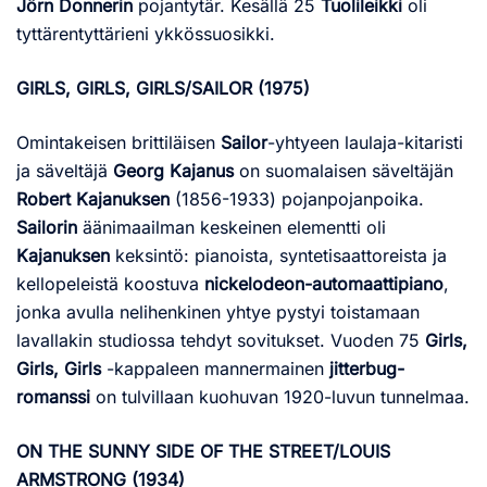
Jörn Donnerin
pojantytär. Kesällä 25
Tuolileikki
oli
tyttärentyttärieni ykkössuosikki.
GIRLS, GIRLS, GIRLS/SAILOR (1975)
Omintakeisen brittiläisen
Sailor
-yhtyeen laulaja-kitaristi
ja säveltäjä
Georg Kajanus
on suomalaisen säveltäjän
Robert Kajanuksen
(1856-1933) pojanpojanpoika.
Sailorin
äänimaailman keskeinen elementti oli
Kajanuksen
keksintö: pianoista, syntetisaattoreista ja
kellopeleistä koostuva
nickelodeon-automaattipiano
,
jonka avulla nelihenkinen yhtye pystyi toistamaan
lavallakin studiossa tehdyt sovitukset. Vuoden 75
Girls,
Girls, Girls
-kappaleen mannermainen
jitterbug-
romanssi
on tulvillaan kuohuvan 1920-luvun tunnelmaa.
ON THE SUNNY SIDE OF THE STREET/LOUIS
ARMSTRONG (1934)