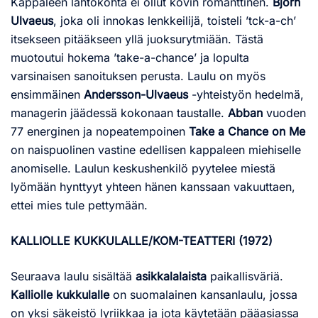
Kappaleen lähtökohta ei ollut kovin romanttinen.
Björn
Ulvaeus
, joka oli innokas lenkkeilijä, toisteli ’tck-a-ch’
itsekseen pitääkseen yllä juoksurytmiään. Tästä
muotoutui hokema ’take-a-chance’ ja lopulta
varsinaisen sanoituksen perusta. Laulu on myös
ensimmäinen
Andersson-Ulvaeus
-yhteistyön hedelmä,
managerin jäädessä kokonaan taustalle.
Abban
vuoden
77 energinen ja nopeatempoinen
Take a Chance on Me
on naispuolinen vastine edellisen kappaleen miehiselle
anomiselle. Laulun keskushenkilö pyytelee miestä
lyömään hynttyyt yhteen hänen kanssaan vakuuttaen,
ettei mies tule pettymään.
KALLIOLLE KUKKULALLE/KOM-TEATTERI (1972)
Seuraava laulu sisältää
asikkalalaista
paikallisväriä.
Kalliolle kukkulalle
on suomalainen kansanlaulu, jossa
on yksi säkeistö lyriikkaa ja jota käytetään pääasiassa