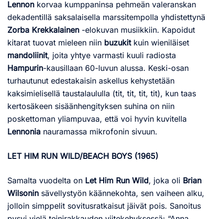
Lennon
korvaa kumppaninsa pehmeän valeranskan
dekadentillä saksalaisella marssitempolla yhdistettynä
Zorba Krekkalainen
-elokuvan musiikkiin. Kapoidut
kitarat tuovat mieleen niin
buzukit
kuin wieniläiset
mandoliinit
, joita yhtye varmasti kuuli radiosta
Hampurin
-kausillaan 60-luvun alussa. Keski-osan
turhautunut edestakaisin askellus kehystetään
kaksimielisellä taustalaululla (tit, tit, tit, tit), kun taas
kertosäkeen sisäänhengityksen suhina on niin
poskettoman yliampuvaa, että voi hyvin kuvitella
Lennonia
nauramassa mikrofonin sivuun.
LET HIM RUN WILD/BEACH BOYS (1965)
Samalta vuodelta on
Let Him Run Wild
, joka oli
Brian
Wilsonin
sävellystyön käännekohta, sen vaiheen alku,
jolloin simppelit sovitusratkaisut jäivät pois. Sanoitus
pysyi vielä teinirakkauden viitekehyksessä: “Anna