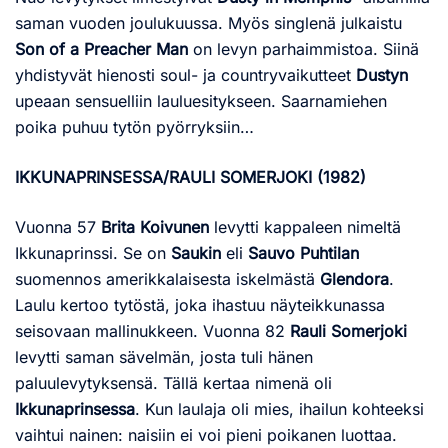
saman vuoden joulukuussa. Myös singlenä julkaistu
Son of a Preacher Man
on levyn parhaimmistoa. Siinä
yhdistyvät hienosti soul- ja countryvaikutteet
Dustyn
upeaan sensuelliin lauluesitykseen. Saarnamiehen
poika puhuu tytön pyörryksiin…
IKKUNAPRINSESSA/RAULI SOMERJOKI (1982)
Vuonna 57
Brita Koivunen
levytti kappaleen nimeltä
Ikkunaprinssi. Se on
Saukin
eli
Sauvo Puhtilan
suomennos amerikkalaisesta iskelmästä
Glendora
.
Laulu kertoo tytöstä, joka ihastuu näyteikkunassa
seisovaan mallinukkeen. Vuonna 82
Rauli Somerjoki
levytti saman sävelmän, josta tuli hänen
paluulevytyksensä. Tällä kertaa nimenä oli
Ikkunaprinsessa
. Kun laulaja oli mies, ihailun kohteeksi
vaihtui nainen: naisiin ei voi pieni poikanen luottaa.