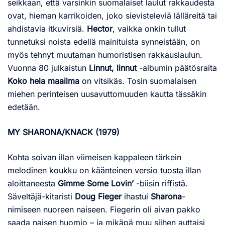
seikkaan, että varsinkin suomalaiset laulut rakkaudesta
ovat, hieman karrikoiden, joko sievisteleviä lälläreitä tai
ahdistavia itkuvirsiä.
Hector
, vaikka onkin tullut
tunnetuksi noista edellä mainituista synneistään, on
myös tehnyt muutaman humoristisen rakkauslaulun.
Vuonna 80 julkaistun
Linnut, linnut
-albumin päätösraita
Koko hela maailma
on vitsikäs. Tosin suomalaisen
miehen perinteisen uusavuttomuuden kautta tässäkin
edetään.
MY SHARONA/KNACK (1979)
Kohta soivan illan viimeisen kappaleen tärkein
melodinen koukku on käänteinen versio tuosta illan
aloittaneesta
Gimme Some Lovin’
-biisin riffistä.
Säveltäjä-kitaristi
Doug Fieger
ihastui
Sharona
-
nimiseen nuoreen naiseen. Fiegerin oli aivan pakko
saada naisen huomio – ja mikäpä muu siihen auttaisi