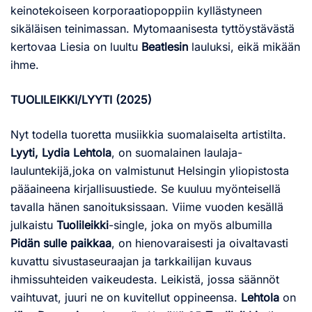
keinotekoiseen korporaatiopoppiin kyllästyneen
sikäläisen teinimassan. Mytomaanisesta tyttöystävästä
kertovaa Liesia on luultu
Beatlesin
lauluksi, eikä mikään
ihme.
TUOLILEIKKI/LYYTI (2025)
Nyt todella tuoretta musiikkia suomalaiselta artistilta.
Lyyti, Lydia Lehtola
, on suomalainen laulaja-
lauluntekijä,joka on valmistunut Helsingin yliopistosta
pääaineena kirjallisuustiede. Se kuuluu myönteisellä
tavalla hänen sanoituksissaan. Viime vuoden kesällä
julkaistu
Tuolileikki
-single, joka on myös albumilla
Pidän sulle paikkaa
, on hienovaraisesti ja oivaltavasti
kuvattu sivustaseuraajan ja tarkkailijan kuvaus
ihmissuhteiden vaikeudesta. Leikistä, jossa säännöt
vaihtuvat, juuri ne on kuvitellut oppineensa.
Lehtola
on