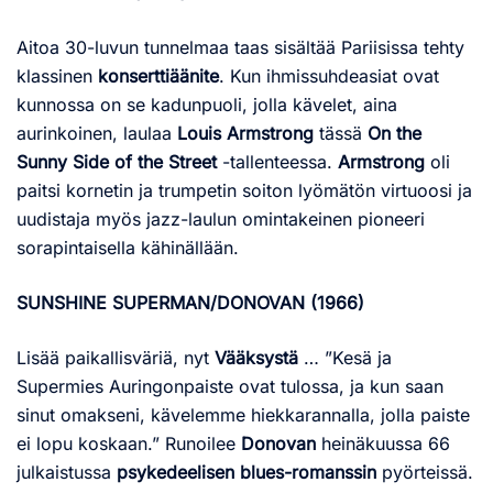
Aitoa 30-luvun tunnelmaa taas sisältää Pariisissa tehty
klassinen
konserttiäänite
. Kun ihmissuhdeasiat ovat
kunnossa on se kadunpuoli, jolla kävelet, aina
aurinkoinen, laulaa
Louis Armstrong
tässä
On the
Sunny Side of the Street
-tallenteessa.
Armstrong
oli
paitsi kornetin ja trumpetin soiton lyömätön virtuoosi ja
uudistaja myös jazz-laulun omintakeinen pioneeri
sorapintaisella kähinällään.
SUNSHINE SUPERMAN/DONOVAN (1966)
Lisää paikallisväriä, nyt
Vääksystä
… ”Kesä ja
Supermies Auringonpaiste ovat tulossa, ja kun saan
sinut omakseni, kävelemme hiekkarannalla, jolla paiste
ei lopu koskaan.” Runoilee
Donovan
heinäkuussa 66
julkaistussa
psykedeelisen blues-romanssin
pyörteissä.