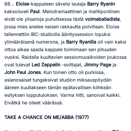
68…
Eloise
-kappaleen sävelsi laulaja
Barry Ryanin
kaksoisveli
Paul
. Melodramaattinen ja mahtipontinen
eivät ole ylisanoja puhuttaessa tästä
voimaballadista
,
jossa mies anelee naisen rakkautta polvillaan. Eloise
tallennettiin IBC-studioilla äänityssession lopuksi
ylimääräisenä numerona, ja
Barry Ryanilla
oli vain kaksi
ottoa aikaa saada kappale toimimaan sen pituuden
vuoksi. Raidalla kuultavien sessio­muusikoiden joukossa
ovat tulevat
Led Zeppelin
-soittajat,
Jimmy Page
ja
John Paul Jones
. Kun toinen otto oli purkissa,
asianosaiset tungeksivat studion miksauspöydän
ääreen kuullakseen tämän epätavallisen kiihkeän
esityksen lopputuloksen. Varma hitti, sanoivat kaikki.
Eivätkä he olleet väärässä.
TAKE A CHANCE ON ME/ABBA (1977)