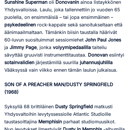
Sunshine Superman
oli
Donovanin
ainoa listaykkönen
Yhdysvalloissa. Laulu, joka tallennettiin jo vuoden 65
puolella, on ensimmäisiä – tai jopa ensimmäinen –
psykedeelinen
rock-kappale sekä sanoitukseltaan että
äänimaailmaltaan. Tämänkin biisin taustalla häärivät
60-luvun suosituimmat sessiomiehet
John Paul Jones
ja
Jimmy Page
, jonka
volyymipedaalilla
taiteilu
sävyttää gruuvisti instrumenttitaustaa.
Donovan
esiintyi
sotainvalidien
järjestämillä suurilla
juhannusjuhlilla
Vääksyssä vain viikko ennen tämän laulun julkaisua.
SON OF A PREACHER MAN/DUSTY SPRINGFIELD
(1968)
Syksyllä 68 brittiläinen
Dusty Springfield
matkusti
Yhdysvaltoihin levytyssessiolle Atlantic Studioille
taustasoittajina
Memphisin
parhaat studiomuusikot.
Nuo levytykset ilmestyivät
Dusty in Memphis
-albumilla