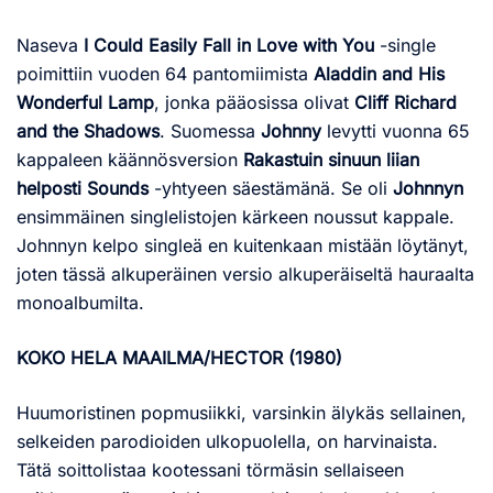
Naseva
I Could Easily Fall in Love with You
-single
poimittiin vuoden 64 pantomiimista
Aladdin and His
Wonderful Lamp
, jonka pääosissa olivat
Cliff Richard
and the Shadows
. Suomessa
Johnny
levytti vuonna 65
kappaleen käännösversion
Rakastuin sinuun liian
helposti Sounds
-yhtyeen säestämänä. Se oli
Johnnyn
ensimmäinen singlelistojen kärkeen noussut kappale.
Johnnyn kelpo singleä en kuitenkaan mistään löytänyt,
joten tässä alkuperäinen versio alkuperäiseltä hauraalta
monoalbumilta.
KOKO HELA MAAILMA/HECTOR (1980)
Huumoristinen popmusiikki, varsinkin älykäs sellainen,
selkeiden parodioiden ulkopuolella, on harvinaista.
Tätä soittolistaa kootessani törmäsin sellaiseen