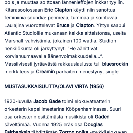
pois ja muuttaa soittoaan lännenleffojen inkkarityyliin.
Kitarasoolossaan
Eric Clapton
käytti niin sanottua
feminiiniä soundia: pehmeää, tummaa ja sointuvaa.
Laulajina vuorottelevat
Bruce
ja
Clapton
. Yhtye saapui
Atlantic Studioille mukanaan keikkalaitteistonsa, useita
Marshall-vahvistimia, jokainen 100 wattia. Studion
henkilökunta oli järkyttynyt: ”He äänittivät
korviahuumaavalla äänenvoimakkuudella…”.
Massiivisesti jyräävästä rakkauslaulusta tuli
bluesrockin
merkkiteos ja
Creamin
parhaiten menestynyt single.
MUSTASUKKAISUUTTA/OLAVI VIRTA (1956)
1920-luvulla
Jacob Gade
toimi elokuvateatterin
orkesterin kapellimestarina Kööpenhaminassa. Suuri
osa orkesterin esittämästä musiikista oli
Gaden
säveltämää. Vuonna 1925 eräs osa
Douglas
Fairbanksin
tähdittämän
Zorron poika
-mykkäelokuvan