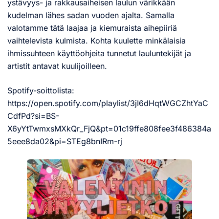
ystävyys- ja rakkausaiheisen laulun värikkään
kudelman lähes sadan vuoden ajalta. Samalla
valotamme tätä laajaa ja kiemuraista aihepiiriä
vaihtelevista kulmista. Kohta kuulette minkälaisia
ihmissuhteen käyttöohjeita tunnetut lauluntekijät ja
artistit antavat kuulijoilleen.
Spotify-soittolista:
https://open.spotify.com/playlist/3jI6dHqtWGCZhtYaC
CdfPd?si=BS-
X6yYtTwmxsMXkQr_FjQ&pt=01c19ffe808fee3f486384a
5eee8da02&pi=STEg8bnIRm-rj