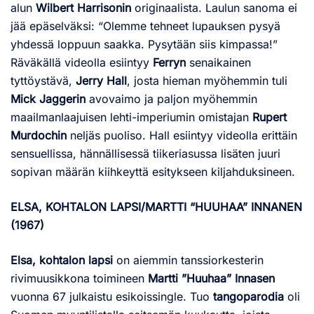
alun
Wilbert Harrisonin
originaalista. Laulun sanoma ei
jää epäselväksi: “Olemme tehneet lupauksen pysyä
yhdessä loppuun saakka. Pysytään siis kimpassa!”
Räväkällä videolla esiintyy
Ferryn
senaikainen
tyttöystävä,
Jerry Hall
, josta hieman myöhemmin tuli
Mick Jaggerin
avovaimo ja paljon myöhemmin
maailmanlaajuisen lehti-imperiumin omistajan
Rupert
Murdochin
neljäs puoliso. Hall esiintyy videolla erittäin
sensuellissa, hännällisessä tiikeriasussa lisäten juuri
sopivan määrän kiihkeyttä esitykseen kiljahduksineen.
ELSA, KOHTALON LAPSI/MARTTI “HUUHAA” INNANEN
(1967)
Elsa, kohtalon lapsi
on aiemmin tanssiorkesterin
rivimuusikkona toimineen
Martti ”Huuhaa” Innasen
vuonna 67 julkaistu esikoissingle. Tuo
tangoparodia
oli