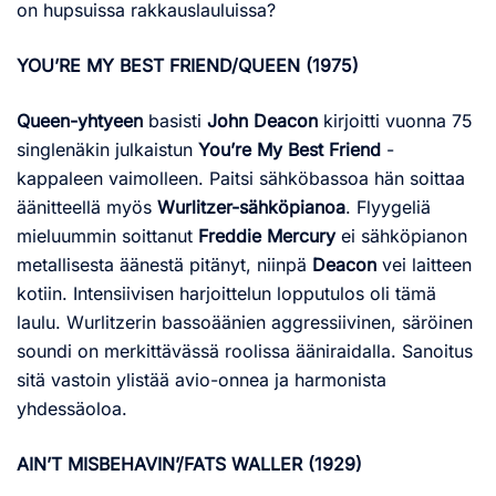
on hupsuissa rakkauslauluissa?
YOU’RE MY BEST FRIEND/QUEEN (1975)
Queen-yhtyeen
basisti
John Deacon
kirjoitti vuonna 75
singlenäkin julkaistun
You’re My Best Friend
-
kappaleen vaimolleen. Paitsi sähköbassoa hän soittaa
äänitteellä myös
Wurlitzer-sähköpianoa
. Flyygeliä
mieluummin soittanut
Freddie Mercury
ei sähköpianon
metallisesta äänestä pitänyt, niinpä
Deacon
vei laitteen
kotiin. Intensiivisen harjoittelun lopputulos oli tämä
laulu. Wurlitzerin bassoäänien aggressiivinen, säröinen
soundi on merkittävässä roolissa ääniraidalla. Sanoitus
sitä vastoin ylistää avio-onnea ja harmonista
yhdessäoloa.
AIN’T MISBEHAVIN’/FATS WALLER (1929)