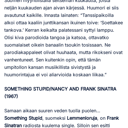
Suomen myyntilistalla seitsemän kuukautta, joista
neljän kuukauden ajan aivan kärjessä. Huumori ei siis
avautunut kaikille. Innasta lainaten: “Tanssipaikoilla
alkoi ottaa kaaliin junttikansan ikuinen toive: ‘Soettakee
tankova.’ Kerran keikalta palatessani syttyi lamppu.
Olisi kiva parodioida tangoa ja katsoa, ottavatko
suomalaiset oikein banaalin tsoukin tosissaan. Ne
parodiakappaleet olivat huuhaata, mutta rikokseni ovat
vanhentuneet. Sen kuitenkin opin, että tämän
umpitollon kansan musiikillista sivistystä ja
huumorintajua ei voi aliarvioida koskaan liikaa.”
SOMETHING STUPID/NANCY AND FRANK SINATRA
(1967)
Samaan aikaan suuren veden tuolla puolen…
Something Stupid
, suomeksi
Lemmenloruja
, on
Frank
Sinatran
radiosta kuulema single. Silloin sen esitti