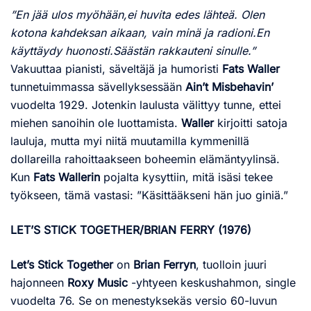
”En jää ulos myöhään,ei huvita edes lähteä. Olen
kotona kahdeksan aikaan, vain minä ja radioni.En
käyttäydy huonosti.Säästän rakkauteni sinulle.”
Vakuuttaa pianisti, säveltäjä ja humoristi
Fats Waller
tunnetuimmassa sävellyksessään
Ain’t Misbehavin’
vuodelta 1929. Jotenkin laulusta välittyy tunne, ettei
miehen sanoihin ole luottamista.
Waller
kirjoitti satoja
lauluja, mutta myi niitä muutamilla kymmenillä
dollareilla rahoittaakseen boheemin elämäntyylinsä.
Kun
Fats Wallerin
pojalta kysyttiin, mitä isäsi tekee
työkseen, tämä vastasi: ”Käsittääkseni hän juo giniä.”
LET’S STICK TOGETHER/BRIAN FERRY (1976)
Let’s Stick Together
on
Brian Ferryn
, tuolloin juuri
hajonneen
Roxy Music
-yhtyeen keskushahmon, single
vuodelta 76. Se on menestyksekäs versio 60-luvun