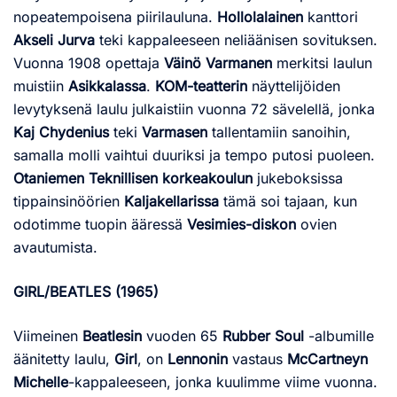
nopeatempoisena piirilauluna.
Hollolalainen
kanttori
Akseli Jurva
teki kappaleeseen neliäänisen sovituksen.
Vuonna 1908 opettaja
Väinö Varmanen
merkitsi laulun
muistiin
Asikkalassa
.
KOM-teatterin
näyttelijöiden
levytyksenä laulu julkaistiin vuonna 72 sävelellä, jonka
Kaj Chydenius
teki
Varmasen
tallentamiin sanoihin,
samalla molli vaihtui duuriksi ja tempo putosi puoleen.
Otaniemen Teknillisen korkeakoulun
jukeboksissa
tippainsinöörien
Kaljakellarissa
tämä soi tajaan, kun
odotimme tuopin ääressä
Vesimies-diskon
ovien
avautumista.
GIRL/BEATLES (1965)
Viimeinen
Beatlesin
vuoden 65
Rubber Soul
-albumille
äänitetty laulu,
Girl
, on
Lennonin
vastaus
McCartneyn
Michelle
-kappaleeseen, jonka kuulimme viime vuonna.