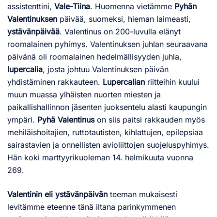
assistenttini,
Vale-Tiina
. Huomenna vietämme
Pyhän
Valentinuksen
päivää, suomeksi, hieman laimeasti,
ystävänpäivää
. Valentinus on 200-luvulla elänyt
roomalainen pyhimys. Valentinuksen juhlan seuraavana
päivänä oli roomalainen hedelmällisyyden juhla,
lupercalia
, josta johtuu Valentinuksen päivän
yhdistäminen rakkauteen.
Lupercalian
riitteihin kuului
muun muassa ylhäisten nuorten miesten ja
paikallishallinnon jäsenten juoksentelu alasti kaupungin
ympäri.
Pyhä Valentinus
on siis paitsi rakkauden myös
mehiläishoitajien, ruttotautisten, kihlattujen, epilepsiaa
sairastavien ja onnellisten avioliittojen suojeluspyhimys.
Hän koki marttyyrikuoleman 14. helmikuuta vuonna
269.
Valentinin eli ystävänpäivän
teeman mukaisesti
levitämme eteenne tänä iltana parinkymmenen