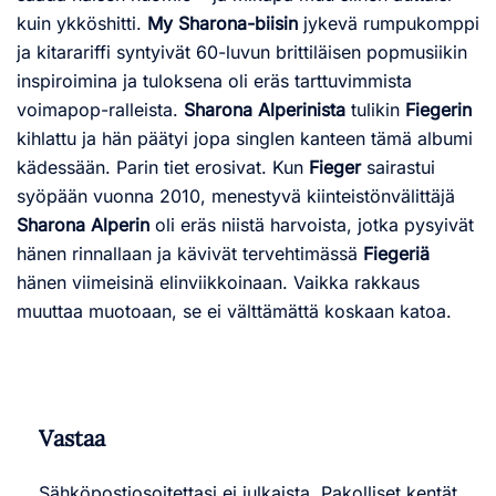
kuin ykköshitti.
My Sharona-biisin
jykevä rumpukomppi
ja kitarariffi syntyivät 60-luvun brittiläisen popmusiikin
inspiroimina ja tuloksena oli eräs tarttuvimmista
voimapop-ralleista.
Sharona Alperinista
tulikin
Fiegerin
kihlattu ja hän päätyi jopa singlen kanteen tämä albumi
kädessään. Parin tiet erosivat. Kun
Fieger
sairastui
syöpään vuonna 2010, menestyvä kiinteistönvälittäjä
Sharona Alperin
oli eräs niistä harvoista, jotka pysyivät
hänen rinnallaan ja kävivät tervehtimässä
Fiegeriä
hänen viimeisinä elinviikkoinaan. Vaikka rakkaus
muuttaa muotoaan, se ei välttämättä koskaan katoa.
Vastaa
Sähköpostiosoitettasi ei julkaista.
Pakolliset kentät