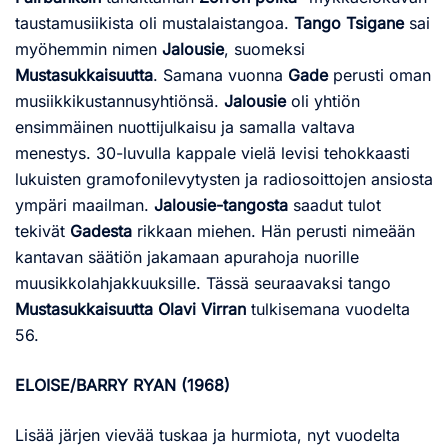
taustamusiikista oli mustalaistangoa.
Tango Tsigane
sai
myöhemmin nimen
Jalousie
, suomeksi
Mustasukkaisuutta
. Samana vuonna
Gade
perusti oman
musiikkikustannusyhtiönsä.
Jalousie
oli yhtiön
ensimmäinen nuottijulkaisu ja samalla valtava
menestys. 30-luvulla kappale vielä levisi tehokkaasti
lukuisten gramofonilevytysten ja radiosoittojen ansiosta
ympäri maailman.
Jalousie-tangosta
saadut tulot
tekivät
Gadesta
rikkaan miehen. Hän perusti nimeään
kantavan säätiön jakamaan apurahoja nuorille
muusikkolahjakkuuksille. Tässä seuraavaksi tango
Mustasukkaisuutta
Olavi Virran
tulkisemana vuodelta
56.
ELOISE/BARRY RYAN (1968)
Lisää järjen vievää tuskaa ja hurmiota, nyt vuodelta