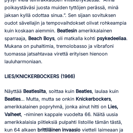
poikaystäväsi juosta muiden tyttöjen perässä, minä
jaksan kyllä odottaa sinua.”. Sen sijaan sovituksen
oudot sävellajin ja tempovaihdokset olivat rohkeampia
kuin koskaan aiemmin.
Beatlesin
amerikkalainen
sparraaja,
Beach Boys
, oli matkalla kohti
psykedeeliaa
.
Mukana on puhaltimia, tremolobasso ja vibrafoni
tuomassa jatsahtavaa virettä erityisen hienoon
lauluharmoniaan.
LIES/KNICKERBOCKERS (1966)
Näyttää
Beatlesilta
, soittaa kuin
Beatles
, laulaa kuin
Beatles
… Mutta, mutta se onkin
Knickerbockers
,
amerikkalainen popryhmä, jonka ainut hitti on
Lies,
Valheet
, -niminen kappale vuodelta 66. Näitä uusia
amerikkalaisia piitleksiä pulpahti listoille tämän tästä,
kun 64 alkaen
brittiläinen invaasio
vietteli laimeaan ja