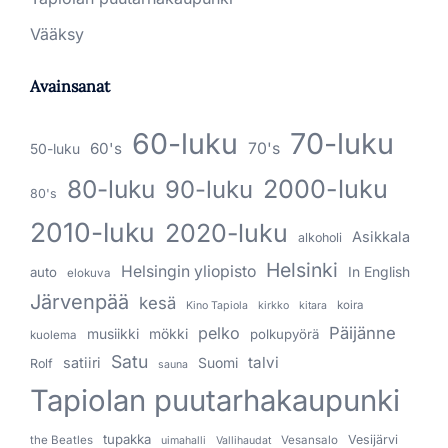
Vääksy
Avainsanat
60-luku
70-luku
60's
70's
50-luku
80-luku
2000-luku
90-luku
80's
2010-luku
2020-luku
Asikkala
alkoholi
Helsinki
Helsingin yliopisto
In English
auto
elokuva
Järvenpää
kesä
koira
Kino Tapiola
kirkko
kitara
pelko
Päijänne
musiikki
mökki
polkupyörä
kuolema
Satu
talvi
satiiri
Suomi
Rolf
sauna
Tapiolan puutarhakaupunki
tupakka
Vesijärvi
the Beatles
Vesansalo
uimahalli
Vallihaudat