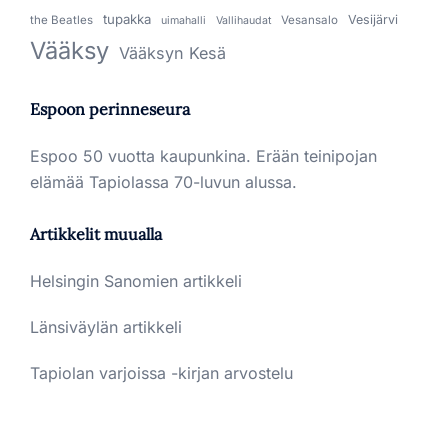
tupakka
Vesijärvi
the Beatles
Vesansalo
uimahalli
Vallihaudat
Vääksy
Vääksyn Kesä
Espoon perinneseura
Espoo 50 vuotta kaupunkina. Erään teinipojan
elämää Tapiolassa 70-luvun alussa.
Artikkelit muualla
Helsingin Sanomien artikkeli
Länsiväylän artikkeli
Tapiolan varjoissa -kirjan arvostelu