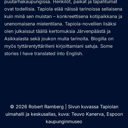
puutarhakaupungissa. Henkilöt, paikat ja tapahtumat
ovat todellisia. Tapiola elää näissä tarinoissa sellaisena
kuin minä sen muistan – konkreettisena kotipaikkana ja
unenomaisena mielentilana. Tapiola-novellien lisäksi
olen julkaissut täällä kertomuksia Järvenpäästä ja
Asikkalasta sekä joukon muita tarinoita. Blogilla on
myös tyttärentyttärilleni kirjoittamiani satuja. Some
stories I have translated into English.
© 2026 Robert Ramberg | Sivun kuvassa Tapiolan
uimahalli ja keskusallas, kuva: Teuvo Kanerva, Espoon
kaupunginmuseo