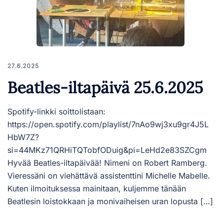
27.6.2025
Beatles-iltapäivä 25.6.2025
Spotify-linkki soittolistaan:
https://open.spotify.com/playlist/7nAo9wj3xu9gr4J5L
HbW7Z?
si=44MKz71QRHiTQTobfODuig&pi=LeHd2e83SZCgm
Hyvää Beatles-iltapäivää! Nimeni on Robert Ramberg.
Vieressäni on viehättävä assistenttini Michelle Mabelle.
Kuten ilmoituksessa mainitaan, kuljemme tänään
Beatlesin loistokkaan ja monivaiheisen uran lopusta […]