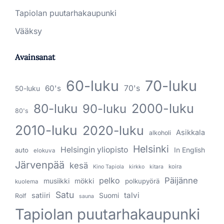
Tapiolan puutarhakaupunki
Vääksy
Avainsanat
60-luku
70-luku
60's
70's
50-luku
80-luku
2000-luku
90-luku
80's
2010-luku
2020-luku
Asikkala
alkoholi
Helsinki
Helsingin yliopisto
In English
auto
elokuva
Järvenpää
kesä
koira
Kino Tapiola
kirkko
kitara
pelko
Päijänne
musiikki
mökki
polkupyörä
kuolema
Satu
talvi
satiiri
Suomi
Rolf
sauna
Tapiolan puutarhakaupunki