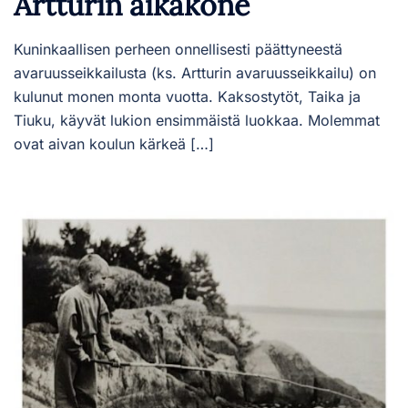
Artturin aikakone
Kuninkaallisen perheen onnellisesti päättyneestä
avaruusseikkailusta (ks. Artturin avaruusseikkailu) on
kulunut monen monta vuotta. Kaksostytöt, Taika ja
Tiuku, käyvät lukion ensimmäistä luokkaa. Molemmat
ovat aivan koulun kärkeä […]