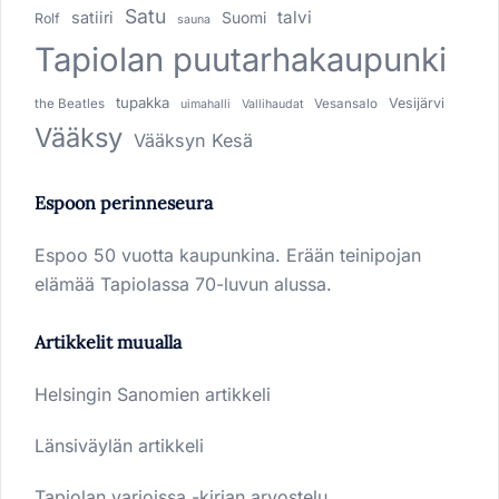
Satu
talvi
satiiri
Suomi
Rolf
sauna
Tapiolan puutarhakaupunki
tupakka
Vesijärvi
the Beatles
Vesansalo
uimahalli
Vallihaudat
Vääksy
Vääksyn Kesä
Espoon perinneseura
Espoo 50 vuotta kaupunkina. Erään teinipojan
elämää Tapiolassa 70-luvun alussa.
Artikkelit muualla
Helsingin Sanomien artikkeli
Länsiväylän artikkeli
Tapiolan varjoissa -kirjan arvostelu