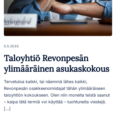
5.5.2023
Taloyhtiö Revonpesän
ylimääräinen asukaskokous
Tervetuloa kaikki, tai näemmä lähes kaikki,
Revonpesän osakkeenomistajat tähän ylimääräiseen
taloyhtiön kokoukseen. Olen niin monelta teistä saanut
– kaipa tätä termiä voi käyttää – tuohtuneita viestejä.
[…]