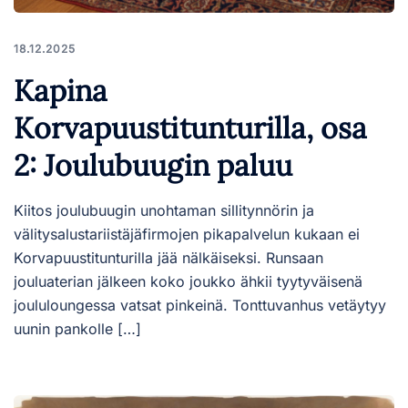
18.12.2025
Kapina
Korvapuustitunturilla, osa
2: Joulubuugin paluu
Kiitos joulubuugin unohtaman sillitynnörin ja
välitysalustariistäjäfirmojen pikapalvelun kukaan ei
Korvapuustitunturilla jää nälkäiseksi. Runsaan
jouluaterian jälkeen koko joukko ähkii tyytyväisenä
joululoungessa vatsat pinkeinä. Tonttuvanhus vetäytyy
uunin pankolle […]