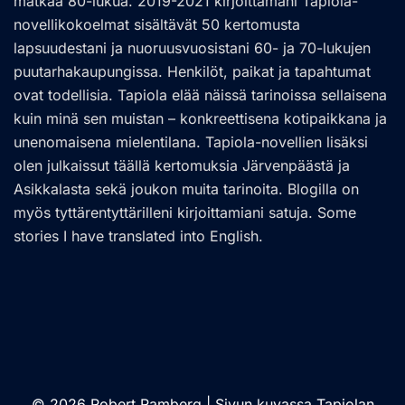
matkaa 80-lukua. 2019-2021 kirjoittamani Tapiola-
novellikokoelmat sisältävät 50 kertomusta
lapsuudestani ja nuoruusvuosistani 60- ja 70-lukujen
puutarhakaupungissa. Henkilöt, paikat ja tapahtumat
ovat todellisia. Tapiola elää näissä tarinoissa sellaisena
kuin minä sen muistan – konkreettisena kotipaikkana ja
unenomaisena mielentilana. Tapiola-novellien lisäksi
olen julkaissut täällä kertomuksia Järvenpäästä ja
Asikkalasta sekä joukon muita tarinoita. Blogilla on
myös tyttärentyttärilleni kirjoittamiani satuja. Some
stories I have translated into English.
© 2026 Robert Ramberg | Sivun kuvassa Tapiolan