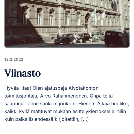
19.3.2022
Viinasto
Hyvää iltaa! Olen ajatuspaja Aivotakomon
toimitusjohtaja, Arvo Rahanmenonen. Onpa teitä
saapunut tänne sankoin joukoin. Hienoa! Älkää huoliko,
kaikki kyllä mahtuvat mukaan esittelykierrokselle. Niin
kuin paikallislehdessä kirjoitettiin, […]