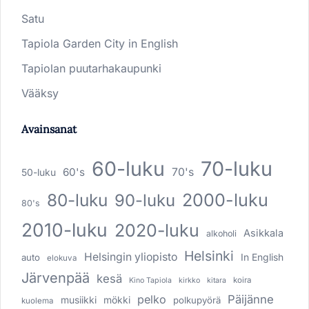
Satu
Tapiola Garden City in English
Tapiolan puutarhakaupunki
Vääksy
Avainsanat
60-luku
70-luku
60's
70's
50-luku
80-luku
2000-luku
90-luku
80's
2010-luku
2020-luku
Asikkala
alkoholi
Helsinki
Helsingin yliopisto
In English
auto
elokuva
Järvenpää
kesä
koira
Kino Tapiola
kirkko
kitara
pelko
Päijänne
musiikki
mökki
polkupyörä
kuolema