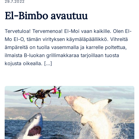
29.7.2022
El-Bimbo avautuu
Tervetuloa! Tervemenoa! El-Moi vaan kaikille. Olen El-
Mo El-O, tämän virityksen käymäläpäällikkö. Vihreitä
ämpäreitä on tuolla vasemmalla ja karrelle poltettua,
ilmaista B-luokan grillimakkaraa tarjoillaan tuosta
kojusta oikealla. […]