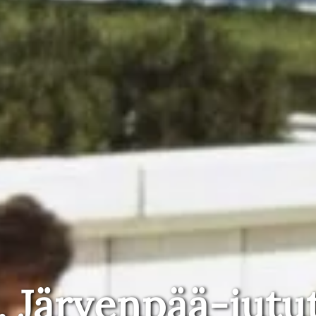
, Järvenpää-jutu