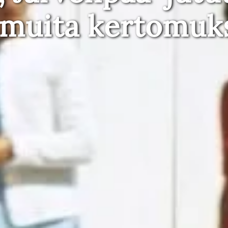
 muita kertomuk