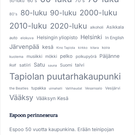
60's
70's
50-luku
80-luku
2000-luku
90-luku
80's
2010-luku
2020-luku
Asikkala
alkoholi
Helsinki
Helsingin yliopisto
In English
auto
elokuva
Järvenpää
kesä
koira
Kino Tapiola
kirkko
kitara
pelko
Päijänne
musiikki
mökki
polkupyörä
kuolema
Satu
talvi
satiiri
Suomi
Rolf
sauna
Tapiolan puutarhakaupunki
tupakka
Vesijärvi
the Beatles
Vesansalo
uimahalli
Vallihaudat
Vääksy
Vääksyn Kesä
Espoon perinneseura
Espoo 50 vuotta kaupunkina. Erään teinipojan