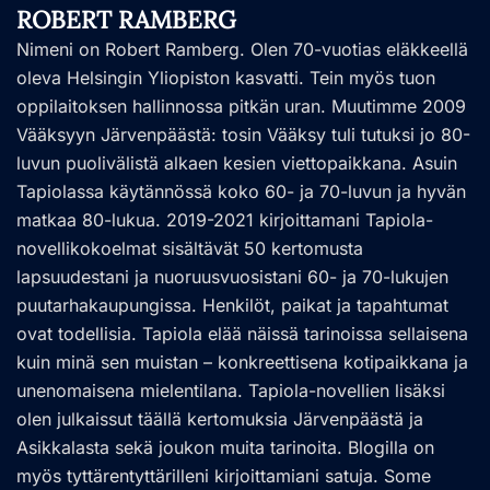
ROBERT RAMBERG
Nimeni on Robert Ramberg. Olen 70-vuotias eläkkeellä
oleva Helsingin Yliopiston kasvatti. Tein myös tuon
oppilaitoksen hallinnossa pitkän uran. Muutimme 2009
Vääksyyn Järvenpäästä: tosin Vääksy tuli tutuksi jo 80-
luvun puolivälistä alkaen kesien viettopaikkana. Asuin
Tapiolassa käytännössä koko 60- ja 70-luvun ja hyvän
matkaa 80-lukua. 2019-2021 kirjoittamani Tapiola-
novellikokoelmat sisältävät 50 kertomusta
lapsuudestani ja nuoruusvuosistani 60- ja 70-lukujen
puutarhakaupungissa. Henkilöt, paikat ja tapahtumat
ovat todellisia. Tapiola elää näissä tarinoissa sellaisena
kuin minä sen muistan – konkreettisena kotipaikkana ja
unenomaisena mielentilana. Tapiola-novellien lisäksi
olen julkaissut täällä kertomuksia Järvenpäästä ja
Asikkalasta sekä joukon muita tarinoita. Blogilla on
myös tyttärentyttärilleni kirjoittamiani satuja. Some