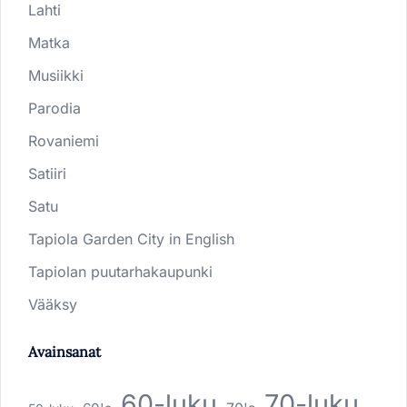
Lahti
Matka
Musiikki
Parodia
Rovaniemi
Satiiri
Satu
Tapiola Garden City in English
Tapiolan puutarhakaupunki
Vääksy
Avainsanat
60-luku
70-luku