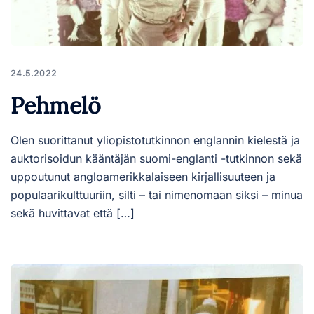
24.5.2022
Pehmelö
Olen suorittanut yliopistotutkinnon englannin kielestä ja
auktorisoidun kääntäjän suomi-englanti -tutkinnon sekä
uppoutunut angloamerikkalaiseen kirjallisuuteen ja
populaarikulttuuriin, silti – tai nimenomaan siksi – minua
sekä huvittavat että […]