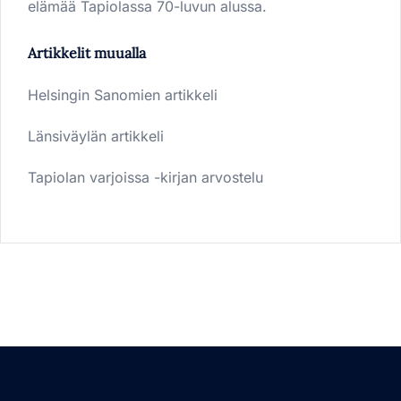
elämää Tapiolassa 70-luvun alussa.
Artikkelit muualla
Helsingin Sanomien artikkeli
Länsiväylän artikkeli
Tapiolan varjoissa -kirjan arvostelu