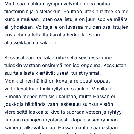
Matti saa matikan kympin velvoittamana hoitaa
tilastoinnin ja pistelaskun. Poutapolultakin lähtee kolme
kundia mukaan, joten osallistujia on juuri sopiva määrä
eli yhdeksän. Voittajalle on luvassa muiden osallistujien
kustantama leffailta kaikilla herkuilla. Suuri
allasseikkailu alkakoon!
Keskusaltaan reunalaatoituksella seisoessamme
tuleekin vastaan ensimmäinen iso ongelma. Keskustan
suurta allasta kiertävät useat turistiryhmät.
Monikielinen hälinä on kova ja reippaat oppaat
viittoilevat kuin tuulimyllyt eri suuntiin. Minulla ja
Simolla menee heti sisu kaulaan, mutta Hassan ei
joukkoja hätkähdä vaan laskeutuu suihkurivistön
viereiseltä laakealta kiveltä suoraan veteen ja ryhtyy
uimaan reunojen myötäisesti. Japanilaisen ryhmän
kamerat alkavat laulaa. Hassan nauttii saamastaan