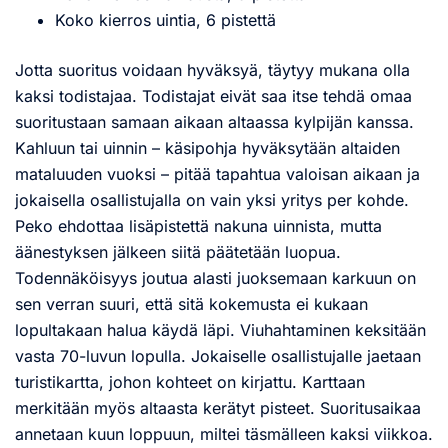
Koko kierros uintia, 6 pistettä
Jotta suoritus voidaan hyväksyä, täytyy mukana olla
kaksi todistajaa. Todistajat eivät saa itse tehdä omaa
suoritustaan samaan aikaan altaassa kylpijän kanssa.
Kahluun tai uinnin – käsipohja hyväksytään altaiden
mataluuden vuoksi – pitää tapahtua valoisan aikaan ja
jokaisella osallistujalla on vain yksi yritys per kohde.
Peko ehdottaa lisäpistettä nakuna uinnista, mutta
äänestyksen jälkeen siitä päätetään luopua.
Todennäköisyys joutua alasti juoksemaan karkuun on
sen verran suuri, että sitä kokemusta ei kukaan
lopultakaan halua käydä läpi. Viuhahtaminen keksitään
vasta 70-luvun lopulla. Jokaiselle osallistujalle jaetaan
turistikartta, johon kohteet on kirjattu. Karttaan
merkitään myös altaasta kerätyt pisteet. Suoritusaikaa
annetaan kuun loppuun, miltei täsmälleen kaksi viikkoa.