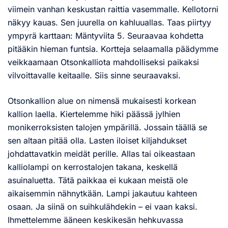
viimein vanhan keskustan raittia vasemmalle. Kellotorni
näkyy kauas. Sen juurella on kahluuallas. Taas piirtyy
ympyrä karttaan: Mäntyviita 5. Seuraavaa kohdetta
pitääkin hieman funtsia. Kortteja selaamalla päädymme
veikkaamaan Otsonkalliota mahdolliseksi paikaksi
vilvoittavalle keitaalle. Siis sinne seuraavaksi.
Otsonkallion alue on nimensä mukaisesti korkean
kallion laella. Kiertelemme hiki päässä jylhien
monikerroksisten talojen ympärillä. Jossain täällä se
sen altaan pitää olla. Lasten iloiset kiljahdukset
johdattavatkin meidät perille. Allas tai oikeastaan
kalliolampi on kerrostalojen takana, keskellä
asuinaluetta. Tätä paikkaa ei kukaan meistä ole
aikaisemmin nähnytkään. Lampi jakautuu kahteen
osaan. Ja siinä on suihkulähdekin – ei vaan kaksi.
Ihmettelemme ääneen keskikesän hehkuvassa