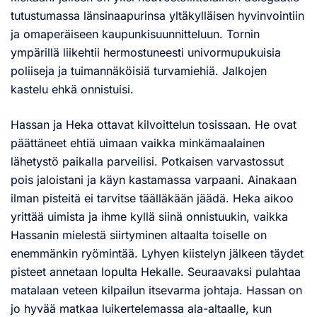
tutustumassa länsinaapurinsa yltäkylläisen hyvinvointiin
ja omaperäiseen kaupunkisuunnitteluun. Tornin
ympärillä liikehtii hermostuneesti univormupukuisia
poliiseja ja tuimannäköisiä turvamiehiä. Jalkojen
kastelu ehkä onnistuisi.
Hassan ja Heka ottavat kilvoittelun tosissaan. He ovat
päättäneet ehtiä uimaan vaikka minkämaalainen
lähetystö paikalla parveilisi. Potkaisen varvastossut
pois jaloistani ja käyn kastamassa varpaani. Ainakaan
ilman pisteitä ei tarvitse täälläkään jäädä. Heka aikoo
yrittää uimista ja ihme kyllä siinä onnistuukin, vaikka
Hassanin mielestä siirtyminen altaalta toiselle on
enemmänkin ryömintää. Lyhyen kiistelyn jälkeen täydet
pisteet annetaan lopulta Hekalle. Seuraavaksi pulahtaa
matalaan veteen kilpailun itsevarma johtaja. Hassan on
jo hyvää matkaa luikertelemassa ala-altaalle, kun