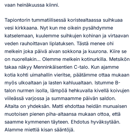
vaan heinäkuussa kiinni.
Tapiontorin tummatiilisessä koristealtaassa suihkuaa
vesi kirkkaana. Nyt kun me oikein pysähdymme
katselemaan, kuulemme suihkujen kohinan ja virtaavan
veden rauhoittavan liplatuksen. Tästä menee ohi
melkein joka päivä aivan sokkona ja kuurona. Kiire se
on nuorellakin… Olemme melkein kotinurkilla. Metsikön
takaa näkyy Menninkäisentien C-talo. Kun ajamme
kotia kohti uimahallin vieritse, päätämme ottaa mukaan
myös ulkoaltaan ja lasten kahluualtaan. Istumme B-
talon nurmen isolla, lämpöä hehkuvalla kivellä koivujen
viileässä varjossa ja summaamme päivän saldon.
Altaita on yhdeksän. Matti ehdottaa heidän munuaisen
muotoisen pienen piha-altaansa mukaan ottoa, että
saamme kymmenen täyteen. Ehdotus hyväksytään.
Alamme miettiä kisan sääntöjä.