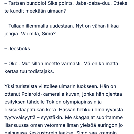
– Tartsan bundolo! Siks points! Jaba-daba-duu! Etteks
te kundit meekään uimaan?
– Tullaan illemmalla uudestaan. Nyt on vähän liikaa
jengiä. Vai mitä, Simo?
– Jeesboks.
– Okei. Mut sillon meette varmasti. Mä en kolmatta
kertaa tuu todistajaks.
Yksi turisteista viittoilee uimarin luokseen. Hän on
ottanut Polaroid-kameralla kuvan, jonka hän ojentaa
esityksen tähdelle Tokion olympiapinssin ja
riisisuklaapatukan kera. Hassan hehkuu omahyväistä
tyytyväisyyttä – syystäkin. Me skagaajat suoritamme
illansuussa oman vetomme ilman yleisöä auringon jo
painuessa Keskustornin taakse. Simo saa krampin