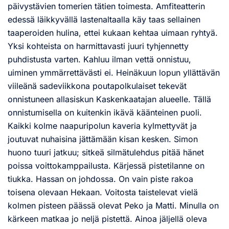
päivystävien tomerien tätien toimesta. Amfiteatterin
edessä läikkyvällä lastenaltaalla käy taas sellainen
taaperoiden hulina, ettei kukaan kehtaa uimaan ryhtyä.
Yksi kohteista on harmittavasti juuri tyhjennetty
puhdistusta varten. Kahluu ilman vettä onnistuu,
uiminen ymmärrettävästi ei. Heinäkuun lopun yllättävän
viileänä sadeviikkona poutapolkulaiset tekevät
onnistuneen allasiskun Kaskenkaatajan alueelle. Tällä
onnistumisella on kuitenkin ikävä käänteinen puoli.
Kaikki kolme naapuripolun kaveria kylmettyvät ja
joutuvat nuhaisina jättämään kisan kesken. Simon
huono tuuri jatkuu; sitkeä silmätulehdus pitää hänet
poissa voittokamppailusta. Kärjessä pistetilanne on
tiukka. Hassan on johdossa. On vain piste rakoa
toisena olevaan Hekaan. Voitosta taistelevat vielä
kolmen pisteen päässä olevat Peko ja Matti. Minulla on
kärkeen matkaa jo neljä pistettä. Ainoa jäljellä oleva