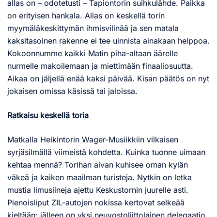
allas on – odotetusti – Tapiontorin suihkulähde. Paikka
on erityisen hankala. Allas on keskellä torin
myymäläkeskittymän ihmisvilinää ja sen matala
kaksitasoinen rakenne ei tee uinnista ainakaan helppoa.
Kokoonnumme kaikki Matin piha-altaan äärelle
nurmelle makoilemaan ja miettimään finaaliosuutta.
Aikaa on jäljellä enää kaksi päivää. Kisan päätös on nyt
jokaisen omissa käsissä tai jaloissa.
Ratkaisu keskellä toria
Matkalla Heikintorin Wager-Musiikkiin vilkaisen
syrjäsilmällä viimeistä kohdetta. Kuinka tuonne uimaan
kehtaa mennä? Torihan aivan kuhisee oman kylän
väkeä ja kaiken maailman turisteja. Nytkin on letka
mustia limusiineja ajettu Keskustornin juurelle asti.
Pienoisliput ZIL-autojen nokissa kertovat selkeää
kieltään: jälleen on yksi neuvostoliittolainen delegaatio