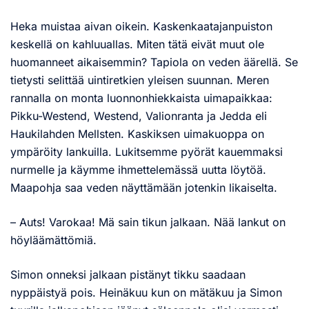
Heka muistaa aivan oikein. Kaskenkaatajanpuiston
keskellä on kahluuallas. Miten tätä eivät muut ole
huomanneet aikaisemmin? Tapiola on veden äärellä. Se
tietysti selittää uintiretkien yleisen suunnan. Meren
rannalla on monta luonnonhiekkaista uimapaikkaa:
Pikku-Westend, Westend, Valionranta ja Jedda eli
Haukilahden Mellsten. Kaskiksen uimakuoppa on
ympäröity lankuilla. Lukitsemme pyörät kauemmaksi
nurmelle ja käymme ihmettelemässä uutta löytöä.
Maapohja saa veden näyttämään jotenkin likaiselta.
– Auts! Varokaa! Mä sain tikun jalkaan. Nää lankut on
höyläämättömiä.
Simon onneksi jalkaan pistänyt tikku saadaan
nyppäistyä pois. Heinäkuu kun on mätäkuu ja Simon