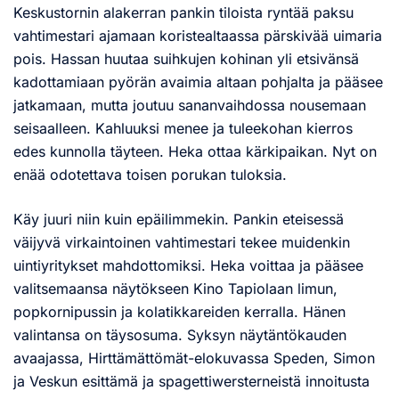
Keskustornin alakerran pankin tiloista ryntää paksu
vahtimestari ajamaan koristealtaassa pärskivää uimaria
pois. Hassan huutaa suihkujen kohinan yli etsivänsä
kadottamiaan pyörän avaimia altaan pohjalta ja pääsee
jatkamaan, mutta joutuu sananvaihdossa nousemaan
seisaalleen. Kahluuksi menee ja tuleekohan kierros
edes kunnolla täyteen. Heka ottaa kärkipaikan. Nyt on
enää odotettava toisen porukan tuloksia.
Käy juuri niin kuin epäilimmekin. Pankin eteisessä
väijyvä virkaintoinen vahtimestari tekee muidenkin
uintiyritykset mahdottomiksi. Heka voittaa ja pääsee
valitsemaansa näytökseen Kino Tapiolaan limun,
popkornipussin ja kolatikkareiden kerralla. Hänen
valintansa on täysosuma. Syksyn näytäntökauden
avaajassa, Hirttämättömät-elokuvassa Speden, Simon
ja Veskun esittämä ja spagettiwersterneistä innoitusta