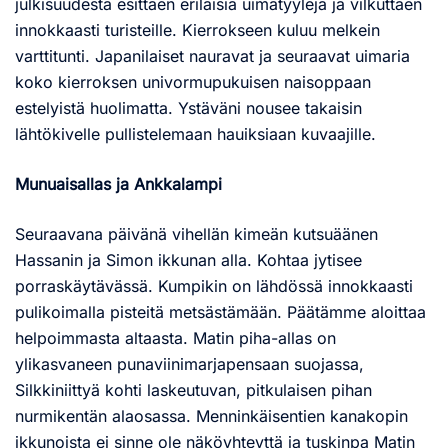
julkisuudesta esittäen erilaisia uimatyylejä ja vilkuttaen
innokkaasti turisteille. Kierrokseen kuluu melkein
varttitunti. Japanilaiset nauravat ja seuraavat uimaria
koko kierroksen univormupukuisen naisoppaan
estelyistä huolimatta. Ystäväni nousee takaisin
lähtökivelle pullistelemaan hauiksiaan kuvaajille.
Munuaisallas ja Ankkalampi
Seuraavana päivänä vihellän kimeän kutsuäänen
Hassanin ja Simon ikkunan alla. Kohtaa jytisee
porraskäytävässä. Kumpikin on lähdössä innokkaasti
pulikoimalla pisteitä metsästämään. Päätämme aloittaa
helpoimmasta altaasta. Matin piha-allas on
ylikasvaneen punaviinimarjapensaan suojassa,
Silkkiniittyä kohti laskeutuvan, pitkulaisen pihan
nurmikentän alaosassa. Menninkäisentien kanakopin
ikkunoista ei sinne ole näköyhteyttä ja tuskinpa Matin