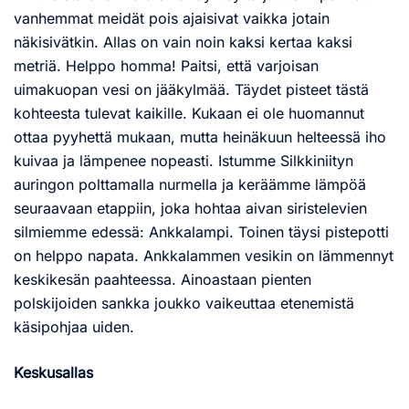
vanhemmat meidät pois ajaisivat vaikka jotain
näkisivätkin. Allas on vain noin kaksi kertaa kaksi
metriä. Helppo homma! Paitsi, että varjoisan
uimakuopan vesi on jääkylmää. Täydet pisteet tästä
kohteesta tulevat kaikille. Kukaan ei ole huomannut
ottaa pyyhettä mukaan, mutta heinäkuun helteessä iho
kuivaa ja lämpenee nopeasti. Istumme Silkkiniityn
auringon polttamalla nurmella ja keräämme lämpöä
seuraavaan etappiin, joka hohtaa aivan siristelevien
silmiemme edessä: Ankkalampi. Toinen täysi pistepotti
on helppo napata. Ankkalammen vesikin on lämmennyt
keskikesän paahteessa. Ainoastaan pienten
polskijoiden sankka joukko vaikeuttaa etenemistä
käsipohjaa uiden.
Keskusallas