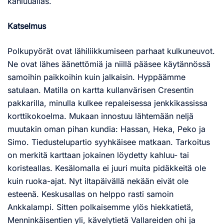
kahluuallas.
Katselmus
Polkupyörät ovat lähiliikkumiseen parhaat kulkuneuvot.
Ne ovat lähes äänettömiä ja niillä pääsee käytännössä
samoihin paikkoihin kuin jalkaisin. Hyppäämme
satulaan. Matilla on kartta kullanvärisen Cresentin
pakkarilla, minulla kulkee repaleisessa jenkkikassissa
korttikokoelma. Mukaan innostuu lähtemään neljä
muutakin oman pihan kundia: Hassan, Heka, Peko ja
Simo. Tiedustelupartio syyhkäisee matkaan. Tarkoitus
on merkitä karttaan jokainen löydetty kahluu- tai
koristeallas. Kesälomalla ei juuri muita pidäkkeitä ole
kuin ruoka-ajat. Nyt iltapäivällä nekään eivät ole
esteenä. Keskusallas on helppo rasti samoin
Ankkalampi. Sitten polkaisemme ylös hiekkatietä,
Menninkäisentien yli, kävelytietä Vallareiden ohi ja