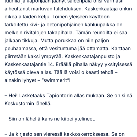
tuurilla jalkapohjaan jäänyt säleenpala olisi varmasti
aiheuttanut märkivän tulehduksen. Kaskenkaataja onkin
oikea altaiden ketju. Toinen yleiseen käyttöön
tarkoitettu kivi- ja betonipohjainen kahluupaikka on
melkein rivitalojen takapihalla. Tämän reunoilta ei saa
jalkaan tikkuja. Mutta porukkaa on niin paljon
peuhaamassa, että vesituntuma jää ottamatta. Karttaan
piirretään kaksi ympyrää: Kaskenkaatajanpuisto ja
Kaskenkaatajantie 14. Eräällä pihalla näkyy yksityisessä
käytössä oleva allas. Täällä voisi oikeasti tehdä –
ainakin lyhyet – ”swimmerit”!
– Hei! Lasketaaks Tapiontorin allas mukaan. Se on siinä
Keskustornin lähellä.
– Siin on lähellä kans ne kiipeilytelineet.
– Ja kirjasto sen vieressä kakkoskerroksessa. Se on