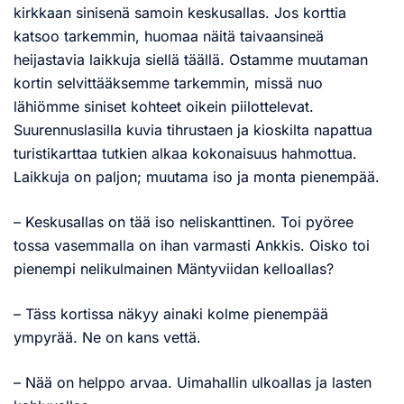
kirkkaan sinisenä samoin keskusallas. Jos korttia
katsoo tarkemmin, huomaa näitä taivaansineä
heijastavia laikkuja siellä täällä. Ostamme muutaman
kortin selvittääksemme tarkemmin, missä nuo
lähiömme siniset kohteet oikein piilottelevat.
Suurennuslasilla kuvia tihrustaen ja kioskilta napattua
turistikarttaa tutkien alkaa kokonaisuus hahmottua.
Laikkuja on paljon; muutama iso ja monta pienempää.
– Keskusallas on tää iso neliskanttinen. Toi pyöree
tossa vasemmalla on ihan varmasti Ankkis. Oisko toi
pienempi nelikulmainen Mäntyviidan kelloallas?
– Täss kortissa näkyy ainaki kolme pienempää
ympyrää. Ne on kans vettä.
– Nää on helppo arvaa. Uimahallin ulkoallas ja lasten