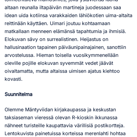
altaan reunalla iltapäivän martineja juodessaan saa
idean uida kotiinsa varakkaiden lähiökotien uima-altaita
reittinään käyttäen. Uimari joutuu kohtaamaan
matkallaan menneen elämänsä tapahtumia ja ihmisiä.
Elokuvan sävy on surrealistinen. Heijastus on
hallusinaation tapainen päiväunipainajainen, sanottiin
arvostelussa. Hieman toisella vuosikymmenellään
oleville pojille elokuvan syvemmät vedet jäävät
oivaltamatta, mutta altaissa uimisen ajatus kiehtoo
kovasti.
Suunnitelma
Olemme Mäntyviidan kirjakaupassa ja keskustan
taksiaseman vieressä olevan R-kioskin ikkunassa
nähneet turisteille kaupattavia värillisiä postikortteja.
Lentokuvista painetuissa korteissa merenlahti hohtaa