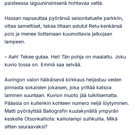
paisteessa laguuninsinisenä hohtavaa vettä.
Hassan napsauttaa pyöränsä seisontatuelle parkkiin,
ottaa samettiset, takaa littaan astutut Retu-kenkänsä
pois ja menee liottamaan kuumottavia jalkojaan
lampeen.
– Aah! Tekee gutaa. Hei! Tän pohja on maalattu. Joku
kuvio tossa on. Emmä saa selvää.
Auringon valon häikäisevä kirkkaus heijastuu veden
pinnasta sokaisten jokaisen, joka yrittää katsoa
lammen suuntaan. Kuvion muoto jää tulkitsematta.
Pääasia on kuitenkin kohteen numero neljä löytyminen.
Matti pyöräyttää Ballografin kuulakynällä ympyrän
keskelle Otsonkalliota: kalliolampi suihkuilla. Mikä
sitten seuraavaksi?