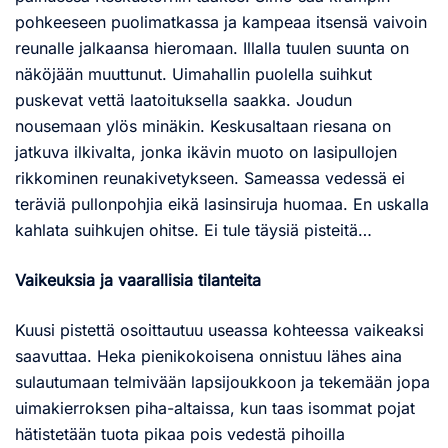
pohkeeseen puolimatkassa ja kampeaa itsensä vaivoin
reunalle jalkaansa hieromaan. Illalla tuulen suunta on
näköjään muuttunut. Uimahallin puolella suihkut
puskevat vettä laatoituksella saakka. Joudun
nousemaan ylös minäkin. Keskusaltaan riesana on
jatkuva ilkivalta, jonka ikävin muoto on lasipullojen
rikkominen reunakivetykseen. Sameassa vedessä ei
teräviä pullonpohjia eikä lasinsiruja huomaa. En uskalla
kahlata suihkujen ohitse. Ei tule täysiä pisteitä…
Vaikeuksia ja vaarallisia tilanteita
Kuusi pistettä osoittautuu useassa kohteessa vaikeaksi
saavuttaa. Heka pienikokoisena onnistuu lähes aina
sulautumaan telmivään lapsijoukkoon ja tekemään jopa
uimakierroksen piha-altaissa, kun taas isommat pojat
hätistetään tuota pikaa pois vedestä pihoilla