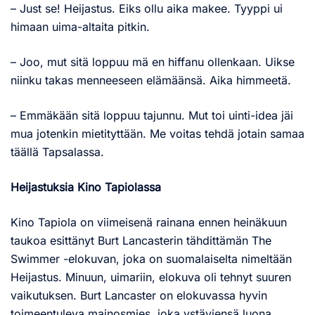
– Just se! Heijastus. Eiks ollu aika makee. Tyyppi ui
himaan uima-altaita pitkin.
– Joo, mut sitä loppuu mä en hiffanu ollenkaan. Uikse
niinku takas menneeseen elämäänsä. Aika himmeetä.
– Emmäkään sitä loppuu tajunnu. Mut toi uinti-idea jäi
mua jotenkin mietityttään. Me voitas tehdä jotain samaa
täällä Tapsalassa.
Heijastuksia Kino Tapiolassa
Kino Tapiola on viimeisenä rainana ennen heinäkuun
taukoa esittänyt Burt Lancasterin tähdittämän The
Swimmer -elokuvan, joka on suomalaiselta nimeltään
Heijastus. Minuun, uimariin, elokuva oli tehnyt suuren
vaikutuksen. Burt Lancaster on elokuvassa hyvin
toimeentuleva mainosmies, joka ystäviensä luona