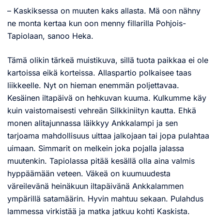
– Kaskiksessa on muuten kaks allasta. Mä oon nähny
ne monta kertaa kun oon menny fillarilla Pohjois-
Tapiolaan, sanoo Heka.
Tämä olikin tärkeä muistikuva, sillä tuota paikkaa ei ole
kartoissa eikä korteissa. Allaspartio polkaisee taas
liikkeelle. Nyt on hieman enemmän poljettavaa.
Kesäinen iltapäivä on hehkuvan kuuma. Kulkumme käy
kuin vaistomaisesti vehreän Silkkiniityn kautta. Ehkä
monen alitajunnassa läikkyy Ankkalampi ja sen
tarjoama mahdollisuus uittaa jalkojaan tai jopa pulahtaa
uimaan. Simmarit on melkein joka pojalla jalassa
muutenkin. Tapiolassa pitää kesällä olla aina valmis
hyppäämään veteen. Väkeä on kuumuudesta
väreilevänä heinäkuun iltapäivänä Ankkalammen
ympärillä satamäärin. Hyvin mahtuu sekaan. Pulahdus
lammessa virkistää ja matka jatkuu kohti Kaskista.