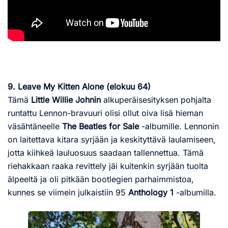
9. Leave My Kitten Alone (elokuu 64)
Tämä
Little Willie Johnin
alkuperäisesityksen pohjalta
runtattu Lennon-bravuuri olisi ollut oiva lisä hieman
väsähtäneelle
The Beatles for Sale
-albumille. Lennonin
on laitettava kitara syrjään ja keskityttävä laulamiseen,
jotta kiihkeä lauluosuus saadaan tallennettua. Tämä
riehakkaan raaka revittely jäi kuitenkin syrjään tuolta
älpeeltä ja oli pitkään bootlegien parhaimmistoa,
kunnes se viimein julkaistiin 95
Anthology 1
-albumilla.