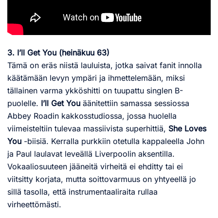
3. I’ll Get You (heinäkuu 63)
Tämä on eräs niistä lauluista, jotka saivat fanit innolla
käätämään levyn ympäri ja ihmettelemään, miksi
tällainen varma ykköshitti on tuupattu singlen B-
puolelle.
I’ll Get You
äänitettiin samassa sessiossa
Abbey Roadin kakkosstudiossa, jossa huolella
viimeisteltiin tulevaa massiivista superhittiä,
She Loves
You
-biisiä. Kerralla purkkiin otetulla kappaleella John
ja Paul laulavat leveällä Liverpoolin aksentilla.
Vokaaliosuuteen jääneitä virheitä ei ehditty tai ei
viitsitty korjata, mutta soittovarmuus on yhtyeellä jo
sillä tasolla, että instrumentaaliraita rullaa
virheettömästi.