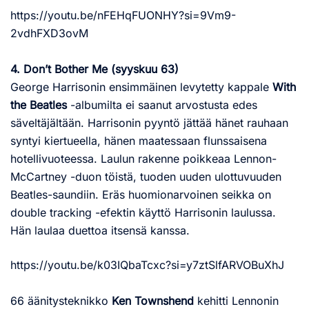
https://youtu.be/nFEHqFUONHY?si=9Vm9-
2vdhFXD3ovM
4. Don’t Bother Me (syyskuu 63)
George Harrisonin ensimmäinen levytetty kappale
With
the Beatles
-albumilta ei saanut arvostusta edes
säveltäjältään. Harrisonin pyyntö jättää hänet rauhaan
syntyi kiertueella, hänen maatessaan flunssaisena
hotellivuoteessa. Laulun rakenne poikkeaa Lennon-
McCartney -duon töistä, tuoden uuden ulottuvuuden
Beatles-saundiin. Eräs huomionarvoinen seikka on
double tracking -efektin käyttö Harrisonin laulussa.
Hän laulaa duettoa itsensä kanssa.
https://youtu.be/k03IQbaTcxc?si=y7ztSlfARVOBuXhJ
66 äänitysteknikko
Ken Townshend
kehitti Lennonin