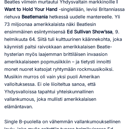
Beatles viimein murtautui Yhdysvaltain markkinoille
I
Want to Hold Your Hand
-singlellään, levisi Britanniassa
riehuva
Beatlemania
hetkessä uudelle mantereelle. Yli
73 miljoonaa amerikkalaista näki Beatlesin
ensimmäinen esiintymisensä
Ed Sullivan Show’ssa
, 9.
helmikuuta 64. Siitä tuli kulttuurinen käännekohta, joka
käynnisti paitsi raivokkaan amerikkalaisen Beatle-
hysterian myös laajemman brittiläisen invaasion
amerikkalaiseen popmusiikkiin – ja tietysti innoitti
monet nuoret katsojat ryhtymään rockmuusikoiksi.
Musiikin murros oli vain yksi puoli Amerikan
valloituksessa. Ei ole liioiteltua sanoa, että
Yhdysvalloissa tapahtui yhteiskunnallinen
vallankumous, joka mullisti amerikkalaisen
elämäntavan.
Single B-puolella on vähemmän vallankumouksellinen