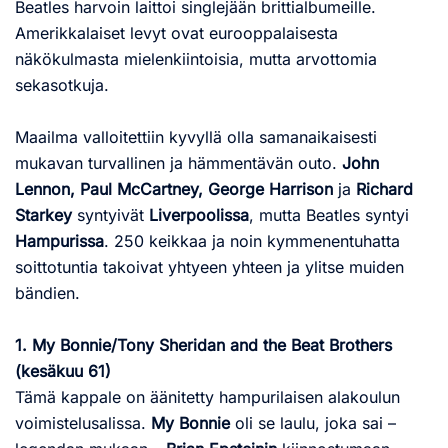
Beatles harvoin laittoi singlejään brittialbumeille.
Amerikkalaiset levyt ovat eurooppalaisesta
näkökulmasta mielenkiintoisia, mutta arvottomia
sekasotkuja.
Maailma valloitettiin kyvyllä olla samanaikaisesti
mukavan turvallinen ja hämmentävän outo.
John
Lennon, Paul McCartney, George Harrison
ja
Richard
Starkey
syntyivät
Liverpoolissa
, mutta Beatles syntyi
Hampurissa
. 250 keikkaa ja noin kymmenentuhatta
soittotuntia takoivat yhtyeen yhteen ja ylitse muiden
bändien.
1. My Bonnie/Tony Sheridan and the Beat Brothers
(kesäkuu 61)
Tämä kappale on äänitetty hampurilaisen alakoulun
voimistelusalissa.
My Bonnie
oli se laulu, joka sai –