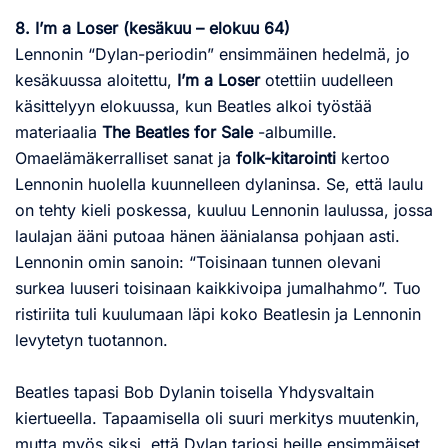
8. I’m a Loser (kesäkuu – elokuu 64)
Lennonin “Dylan-periodin” ensimmäinen hedelmä, jo
kesäkuussa aloitettu,
I’m a Loser
otettiin uudelleen
käsittelyyn elokuussa, kun Beatles alkoi työstää
materiaalia
The Beatles for Sale
-albumille.
Omaelämäkerralliset sanat ja
folk-kitarointi
kertoo
Lennonin huolella kuunnelleen dylaninsa. Se, että laulu
on tehty kieli poskessa, kuuluu Lennonin laulussa, jossa
laulajan ääni putoaa hänen äänialansa pohjaan asti.
Lennonin omin sanoin: “Toisinaan tunnen olevani
surkea luuseri toisinaan kaikkivoipa jumalhahmo”. Tuo
ristiriita tuli kuulumaan läpi koko Beatlesin ja Lennonin
levytetyn tuotannon.
Beatles tapasi Bob Dylanin toisella Yhdysvaltain
kiertueella. Tapaamisella oli suuri merkitys muutenkin,
mutta myös siksi, että Dylan tarjosi heille ensimmäiset