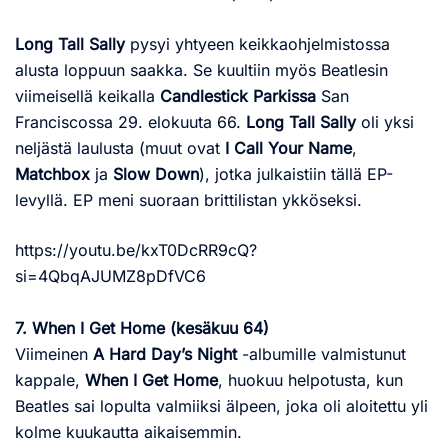
Long Tall Sally
pysyi yhtyeen keikkaohjelmistossa
alusta loppuun saakka. Se kuultiin myös Beatlesin
viimeisellä keikalla
Candlestick Parkissa
San
Franciscossa 29. elokuuta 66.
Long Tall Sally
oli yksi
neljästä laulusta (muut ovat
I Call Your Name
,
Matchbox
ja
Slow Down
), jotka julkaistiin tällä EP-
levyllä. EP meni suoraan brittilistan ykköseksi.
https://youtu.be/kxT0DcRR9cQ?
si=4QbqAJUMZ8pDfVC6
7. When I Get Home (kesäkuu 64)
Viimeinen
A Hard Day’s Night
-albumille valmistunut
kappale,
When I Get Home
, huokuu helpotusta, kun
Beatles sai lopulta valmiiksi älpeen, joka oli aloitettu yli
kolme kuukautta aikaisemmin.