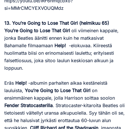
https://youtu.be/IRF6nmqcbxo?
si=MMrCMCYEXVOUQMdz
13. You’re Going to Lose That Girl (helmikuu 65)
You’re Going to Lose That Girl
oli viimeinen kappale,
jonka Beatles äänitti ennen kuin he matkasivat
Bahamalle filmaamaan
Help!
-elokuvaa. Kiireestä
huolimatta biisi on erinomaisesti laulettu; erityisesti
falsettiosuus, joka sitoo laulun keskiosan alkuun ja
loppuun.
Eräs
Help!
-albumin parhaiten aikaa kestäneistä
lauluista,
You’re Going to Lose That Girl
on
ensimmäinen kappale, jolla Harrison soittaa soolon
Fender Stratocasterilla
. Stratocaster-kitaroita Beatles oli
tietoisesti vältellyt uransa alkupuolella. Syy tähän oli se,
että he halusivat jyrkästi erottautua 60-luvun alun
suosikkien,
Cliff Richard anf the Shadowsin
, imagosta.