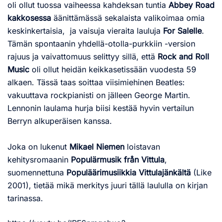
oli ollut tuossa vaiheessa kahdeksan tuntia
Abbey Road
kakkosessa
äänittämässä sekalaista valikoimaa omia
keskinkertaisia, ja vaisuja vieraita lauluja
For Salelle
.
Tämän spontaanin yhdellä-otolla-purkkiin -version
rajuus ja vaivattomuus selittyy sillä, että
Rock and Roll
Music
oli ollut heidän keikkasetissään vuodesta 59
alkaen. Tässä taas soittaa viisimiehinen Beatles:
vakuuttava rockpianisti on jälleen George Martin.
Lennonin laulama hurja biisi kestää hyvin vertailun
Berryn alkuperäisen kanssa.
Joka on lukenut
Mikael Niemen
loistavan
kehitysromaanin
Populärmusik från Vittula
,
suomennettuna
Populäärimusiikkia Vittulajänkältä
(Like
2001), tietää mikä merkitys juuri tällä laululla on kirjan
tarinassa.