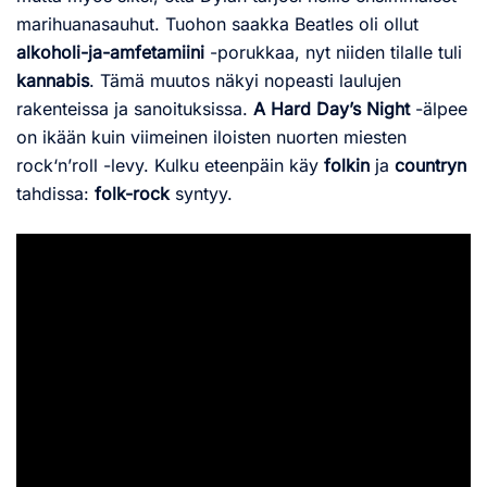
marihuanasauhut. Tuohon saakka Beatles oli ollut
alkoholi-ja-amfetamiini
-porukkaa, nyt niiden tilalle tuli
kannabis
. Tämä muutos näkyi nopeasti laulujen
rakenteissa ja sanoituksissa.
A Hard Day’s Night
-älpee
on ikään kuin viimeinen iloisten nuorten miesten
rock‘n’roll -levy. Kulku eteenpäin käy
folkin
ja
countryn
tahdissa:
folk-rock
syntyy.