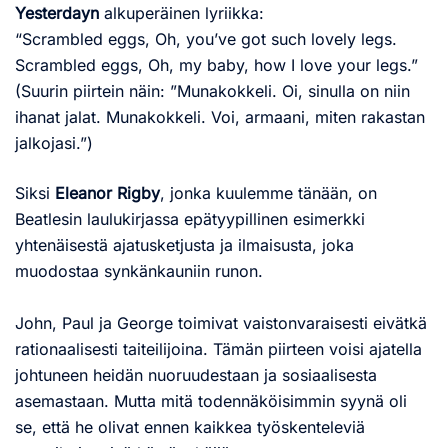
Yesterdayn
alkuperäinen lyriikka:
“Scrambled eggs, Oh, you’ve got such lovely legs.
Scrambled eggs, Oh, my baby, how I love your legs.”
(Suurin piirtein näin: ”Munakokkeli. Oi, sinulla on niin
ihanat jalat. Munakokkeli. Voi, armaani, miten rakastan
jalkojasi.”)
Siksi
Eleanor Rigby
, jonka kuulemme tänään, on
Beatlesin laulukirjassa epätyypillinen esimerkki
yhtenäisestä ajatusketjusta ja ilmaisusta, joka
muodostaa synkänkauniin runon.
John, Paul ja George toimivat vaistonvaraisesti eivätkä
rationaalisesti taiteilijoina. Tämän piirteen voisi ajatella
johtuneen heidän nuoruudestaan ja sosiaalisesta
asemastaan. Mutta mitä todennäköisimmin syynä oli
se, että he olivat ennen kaikkea työskenteleviä