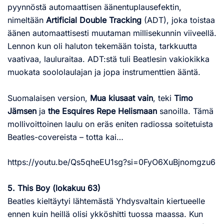
pyynnöstä automaattisen äänentuplausefektin,
nimeltään
Artificial Double Tracking
(ADT), joka toistaa
äänen automaattisesti muutaman millisekunnin viiveellä.
Lennon kun oli haluton tekemään toista, tarkkuutta
vaativaa, lauluraitaa. ADT:stä tuli Beatlesin vakiokikka
muokata soololaulajan ja jopa instrumenttien ääntä.
Suomalaisen version,
Mua kiusaat vain
, teki
Timo
Jämsen
ja
the Esquires
Repe Helismaan
sanoilla. Tämä
mollivoittoinen laulu on eräs eniten radiossa soitetuista
Beatles-covereista – totta kai…
https://youtu.be/Qs5qheEU1sg?si=0FyO6XuBjnomgzu6
5. This Boy (lokakuu 63)
Beatles kieltäytyi lähtemästä Yhdysvaltain kiertueelle
ennen kuin heillä olisi ykköshitti tuossa maassa. Kun