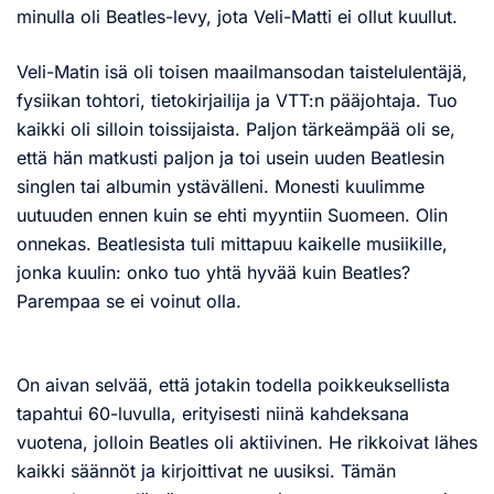
minulla oli Beatles-levy, jota Veli-Matti ei ollut kuullut.
Veli-Matin isä oli toisen maailmansodan taistelulentäjä,
fysiikan tohtori, tietokirjailija ja VTT:n pääjohtaja. Tuo
kaikki oli silloin toissijaista. Paljon tärkeämpää oli se,
että hän matkusti paljon ja toi usein uuden Beatlesin
singlen tai albumin ystävälleni. Monesti kuulimme
uutuuden ennen kuin se ehti myyntiin Suomeen. Olin
onnekas. Beatlesista tuli mittapuu kaikelle musiikille,
jonka kuulin: onko tuo yhtä hyvää kuin Beatles?
Parempaa se ei voinut olla.
On aivan selvää, että jotakin todella poikkeuksellista
tapahtui 60-luvulla, erityisesti niinä kahdeksana
vuotena, jolloin Beatles oli aktiivinen. He rikkoivat lähes
kaikki säännöt ja kirjoittivat ne uusiksi. Tämän