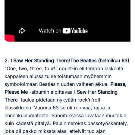
2. I Saw Her Standing There/The Beatles (helmikuu 63)
“One, two, three, four!” count-in eli tempon laskenta
kappaleen alussa tulee toistumaan myöhemmin
symboloimaan Beatlesin uuden vaiheen alkua.
Please,
Please Me
-albumin aloittavaa
I Saw Her Standing
There
-laulua pidetään nykyään rock’n’roll -
klassikkona. Vuonna 63 se oli repivää, rajua ja
ennenkuulumatonta. Sanoituksessa luvataan muutakin
kuin kädestä pitelyä. Paulin nerokas bassotyöskentely,
joka oli pakko miksata alas, etteivät tuo ajan