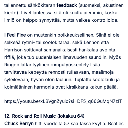
tallennettu sähkökitaran
feedback
(suomeksi, akustinen
kierto). Livetilanteessa sitä oli kuultu aiemmin, koska
ilmiö on helppo synnyttää, mutta vaikea kontrolloida.
I Feel Fine
on muutenkin poikkeuksellinen. Siinä ei ole
selkeää rytmi- tai soolokitaraa: sekä Lennon että
Harrison soittavat samanaikaisesti hankalaa avointa
riffiä, joka tuo uudenlaisen ilmavuuden saundiin. Myös
Ringon lattarityylinen rumputyöskentely lisää
tarvittavaa kepeyttä rennosti rullaavaan, maailmoja
syleilevään, hyvän olon lauluun. Tuplattu soololaulu ja
kolmiääninen harmonia ovat kirsikkana kakun päällä.
https://youtu.be/xLBVgnZyuic?si=DF5_q66GuMqN7zIT
12. Rock and Roll Music (lokakuu 64)
Chuck Berryn
hitti vuodelta 57 saa tässä kyytiä. Beatles