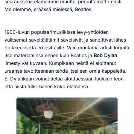
seurauksena elämämme muuttui peruuttamattomasti.
Me olemme, eräässä mielessä, Beatles.
1900-luvun populaarimusiikissa levy-yhtiöiden
valitsemat säveltäjätiimit sävelsivät ja sanoittivat lähes
poikkeuksetta eri esittäjille. Vain muutama artisti kirjoitti
itse materiaalinsa ennen kuin Beatles ja
Bob Dylan
ilmestyivät kuvaan. Kumpikaan heistä ei aloittanut
uraansa tavoitteenaan tehdä itselleen omia kappaleita.
Ei Dylankaan voinut tietää aloittaessaan laulujen teon,
että niistä tulisi hänen koko elämänsä.