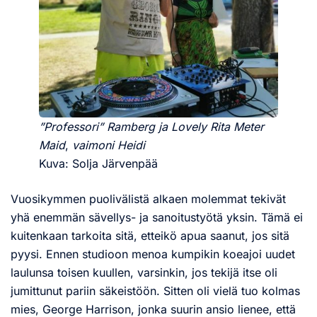
”Professori” Ramberg ja Lovely Rita Meter
Maid
,
vaimoni Heidi
Kuva: Solja Järvenpää
Vuosikymmen puolivälistä alkaen molemmat tekivät
yhä enemmän sävellys- ja sanoitustyötä yksin. Tämä ei
kuitenkaan tarkoita sitä, etteikö apua saanut, jos sitä
pyysi. Ennen studioon menoa kumpikin koeajoi uudet
laulunsa toisen kuullen, varsinkin, jos tekijä itse oli
jumittunut pariin säkeistöön. Sitten oli vielä tuo kolmas
mies, George Harrison, jonka suurin ansio lienee, että