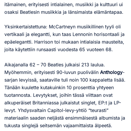
itämainen, erityisesti intialainen, musiikki ja kulttuuri ui
osaksi Beatlesin musiikkia ja länsimaista elämäntapaa.
Yksinkertaistettuna: McCartneyn musiikillinen tyyli oli
vertikaali ja elegantti, kun taas Lennonin horisontaali ja
epäelegantti. Harrison toi mukaan intialaisia mausteita,
joita käytettiin runsaasti vuodesta 65 vuoteen 68.
Aikajanalla 62 – 70 Beatles julkaisi 213 laulua.
Myöhemmin, erityisesti 90-luvun puolivälin
Anthology
-
sarjan levyissä, saataville tuli noin 100 kappaletta lisää.
Tänään kuulette kutakuinkin 10 prosenttia yhtyeen
tuotannosta. Levytykset, joihin tässä viittaan ovat
alkuperäiset Britanniassa julkaistut singlet, EP:t ja LP-
levyt. Yhdysvaltain Capitol-levy-yhtiö “teurasti”
materiaalin saaden neljästä ensimmäisestä albumista ja
tukusta singlejä seitsemän vajaamittaista älpeetä.