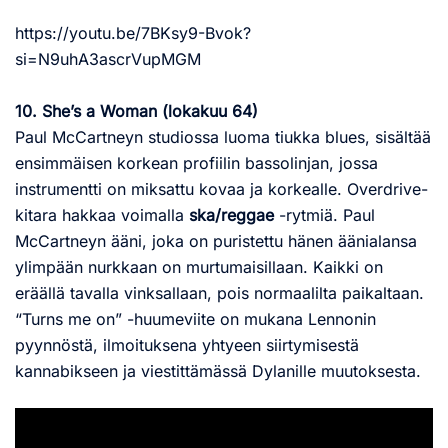
https://youtu.be/7BKsy9-Bvok?
si=N9uhA3ascrVupMGM
10. She’s a Woman (lokakuu 64)
Paul McCartneyn studiossa luoma tiukka blues, sisältää
ensimmäisen korkean profiilin bassolinjan, jossa
instrumentti on miksattu kovaa ja korkealle. Overdrive-
kitara hakkaa voimalla
ska/reggae
-rytmiä. Paul
McCartneyn ääni, joka on puristettu hänen äänialansa
ylimpään nurkkaan on murtumaisillaan. Kaikki on
eräällä tavalla vinksallaan, pois normaalilta paikaltaan.
“Turns me on” -huumeviite on mukana Lennonin
pyynnöstä, ilmoituksena yhtyeen siirtymisestä
kannabikseen ja viestittämässä Dylanille muutoksesta.