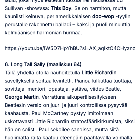
laulu, joka myös esitettiin tuossa helmikuisessa Ed
Sullivan -show’ssa:
This Boy
. Se on harmiton, mutta
kauniisti keinuva, periamerikkalaisen
doo-wop
-tyylin
perustalle rakennettu balladi – kaksi ja puoli minuuttia
kolmiäänisen harmonian hurmaa.
https://youtu.be/lW5D7HpYhBU?si=AX_aqlktO4CHyznz
6. Long Tall Sally (maaliskuu 64)
Tällä yhdellä otolla nauhoitetulla
Little Richardin
sävellyksellä soittaa kvintetti. Pianoa kilkuttaa tuottaja,
sovittaja, mentori, opastaja, ystävä, viides Beatle,
George Martin
. Verrattuna alkuperäisesitykseen
Beatlesin versio on juuri ja juuri kontrollissa pysyvää
kaahausta. Paul McCartney pystyy imitoimaan
uskottavasti Little Richardin stratosfäärikirkumista, siksi
hän on solisti. Paul sekoilee sanoissa, mutta siitä
huolimatta raita kaatuu eteenpäin paahtavalla voimalla.