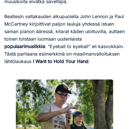
muusikoita eivätkä säveltäjiä.
Beatlesin valtakauden alkupuolella John Lennon ja Paul
McCartney kirjoittivat paljon lauluja yhdessä istuen
saman pianon ääressä, kitarat käden ulottuvilla, auttaen
toinen toistaan luomaan uudenlaista
populaarimusiikkia
: “Eyeball to eyeball” eli kasvokkain.
Tästä parhaana esimerkkinä on maailmanvalloituksen
lähtölaukaus
I Want to Hold Your Hand
.