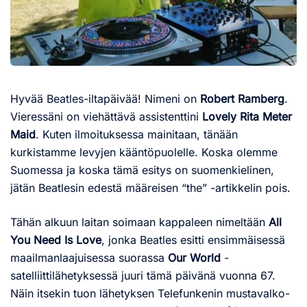
Hyvää Beatles-iltapäivää! Nimeni on
Robert Ramberg
.
Vieressäni on viehättävä assistenttini
Lovely Rita Meter
Maid
. Kuten ilmoituksessa mainitaan, tänään
kurkistamme levyjen kääntöpuolelle. Koska olemme
Suomessa ja koska tämä esitys on suomenkielinen,
jätän Beatlesin edestä määreisen “the” -artikkelin pois.
Tähän alkuun laitan soimaan kappaleen nimeltään
All
You Need Is Love
, jonka Beatles esitti ensimmäisessä
maailmanlaajuisessa suorassa
Our World
-
satelliittilähetyksessä juuri tämä päivänä vuonna 67.
Näin itsekin tuon lähetyksen Telefunkenin mustavalko-