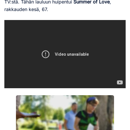
TV:stä. Tähän lauluun huipentui
Summer of Love
,
rakkauden kesä, 67.