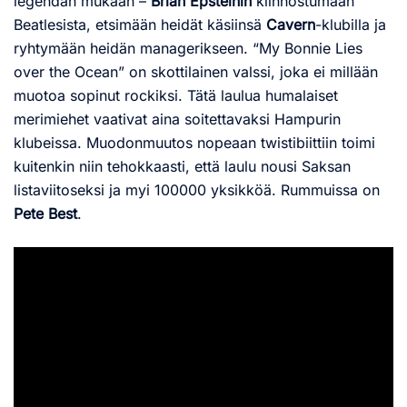
legendan mukaan –
Brian Epsteinin
kiinnostumaan
Beatlesista, etsimään heidät käsiinsä
Cavern
-klubilla ja
ryhtymään heidän managerikseen. “My Bonnie Lies
over the Ocean” on skottilainen valssi, joka ei millään
muotoa sopinut rockiksi. Tätä laulua humalaiset
merimiehet vaativat aina soitettavaksi Hampurin
klubeissa. Muodonmuutos nopeaan twistibiittiin toimi
kuitenkin niin tehokkaasti, että laulu nousi Saksan
listaviitoseksi ja myi 100000 yksikköä. Rummuissa on
Pete Best
.