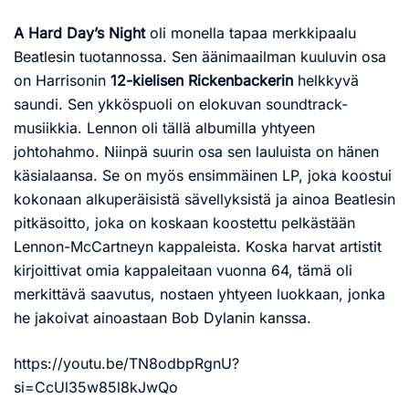
A Hard Day’s Night
oli monella tapaa merkkipaalu
Beatlesin tuotannossa. Sen äänimaailman kuuluvin osa
on Harrisonin
12-kielisen Rickenbackerin
helkkyvä
saundi. Sen ykköspuoli on elokuvan soundtrack-
musiikkia. Lennon oli tällä albumilla yhtyeen
johtohahmo. Niinpä suurin osa sen lauluista on hänen
käsialaansa. Se on myös ensimmäinen LP, joka koostui
kokonaan alkuperäisistä sävellyksistä ja ainoa Beatlesin
pitkäsoitto, joka on koskaan koostettu pelkästään
Lennon-McCartneyn kappaleista. Koska harvat artistit
kirjoittivat omia kappaleitaan vuonna 64, tämä oli
merkittävä saavutus, nostaen yhtyeen luokkaan, jonka
he jakoivat ainoastaan Bob Dylanin kanssa.
https://youtu.be/TN8odbpRgnU?
si=CcUl35w85l8kJwQo