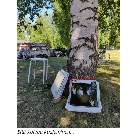
Sitä koivua kuuleminen…