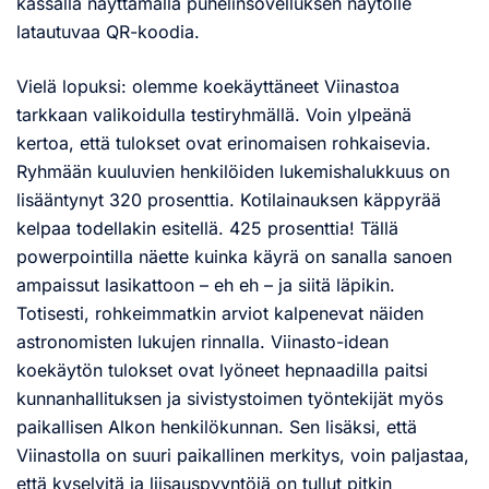
kassalla näyttämällä puhelinsovelluksen näytölle
latautuvaa QR-koodia.
Vielä lopuksi: olemme koekäyttäneet Viinastoa
tarkkaan valikoidulla testiryhmällä. Voin ylpeänä
kertoa, että tulokset ovat erinomaisen rohkaisevia.
Ryhmään kuuluvien henkilöiden lukemishalukkuus on
lisääntynyt 320 prosenttia. Kotilainauksen käppyrää
kelpaa todellakin esitellä. 425 prosenttia! Tällä
powerpointilla näette kuinka käyrä on sanalla sanoen
ampaissut lasikattoon – eh eh – ja siitä läpikin.
Totisesti, rohkeimmatkin arviot kalpenevat näiden
astronomisten lukujen rinnalla. Viinasto-idean
koekäytön tulokset ovat lyöneet hepnaadilla paitsi
kunnanhallituksen ja sivistystoimen työntekijät myös
paikallisen Alkon henkilökunnan. Sen lisäksi, että
Viinastolla on suuri paikallinen merkitys, voin paljastaa,
että kyselyitä ja liisauspyyntöjä on tullut pitkin