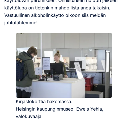
käyttöluvan perumiseen. Onnistuneen hoidon jälkeen
käyttölupa on tietenkin mahdollista anoa takaisin.
Vastuullinen alkoholinkäyttö olkoon siis meidän
johtotähtemme!
Kirjastokorttia hakemassa.
Helsingin kaupunginmuseo, Eweis Yehia,
valokuvaaja