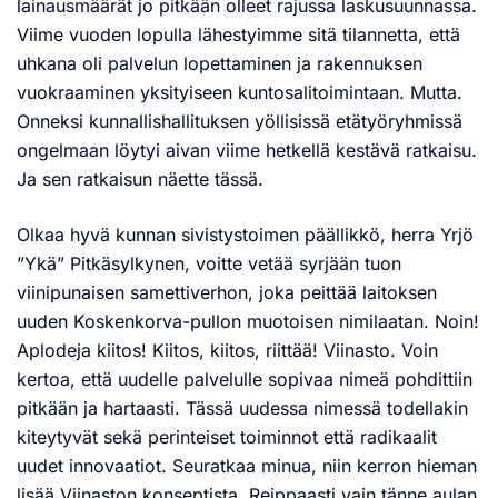
lainausmäärät jo pitkään olleet rajussa laskusuunnassa.
Viime vuoden lopulla lähestyimme sitä tilannetta, että
uhkana oli palvelun lopettaminen ja rakennuksen
vuokraaminen yksityiseen kuntosalitoimintaan. Mutta.
Onneksi kunnallishallituksen yöllisissä etätyöryhmissä
ongelmaan löytyi aivan viime hetkellä kestävä ratkaisu.
Ja sen ratkaisun näette tässä.
Olkaa hyvä kunnan sivistystoimen päällikkö, herra Yrjö
”Ykä” Pitkäsylkynen, voitte vetää syrjään tuon
viinipunaisen samettiverhon, joka peittää laitoksen
uuden Koskenkorva-pullon muotoisen nimilaatan. Noin!
Aplodeja kiitos! Kiitos, kiitos, riittää! Viinasto. Voin
kertoa, että uudelle palvelulle sopivaa nimeä pohdittiin
pitkään ja hartaasti. Tässä uudessa nimessä todellakin
kiteytyvät sekä perinteiset toiminnot että radikaalit
uudet innovaatiot. Seuratkaa minua, niin kerron hieman
lisää Viinaston konseptista. Reippaasti vain tänne aulan