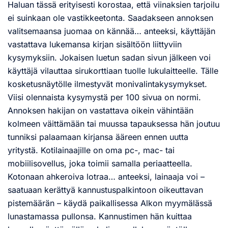
Haluan tässä erityisesti korostaa, että viinaksien tarjoilu
ei suinkaan ole vastikkeetonta. Saadakseen annoksen
valitsemaansa juomaa on kännää… anteeksi, käyttäjän
vastattava lukemansa kirjan sisältöön liittyviin
kysymyksiin. Jokaisen luetun sadan sivun jälkeen voi
käyttäjä vilauttaa sirukorttiaan tuolle lukulaitteelle. Tälle
kosketusnäytölle ilmestyvät monivalintakysymykset.
Viisi olennaista kysymystä per 100 sivua on normi.
Annoksen hakijan on vastattava oikein vähintään
kolmeen väittämään tai muussa tapauksessa hän joutuu
tunniksi palaamaan kirjansa ääreen ennen uutta
yritystä. Kotilainaajille on oma pc-, mac- tai
mobiilisovellus, joka toimii samalla periaatteella.
Kotonaan ahkeroiva lotraa… anteeksi, lainaaja voi –
saatuaan kerättyä kannustuspalkintoon oikeuttavan
pistemäärän – käydä paikallisessa Alkon myymälässä
lunastamassa pullonsa. Kannustimen hän kuittaa