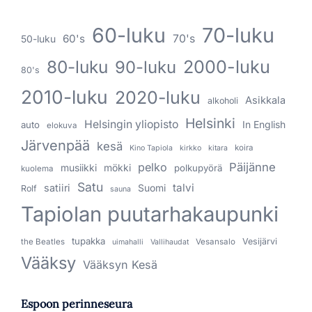
60-luku
70-luku
60's
70's
50-luku
80-luku
2000-luku
90-luku
80's
2010-luku
2020-luku
Asikkala
alkoholi
Helsinki
Helsingin yliopisto
In English
auto
elokuva
Järvenpää
kesä
koira
Kino Tapiola
kirkko
kitara
pelko
Päijänne
musiikki
mökki
polkupyörä
kuolema
Satu
talvi
satiiri
Suomi
Rolf
sauna
Tapiolan puutarhakaupunki
tupakka
Vesijärvi
the Beatles
Vesansalo
uimahalli
Vallihaudat
Vääksy
Vääksyn Kesä
Espoon perinneseura