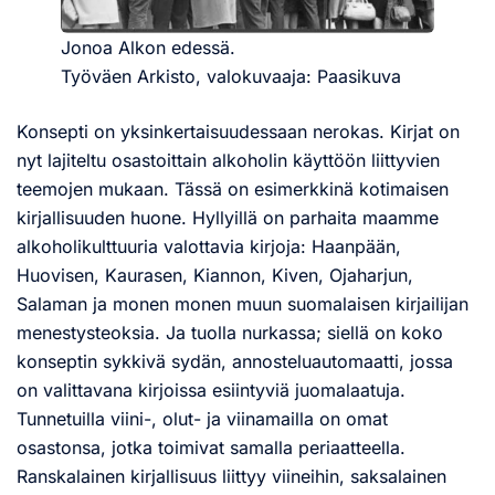
Jonoa Alkon edessä.
Työväen Arkisto, valokuvaaja: Paasikuva
Konsepti on yksinkertaisuudessaan nerokas. Kirjat on
nyt lajiteltu osastoittain alkoholin käyttöön liittyvien
teemojen mukaan. Tässä on esimerkkinä kotimaisen
kirjallisuuden huone. Hyllyillä on parhaita maamme
alkoholikulttuuria valottavia kirjoja: Haanpään,
Huovisen, Kaurasen, Kiannon, Kiven, Ojaharjun,
Salaman ja monen monen muun suomalaisen kirjailijan
menestysteoksia. Ja tuolla nurkassa; siellä on koko
konseptin sykkivä sydän, annosteluautomaatti, jossa
on valittavana kirjoissa esiintyviä juomalaatuja.
Tunnetuilla viini-, olut- ja viinamailla on omat
osastonsa, jotka toimivat samalla periaatteella.
Ranskalainen kirjallisuus liittyy viineihin, saksalainen