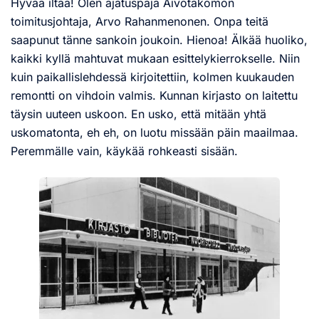
Hyvää iltaa! Olen ajatuspaja Aivotakomon
toimitusjohtaja, Arvo Rahanmenonen. Onpa teitä
saapunut tänne sankoin joukoin. Hienoa! Älkää huoliko,
kaikki kyllä mahtuvat mukaan esittelykierrokselle. Niin
kuin paikallislehdessä kirjoitettiin, kolmen kuukauden
remontti on vihdoin valmis. Kunnan kirjasto on laitettu
täysin uuteen uskoon. En usko, että mitään yhtä
uskomatonta, eh eh, on luotu missään päin maailmaa.
Peremmälle vain, käykää rohkeasti sisään.