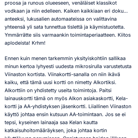
proosa ja runous olueeseen, venäläiset klassikot
vodkaan ja niin edelleen. Kaiken kaikkiaan eri doku…
anteeksi, lukusalien automaateissa on valittavina
yhteensä yli sata tunnettua tislettä ja käymistuotetta.
Ymmärrätte siis varmaankin toimintaperiaatteen. Kiitos
aplodeista! Krhm!
Ennen kuin menen tarkemmin yksityiskohtiin sallikaa
minun kertoa lyhyesti uudesta mikrosirulla varustetusta
Viinaston kortista. Viinakortti-sanalla on niin ikävä
kaiku, että tämä uusi kortti on nimetty Alkortiksi.
Alkorttiin on yhdistetty useita toimintoja. Paitsi
lainauskortti tämä on myös Alkon asiakaskortti, Kela-
kortti ja AA-yhdistyksen jäsenkortti. Liiallinen Viinaston
käyttö johtaa ensin kutsuun AA-toimintaan. Jos se ei
tepsi, kyseinen lainaaja saa Kelan kautta
katkaisuhoitomääräyksen, joka johtaa kortin