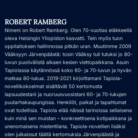
ROBERT RAMBERG
Nimeni on Robert Ramberg. Olen 70-vuotias eläkkeellä
oleva Helsingin Yliopiston kasvatti. Tein myös tuon
oppilaitoksen hallinnossa pitkän uran. Muutimme 2009
Vääksyyn Järvenpäästä: tosin Vääksy tuli tutuksi jo 80-
luvun puolivälistä alkaen kesien viettopaikkana. Asuin
Tapiolassa käytännössä koko 60- ja 70-luvun ja hyvän
matkaa 80-lukua. 2019-2021 kirjoittamani Tapiola-
novellikokoelmat sisältävät 50 kertomusta
lapsuudestani ja nuoruusvuosistani 60- ja 70-lukujen
puutarhakaupungissa. Henkilöt, paikat ja tapahtumat
ovat todellisia. Tapiola elää näissä tarinoissa sellaisena
kuin minä sen muistan – konkreettisena kotipaikkana ja
unenomaisena mielentilana. Tapiola-novellien lisäksi
olen julkaissut täällä kertomuksia Järvenpäästä ja