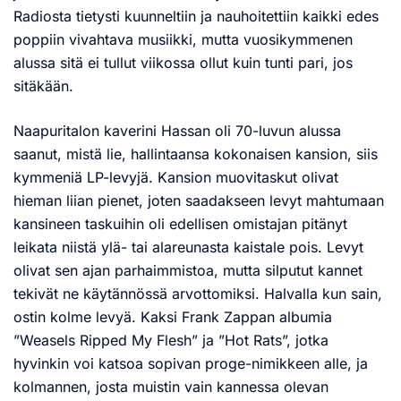
Radiosta tietysti kuunneltiin ja nauhoitettiin kaikki edes
poppiin vivahtava musiikki, mutta vuosikymmenen
alussa sitä ei tullut viikossa ollut kuin tunti pari, jos
sitäkään.
Naapuritalon kaverini Hassan oli 70-luvun alussa
saanut, mistä lie, hallintaansa kokonaisen kansion, siis
kymmeniä LP-levyjä. Kansion muovitaskut olivat
hieman liian pienet, joten saadakseen levyt mahtumaan
kansineen taskuihin oli edellisen omistajan pitänyt
leikata niistä ylä- tai alareunasta kaistale pois. Levyt
olivat sen ajan parhaimmistoa, mutta silputut kannet
tekivät ne käytännössä arvottomiksi. Halvalla kun sain,
ostin kolme levyä. Kaksi Frank Zappan albumia
”Weasels Ripped My Flesh” ja ”Hot Rats”, jotka
hyvinkin voi katsoa sopivan proge-nimikkeen alle, ja
kolmannen, josta muistin vain kannessa olevan