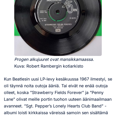
Progen alkujuuret
ovat mansikkamaassa
.
Kuva: Robert Rambergin kotiarkisto
Kun Beatlesin uusi LP-levy kesäkuussa 1967 ilmestyi, se
oli täynnä noita outoja ääniä. Tai eivät ne enää outoja
olleet, koska ”Strawberry Fields Forever” ja ”Penny
Lane” olivat meille portin tuohon uuteen äänimaailmaan
avanneet. ”Sgt. Pepper’s Lonely Hearts Club Band” -
albumi loisti kirkkaissa väreissä samoin sen sisältämä