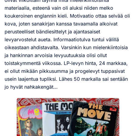
materiaalia, esteenä vain oli aluksi niiden melko
koukeroinen englannin kieli. Motivaatio ottaa selvää oli
kova, joten sanakirjan kanssa tavaamalla alkoivat
perusteelliset bändiesittelyt ja ajantasaiset
levyarvostelut aueta. Informaatiotulva tuntui välillä
oikeastaan ahdistavalta. Varsinkin kun mielenkiintoisia
ja hankinnan arvoisia levyuutuuksia olisi ollut
toistakymmentä viikossa. LP-levyn hinta, 24 markkaa,
ei ollut mikään pikkusumma ja progelevyt tuppasivat
usein laajentua tupliksi. Lähes 50 markalla sai sentään
jo hyvät nahkakengät…