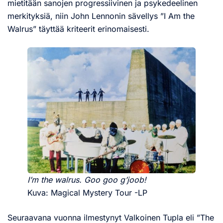
mietitään sanojen progressiivinen ja psykedeelinen
merkityksiä, niin John Lennonin sävellys ”I Am the
Walrus” täyttää kriteerit erinomaisesti.
I’m the walrus. Goo goo g’joob!
Kuva: Magical Mystery Tour -LP
Seuraavana vuonna ilmestynyt Valkoinen Tupla eli ”The