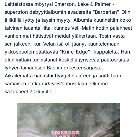
Laitteistossa möyrysi Emerson, Lake & Palmer -
supertrion debyyttialbumin avausraita ”Barbarian”. Olin
ällikällä lyöty ja täysin myyty. Albumia kuunneltiin koko
talvinen lauantai-ilta, kunnes Veli-Matin kotiin palanneet
vanhemmat hätistivät meidät yläkertaan. Tosin vasta
sen jälkeen, kun Velan isä oli jäänyt kuuntelemaan
ykköspuolen päättävää ”Knife-Edge” -kappaletta. Hän
oli nimittäin tunnistanut keskellä jyrisevää päätösraitaa
lyhyen lainauksen Bachin orkesterisarjasta.
Aikailematta hän istui flyygelin ääreen ja soitti tuon
samaisen pätkän
klassista
musiikkia. Olimme
saapuneet 70-luvulle…