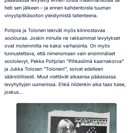
heti sen jälkeen – ja ennen kahdentoista tuuman
vinyylipitkäsoiton yleistymistä tallenteena.
Pohjola ja Tolonen tekivät myös kiinnostavaa
soolouraa
. Joskin minulle ne rakkaimmat levytykset
ovat molemmilta ne kaksi varhaisinta. On myös
tunnustettava, että nimenomaan vain ensimmäiset
soololevyt, Pekka Pohjolan ”Pihkasilmä kaarnakorva”
ja Jukka Tolosen ”Tolonen!”, soivat edelleen
säännöllisesti. Muut viettävät aikaansa pääasiassa
levyhyllyjen uumenissa. Ehkä niidenkin aika taas tulee,
joskus…