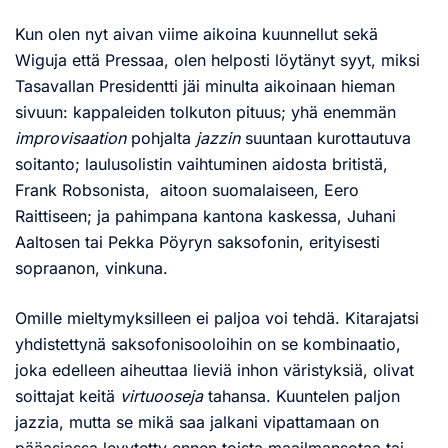
Kun olen nyt aivan viime aikoina kuunnellut sekä
Wiguja että Pressaa, olen helposti löytänyt syyt, miksi
Tasavallan Presidentti jäi minulta aikoinaan hieman
sivuun: kappaleiden tolkuton pituus; yhä enemmän
improvisaation
pohjalta
jazzin
suuntaan kurottautuva
soitanto; laulusolistin vaihtuminen aidosta britistä,
Frank Robsonista, aitoon suomalaiseen, Eero
Raittiseen; ja pahimpana kantona kaskessa, Juhani
Aaltosen tai Pekka Pöyryn saksofonin, erityisesti
sopraanon, vinkuna.
Omille mieltymyksilleen ei paljoa voi tehdä. Kitarajatsi
yhdistettynä saksofonisooloihin on se kombinaatio,
joka edelleen aiheuttaa lieviä inhon väristyksiä, olivat
soittajat keitä
virtuooseja
tahansa. Kuuntelen paljon
jazzia, mutta se mikä saa jalkani vipattamaan on
pääasiassa levytetty ennen toista maailmansotaa tai