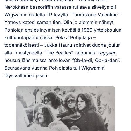
Nerokkaan bassoriffin varassa rullaava sävellys oli
Wigwamin uudelta LP-levyltä ”Tombstone Valentine”.
Yrmeys katosi saman tien. Olin jo aiemmin nähnyt
Pohjolan ensiesiintymisen keväällä 1969 yhteiskoulun
kulttuuritapahtumassa. Pekka Pohjola ja –
todennäköisesti – Jukka Hauru soittivat duona joulun
alla ilmestyneeltä ”The Beatles” -albumilta
reggaen
nousua länsimaissa enteilevän ”Ob-la-di, Ob-la-dan”.
Seuraavana vuonna Pohjolasta tuli Wigwamin
täysivaltainen jäsen.