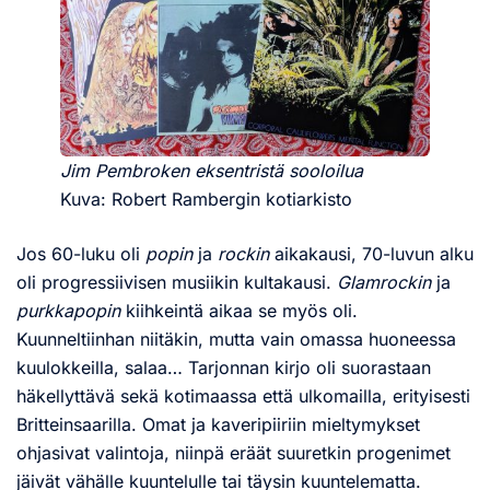
Jim Pembroken eksentristä sooloilua
Kuva: Robert Rambergin kotiarkisto
Jos 60-luku oli
popin
ja
rockin
aikakausi, 70-luvun alku
oli progressiivisen musiikin kultakausi.
Glamrockin
ja
purkkapopin
kiihkeintä aikaa se myös oli.
Kuunneltiinhan niitäkin, mutta vain omassa huoneessa
kuulokkeilla, salaa… Tarjonnan kirjo oli suorastaan
häkellyttävä sekä kotimaassa että ulkomailla, erityisesti
Britteinsaarilla. Omat ja kaveripiiriin mieltymykset
ohjasivat valintoja, niinpä eräät suuretkin progenimet
jäivät vähälle kuuntelulle tai täysin kuuntelematta.