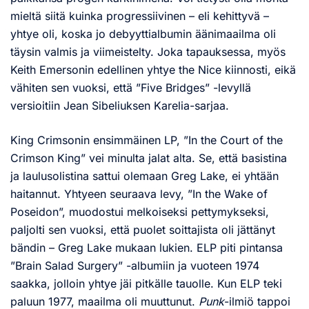
mieltä siitä kuinka progressiivinen – eli kehittyvä –
yhtye oli, koska jo debyyttialbumin äänimaailma oli
täysin valmis ja viimeistelty. Joka tapauksessa, myös
Keith Emersonin edellinen yhtye the Nice kiinnosti, eikä
vähiten sen vuoksi, että ”Five Bridges” -levyllä
versioitiin Jean Sibeliuksen Karelia-sarjaa.
King Crimsonin ensimmäinen LP, ”In the Court of the
Crimson King” vei minulta jalat alta. Se, että basistina
ja laulusolistina sattui olemaan Greg Lake, ei yhtään
haitannut. Yhtyeen seuraava levy, ”In the Wake of
Poseidon”, muodostui melkoiseksi pettymykseksi,
paljolti sen vuoksi, että puolet soittajista oli jättänyt
bändin – Greg Lake mukaan lukien. ELP piti pintansa
”Brain Salad Surgery” -albumiin ja vuoteen 1974
saakka, jolloin yhtye jäi pitkälle tauolle. Kun ELP teki
paluun 1977, maailma oli muuttunut.
Punk
-ilmiö tappoi