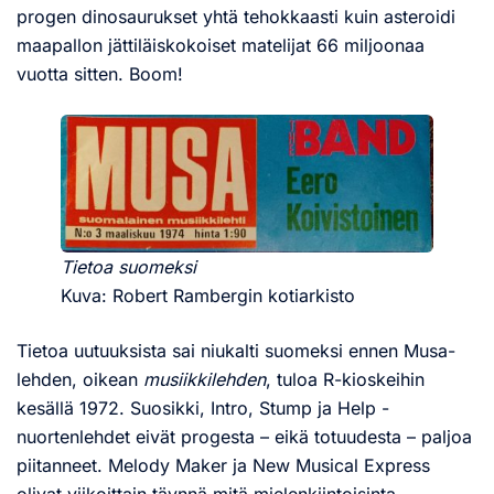
progen dinosaurukset yhtä tehokkaasti kuin asteroidi
maapallon jättiläiskokoiset matelijat 66 miljoonaa
vuotta sitten. Boom!
Tietoa suomeksi
Kuva: Robert Rambergin kotiarkisto
Tietoa uutuuksista sai niukalti suomeksi ennen Musa-
lehden, oikean
musiikkilehden
, tuloa R-kioskeihin
kesällä 1972. Suosikki, Intro, Stump ja Help -
nuortenlehdet eivät progesta – eikä totuudesta – paljoa
piitanneet. Melody Maker ja New Musical Express
olivat viikoittain täynnä mitä mielenkiintoisinta