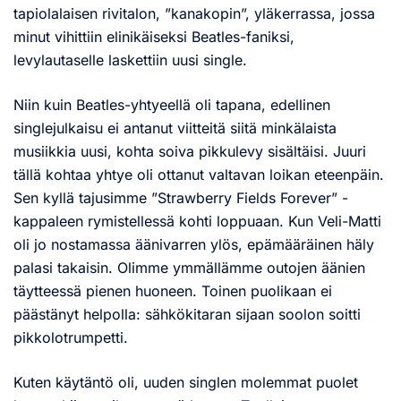
tapiolalaisen rivitalon, ”kanakopin”, yläkerrassa, jossa
minut vihittiin elinikäiseksi Beatles-faniksi,
levylautaselle laskettiin uusi single.
Niin kuin Beatles-yhtyeellä oli tapana, edellinen
singlejulkaisu ei antanut viitteitä siitä minkälaista
musiikkia uusi, kohta soiva pikkulevy sisältäisi. Juuri
tällä kohtaa yhtye oli ottanut valtavan loikan eteenpäin.
Sen kyllä tajusimme ”Strawberry Fields Forever” -
kappaleen rymistellessä kohti loppuaan. Kun Veli-Matti
oli jo nostamassa äänivarren ylös, epämääräinen häly
palasi takaisin. Olimme ymmällämme outojen äänien
täytteessä pienen huoneen. Toinen puolikaan ei
päästänyt helpolla: sähkökitaran sijaan soolon soitti
pikkolotrumpetti.
Kuten käytäntö oli, uuden singlen molemmat puolet