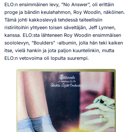
ELO:n ensimmäinen levy, ”No Answer”, oli erittäin
proge ja bändin keulahahmon, Roy Woodin, näköinen.
Tämä johti kakkoslevyä tehdessä taiteellisiin
ristiriitoihin yhtyeen toisen säveltäjän, Jeff Lynnen,
kanssa. ELO:sta lähteneen Roy Woodin ensimmäisen
soololevyn, ”Boulders” -albumin, jolla hän teki kaiken
itse, vielä hankin ja jota paljon kuuntelinkin, mutta
ELO:n vetovoima oli lopulta suurempi.