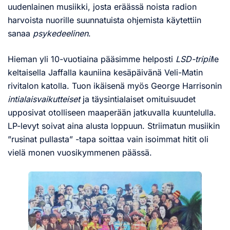
uudenlainen musiikki, josta eräässä noista radion
harvoista nuorille suunnatuista ohjemista käytettiin
sanaa
psykedeelinen
.
Hieman yli 10-vuotiaina pääsimme helposti
LSD-tripil
le
keltaisella Jaffalla kauniina kesäpäivänä Veli-Matin
rivitalon katolla. Tuon ikäisenä myös George Harrisonin
intialaisvaikutteiset
ja täysintialaiset omituisuudet
upposivat otolliseen maaperään jatkuvalla kuuntelulla.
LP-levyt soivat aina alusta loppuun. Striimatun musiikin
”rusinat pullasta” -tapa soittaa vain isoimmat hitit oli
vielä monen vuosikymmenen päässä.