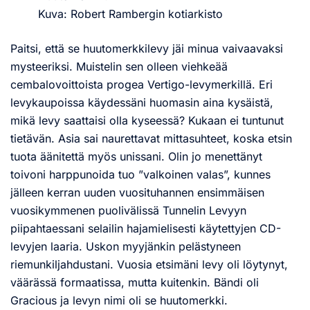
Kuva: Robert Rambergin kotiarkisto
Paitsi, että se huutomerkkilevy jäi minua vaivaavaksi
mysteeriksi. Muistelin sen olleen viehkeää
cembalovoittoista progea Vertigo-levymerkillä. Eri
levykaupoissa käydessäni huomasin aina kysäistä,
mikä levy saattaisi olla kyseessä? Kukaan ei tuntunut
tietävän. Asia sai naurettavat mittasuhteet, koska etsin
tuota äänitettä myös unissani. Olin jo menettänyt
toivoni harppunoida tuo ”valkoinen valas”, kunnes
jälleen kerran uuden vuosituhannen ensimmäisen
vuosikymmenen puolivälissä Tunnelin Levyyn
piipahtaessani selailin hajamielisesti käytettyjen CD-
levyjen laaria. Uskon myyjänkin pelästyneen
riemunkiljahdustani. Vuosia etsimäni levy oli löytynyt,
väärässä formaatissa, mutta kuitenkin. Bändi oli
Gracious ja levyn nimi oli se huutomerkki.