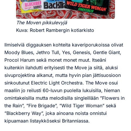
The Moven pikkulevyjä
Kuva: Robert Rambergin kotiarkisto
Ilmiselviä diggauksen kohteita kaveriporukoissa olivat
Moody Blues, Jethro Tull, Yes, Genesis, Gentle Giant,
Procol Harum sekä monet monet muut. Itseäni
kuitenkin ilahdutti erityisesti the Move ja siitä, aluksi
sivuprojektina alkanut, mutta hyvin pian jättisuosioon
sinkoutunut Electric Light Orchestra. The Move osui
maaliin jo reilusti 60-luvun puolella lukuisilla, hieman
omintakeisilla mutta melodisilla singleillään ”Flowers in
the Rain”, ”Fire Brigade”, ”Wild Tiger Woman” sekä
”Blackberry Way”, joka ainoana noista onnistui
kipuamaan listaykköseksi Britanniassa.