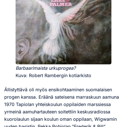
Barbaarimaista urkuprogea?
Kuva: Robert Rambergin kotiarkisto
Ällistyttävä oli myös ensikohtaaminen suomalaisen
progen kanssa. Eräänä sateisena marraskuun aamuna
1970 Tapiolan yhteiskoulun oppilaiden marssiessa
yrmeinä aamuhartauteen soitettiin keskusradiossa
kuorolaulun sijaan koulun oman oppilaan, Wigwamin
uuden basistin, Pekka Pohjolan ”Frederik & Bill”.