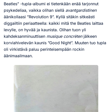
Beatles” -tupla-albumi ei tietenkään enää tarjonnut
psykedeliaa, vaikka olihan siellä
avantgardistinen
äänikollaasi ”Revolution 9”. Kyllä sitäkin sitkeästi
diggailtiin periaatteella: kaikki mitä the Beatles laittaa
levylle, on hyvää ja kaunista. Olihan tuon yli
kahdeksanminuuttisen
musique concrèten
jälkeen
korviahivelevän kaunis ”Good Night”. Muuten tuo tupla
oli virkistävä paluu perinteisempään rockin
äänimaailmaan.