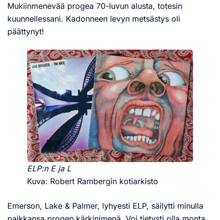
Mukiinmenevää progea 70-luvun alusta, totesin
kuunnellessani. Kadonneen levyn metsästys oli
päättynyt!
ELP:n E ja L
Kuva: Robert Rambergin kotiarkisto
Emerson, Lake & Palmer, lyhyesti ELP, säilytti minulla
paikkansa progen kärkinimenä. Voi tietysti olla monta