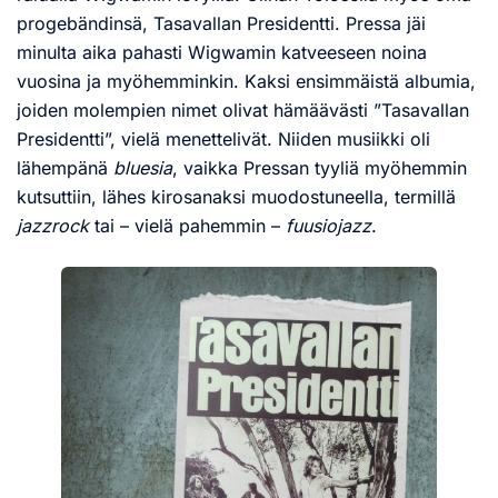
progebändinsä, Tasavallan Presidentti. Pressa jäi
minulta aika pahasti Wigwamin katveeseen noina
vuosina ja myöhemminkin. Kaksi ensimmäistä albumia,
joiden molempien nimet olivat hämäävästi ”Tasavallan
Presidentti”, vielä menettelivät. Niiden musiikki oli
lähempänä
bluesia
, vaikka Pressan tyyliä myöhemmin
kutsuttiin, lähes kirosanaksi muodostuneella, termillä
jazzrock
tai – vielä pahemmin –
fuusiojazz
.