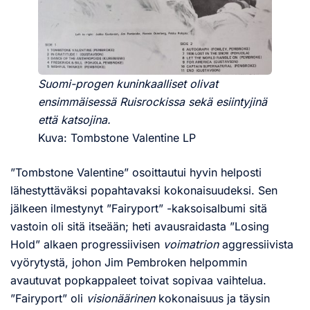
Suomi-progen kuninkaalliset olivat
ensimmäisessä Ruisrockissa sekä esiintyjinä
että katsojina.
Kuva: Tombstone Valentine LP
”Tombstone Valentine” osoittautui hyvin helposti
lähestyttäväksi popahtavaksi kokonaisuudeksi. Sen
jälkeen ilmestynyt ”Fairyport” -kaksoisalbumi sitä
vastoin oli sitä itseään; heti avausraidasta ”Losing
Hold” alkaen progressiivisen
voimatrion
aggressiivista
vyörytystä, johon Jim Pembroken helpommin
avautuvat popkappaleet toivat sopivaa vaihtelua.
”Fairyport” oli
visionäärinen
kokonaisuus ja täysin