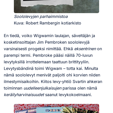
Soololevyjen parhaimmistoa
Kuva: Robert Rambergin kotiarkisto
En tiedä, voiko Wigwamin laulajan, säveltäjän ja
kosketinsoittajan Jim Pembroken soololevyjä
varsinaisesti progeksi nimittää. Ehkä
eksentrinen
on
parempi termi. Pembroke pääsi näillä 70-luvun
levytyksillä irrottelemaan taattuun brittityyliin.
Levytysbändinä toimi Wigwam – totta kai. Minulta
nämä soololevyt menivät paljolti ohi korvien niiden
ilmestymisaikoihin. Kiitos levy-yhtiö Svartin ahkeran
toiminnan
uudelleenjulkaisujen
parissa olen nämä
keräilyharvinaisuudet
saanut levykokoelmaani.