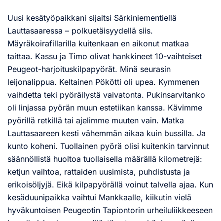
Uusi kesätyöpaikkani sijaitsi Särkiniementiellä
Lauttasaaressa – polkuetäisyydellä siis.
Mäyräkoirafillarilla kuitenkaan en aikonut matkaa
taittaa. Kassu ja Timo olivat hankkineet 10-vaihteiset
Peugeot-harjoituskilpapyörät. Minä seurasin
leijonalippua. Keltainen Pökötti oli upea. Kymmenen
vaihdetta teki pyöräilystä vaivatonta. Pukinsarvitanko
oli linjassa pyörän muun estetiikan kanssa. Kävimme
pyörillä retkillä tai ajelimme muuten vain. Matka
Lauttasaareen kesti vähemmän aikaa kuin bussilla. Ja
kunto koheni. Tuollainen pyörä olisi kuitenkin tarvinnut
säännöllistä huoltoa tuollaisella määrällä kilometrejä:
ketjun vaihtoa, rattaiden uusimista, puhdistusta ja
erikoisöljyjä. Eikä kilpapyörällä voinut talvella ajaa. Kun
kesäduunipaikka vaihtui Mankkaalle, kiikutin vielä
hyväkuntoisen Peugeotin Tapiontorin urheiluliikkeeseen