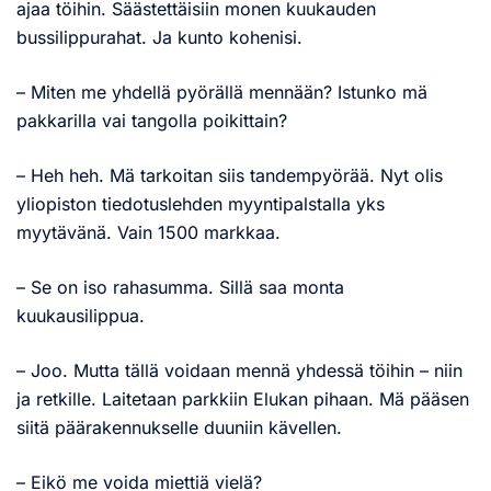
ajaa töihin. Säästettäisiin monen kuukauden
bussilippurahat. Ja kunto kohenisi.
– Miten me yhdellä pyörällä mennään? Istunko mä
pakkarilla vai tangolla poikittain?
– Heh heh. Mä tarkoitan siis tandempyörää. Nyt olis
yliopiston tiedotuslehden myyntipalstalla yks
myytävänä. Vain 1500 markkaa.
– Se on iso rahasumma. Sillä saa monta
kuukausilippua.
– Joo. Mutta tällä voidaan mennä yhdessä töihin – niin
ja retkille. Laitetaan parkkiin Elukan pihaan. Mä pääsen
siitä päärakennukselle duuniin kävellen.
– Eikö me voida miettiä vielä?