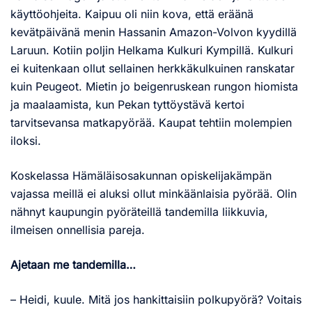
käyttöohjeita. Kaipuu oli niin kova, että eräänä
kevätpäivänä menin Hassanin Amazon-Volvon kyydillä
Laruun. Kotiin poljin Helkama Kulkuri Kympillä. Kulkuri
ei kuitenkaan ollut sellainen herkkäkulkuinen ranskatar
kuin Peugeot. Mietin jo beigenruskean rungon hiomista
ja maalaamista, kun Pekan tyttöystävä kertoi
tarvitsevansa matkapyörää. Kaupat tehtiin molempien
iloksi.
Koskelassa Hämäläisosakunnan opiskelijakämpän
vajassa meillä ei aluksi ollut minkäänlaisia pyörää. Olin
nähnyt kaupungin pyöräteillä tandemilla liikkuvia,
ilmeisen onnellisia pareja.
Ajetaan me tandemilla…
– Heidi, kuule. Mitä jos hankittaisiin polkupyörä? Voitais