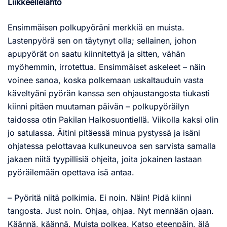
Liikkeellelähtö
Ensimmäisen polkupyöräni merkkiä en muista.
Lastenpyörä sen on täytynyt olla; sellainen, johon
apupyörät on saatu kiinnitettyä ja sitten, vähän
myöhemmin, irrotettua. Ensimmäiset askeleet – näin
voinee sanoa, koska polkemaan uskaltauduin vasta
käveltyäni pyörän kanssa sen ohjaustangosta tiukasti
kiinni pitäen muutaman päivän – polkupyöräilyn
taidossa otin Pakilan Halkosuontiellä. Viikolla kaksi olin
jo satulassa. Äitini pitäessä minua pystyssä ja isäni
ohjatessa pelottavaa kulkuneuvoa sen sarvista samalla
jakaen niitä tyypillisiä ohjeita, joita jokainen lastaan
pyöräilemään opettava isä antaa.
– Pyöritä niitä polkimia. Ei noin. Näin! Pidä kiinni
tangosta. Just noin. Ohjaa, ohjaa. Nyt mennään ojaan.
Käännä, käännä. Muista polkea. Katso eteenpäin, älä