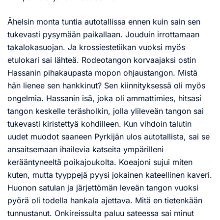
Ähelsin monta tuntia autotallissa ennen kuin sain sen
tukevasti pysymään paikallaan. Jouduin irrottamaan
takalokasuojan. Ja krossiestetiikan vuoksi myös
etulokari sai lähteä. Rodeotangon korvaajaksi ostin
Hassanin pihakaupasta mopon ohjaustangon. Mistä
hän lienee sen hankkinut? Sen kiinnityksessä oli myös
ongelmia. Hassanin isä, joka oli ammattimies, hitsasi
tangon keskelle teräsholkin, jolla ylileveän tangon sai
tukevasti kiristettyä kohdilleen. Kun vihdoin talutin
uudet muodot saaneen Pyrkijän ulos autotallista, sai se
ansaitsemaan ihailevia katseita ympärilleni
kerääntyneeltä poikajoukolta. Koeajoni sujui miten
kuten, mutta tyyppejä pyysi jokainen kateellinen kaveri.
Huonon satulan ja järjettömän leveän tangon vuoksi
pyörä oli todella hankala ajettava. Mitä en tietenkään
tunnustanut. Onkireissulta paluu sateessa sai minut