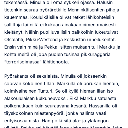
tekemässä. Minulla oli oma sykkeli ojassa. Halusin
tietenkin seuraa pyöräretkille Menninkäisentien pihoja
kauemmas. Kouluikäisille olivat retket lähikohteisiin
sallittuja tai niitä ei kukaan ainakaan nimenomaisesti
kieltänyt. Näihin puoliluvallisiin paikkoihin lukeutuivat
Otsolahti, Pikku-Westend ja keskustan urheilukentät.
Ensin vain minä ja Pekka, sitten mukaan tuli Markku ja
kohta meitä oli jopa puolen tusinaa pikkuraggaria
”terrorisoimassa” lähitienoota.
Pyöräkanta oli sekalaista. Minulla oli jokseenkin
sopivan kokoinen fillari. Markulla oli porukan hienoin,
kolmivaiheinen Tunturi. Se oli kyllä hieman liian iso
alakoululaisen kulkuneuvoksi. Eikä Markku satulasta
polkenutkaan kuin seuraavana kesänä. Hassanilla oli
täyskokoinen miestenpyörä, jonka hallinta vaati
erityisosaamista. Hän polki sitä ala- ja ylätangon