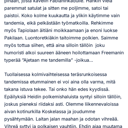
pihaan, josta kävelin Fabianinkadulle. Hankin vielä
paremmat satulat ja sitten me poljimme, satoi tai
paistoi. Koko kolme kuukautta ja ylikin käytimme vain
tandemia, eikä pelkästään työmatkoilla. Rehkimme
myös Tapiolaan äitiäni moikkaamaan ja enoni luokse
Pakilaan. Luontoretkiäkin taitoimme polkien. Saimme
myös tottua siihen, että aina silloin tällöin joku
humoristi alkoi suureen ääneen hoilottamaan Freemanin
typerää ”Ajetaan me tandemilla” -joikua…
Tuollaisessa kolmivaihteisessa teräsrunkoisessa
tandemissa etummainen ei voi aina olla varma, mitä
takana istuva tekee. Tai onko hän edes kyydissä.
Epäilyksiä Heidin polkemishaluista syntyi silloin tällöin,
joskus pieneksi riidaksi asti. Olemme liikennevaloissa
aivan kotinurkilla Koskelassa ja joudumme
pysähtymään. Laitan jalan maahan ja odotan vihreää.
Vihreä syttyi ja polkaisen vauhtiin. Ehdin ajaa muutama