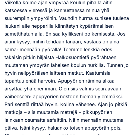
Viikolla kolme ajan ympyrää koulun pihalla äitini
katsoessa vieressä ja kannustaessa minua yhä
suurempiin ympyröihin. Vauhdin hurma suhisee tuulena
leukani alle nepparilla kiinnitetyn kypärämallisen
samettihatun alla. En saa kyllikseni polkemisesta. Jos
äitini kysyy, mihin tehdään tänään, vastaus on aina
sama: mennään pyörällä! Teemme lenkkiä edes
takaisin pitkin hiljaista Halkosuontietä pyörähtäen
muutaman ympyrän läheisen koulun nurkilla. Tunnen jo
hyvin nelipyöräisen laitteen metkut. Kaatumisia
tapahtuu enää harvoin. Apupyörien räminä alkaa
ärsyttää yhä enemmän. Olen siis valmis seuraavaan
vaiheeseen: apupyörien nostoon hieman ylemmäksi.
Pari senttiä riittää hyvin. Kolina vähenee. Ajan jo pitkiä
matkoja – siis muutamia metrejä – pikkupyörien
lainkaan osumatta asfalttiin. Näin mennään muutama
päivä. Isäni kysyy, haluanko toisen apupyörän pois.