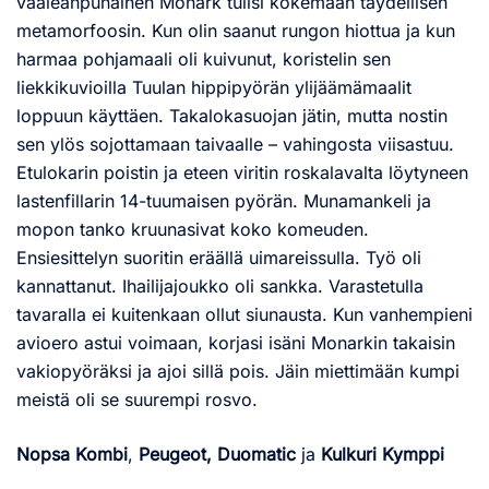
vaaleanpunainen Monark tulisi kokemaan täydellisen
metamorfoosin. Kun olin saanut rungon hiottua ja kun
harmaa pohjamaali oli kuivunut, koristelin sen
liekkikuvioilla Tuulan hippipyörän ylijäämämaalit
loppuun käyttäen. Takalokasuojan jätin, mutta nostin
sen ylös sojottamaan taivaalle – vahingosta viisastuu.
Etulokarin poistin ja eteen viritin roskalavalta löytyneen
lastenfillarin 14-tuumaisen pyörän. Munamankeli ja
mopon tanko kruunasivat koko komeuden.
Ensiesittelyn suoritin eräällä uimareissulla. Työ oli
kannattanut. Ihailijajoukko oli sankka. Varastetulla
tavaralla ei kuitenkaan ollut siunausta. Kun vanhempieni
avioero astui voimaan, korjasi isäni Monarkin takaisin
vakiopyöräksi ja ajoi sillä pois. Jäin miettimään kumpi
meistä oli se suurempi rosvo.
Nopsa Kombi
,
Peugeot, Duomatic
ja
Kulkuri Kymppi