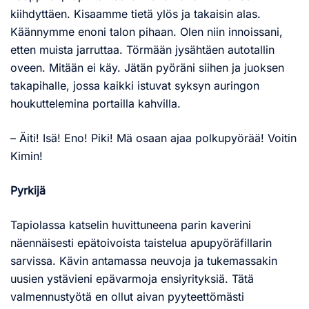
kiihdyttäen. Kisaamme tietä ylös ja takaisin alas.
Käännymme enoni talon pihaan. Olen niin innoissani,
etten muista jarruttaa. Törmään jysähtäen autotallin
oveen. Mitään ei käy. Jätän pyöräni siihen ja juoksen
takapihalle, jossa kaikki istuvat syksyn auringon
houkuttelemina portailla kahvilla.
– Äiti! Isä! Eno! Piki! Mä osaan ajaa polkupyörää! Voitin
Kimin!
Pyrkijä
Tapiolassa katselin huvittuneena parin kaverini
näennäisesti epätoivoista taistelua apupyöräfillarin
sarvissa. Kävin antamassa neuvoja ja tukemassakin
uusien ystävieni epävarmoja ensiyrityksiä. Tätä
valmennustyötä en ollut aivan pyyteettömästi