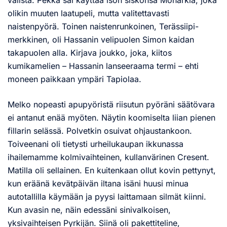
välistä. Pekka sai käyttää ison siskonsa Monarkia, joka
olikin muuten laatupeli, mutta valitettavasti
naistenpyörä. Toinen naistenrunkoinen, Terässiipi-
merkkinen, oli Hassanin velipuolen Simon kaidan
takapuolen alla. Kirjava joukko, joka, kiitos
kumikamelien – Hassanin lanseeraama termi – ehti
moneen paikkaan ympäri Tapiolaa.
Melko nopeasti apupyöristä riisutun pyöräni säätövara
ei antanut enää myöten. Näytin koomiselta liian pienen
fillarin selässä. Polvetkin osuivat ohjaustankoon.
Toiveenani oli tietysti urheilukaupan ikkunassa
ihailemamme kolmivaihteinen, kullanvärinen Cresent.
Matilla oli sellainen. En kuitenkaan ollut kovin pettynyt,
kun eräänä kevätpäivän iltana isäni huusi minua
autotallilla käymään ja pyysi laittamaan silmät kiinni.
Kun avasin ne, näin edessäni sinivalkoisen,
yksivaihteisen Pyrkijän. Siinä oli pakettiteline,