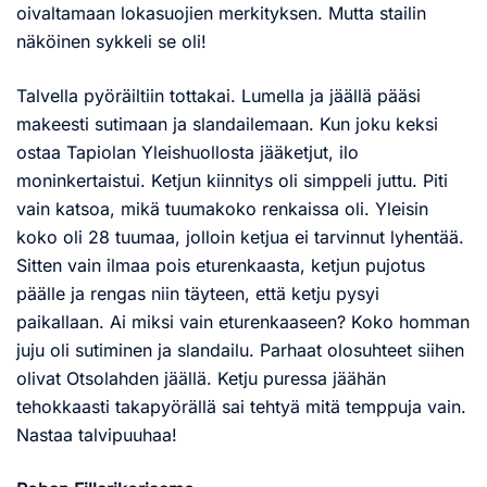
oivaltamaan lokasuojien merkityksen. Mutta stailin
näköinen sykkeli se oli!
Talvella pyöräiltiin tottakai. Lumella ja jäällä pääsi
makeesti sutimaan ja slandailemaan. Kun joku keksi
ostaa Tapiolan Yleishuollosta jääketjut, ilo
moninkertaistui. Ketjun kiinnitys oli simppeli juttu. Piti
vain katsoa, mikä tuumakoko renkaissa oli. Yleisin
koko oli 28 tuumaa, jolloin ketjua ei tarvinnut lyhentää.
Sitten vain ilmaa pois eturenkaasta, ketjun pujotus
päälle ja rengas niin täyteen, että ketju pysyi
paikallaan. Ai miksi vain eturenkaaseen? Koko homman
juju oli sutiminen ja slandailu. Parhaat olosuhteet siihen
olivat Otsolahden jäällä. Ketju puressa jäähän
tehokkaasti takapyörällä sai tehtyä mitä temppuja vain.
Nastaa talvipuuhaa!