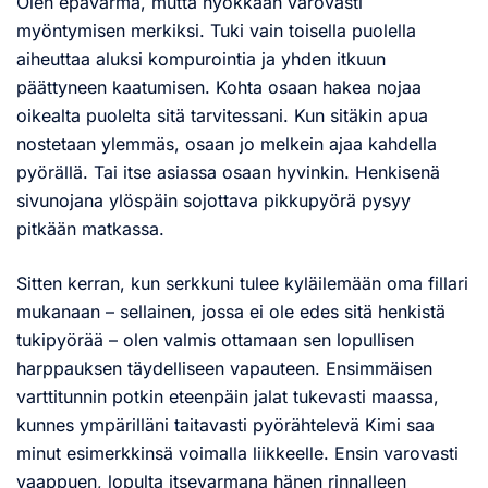
Olen epävarma, mutta nyökkään varovasti
myöntymisen merkiksi. Tuki vain toisella puolella
aiheuttaa aluksi kompurointia ja yhden itkuun
päättyneen kaatumisen. Kohta osaan hakea nojaa
oikealta puolelta sitä tarvitessani. Kun sitäkin apua
nostetaan ylemmäs, osaan jo melkein ajaa kahdella
pyörällä. Tai itse asiassa osaan hyvinkin. Henkisenä
sivunojana ylöspäin sojottava pikkupyörä pysyy
pitkään matkassa.
Sitten kerran, kun serkkuni tulee kyläilemään oma fillari
mukanaan – sellainen, jossa ei ole edes sitä henkistä
tukipyörää – olen valmis ottamaan sen lopullisen
harppauksen täydelliseen vapauteen. Ensimmäisen
varttitunnin potkin eteenpäin jalat tukevasti maassa,
kunnes ympärilläni taitavasti pyörähtelevä Kimi saa
minut esimerkkinsä voimalla liikkeelle. Ensin varovasti
vaappuen, lopulta itsevarmana hänen rinnalleen