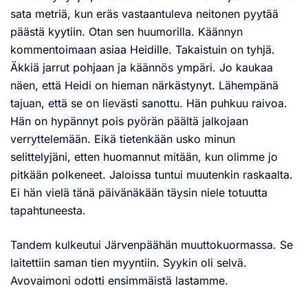
sata metriä, kun eräs vastaantuleva neitonen pyytää
päästä kyytiin. Otan sen huumorilla. Käännyn
kommentoimaan asiaa Heidille. Takaistuin on tyhjä.
Äkkiä jarrut pohjaan ja käännös ympäri. Jo kaukaa
näen, että Heidi on hieman närkästynyt. Lähempänä
tajuan, että se on lievästi sanottu. Hän puhkuu raivoa.
Hän on hypännyt pois pyörän päältä jalkojaan
verryttelemään. Eikä tietenkään usko minun
selittelyjäni, etten huomannut mitään, kun olimme jo
pitkään polkeneet. Jaloissa tuntui muutenkin raskaalta.
Ei hän vielä tänä päivänäkään täysin niele totuutta
tapahtuneesta.
Tandem kulkeutui Järvenpäähän muuttokuormassa. Se
laitettiin saman tien myyntiin. Syykin oli selvä.
Avovaimoni odotti ensimmäistä lastamme.