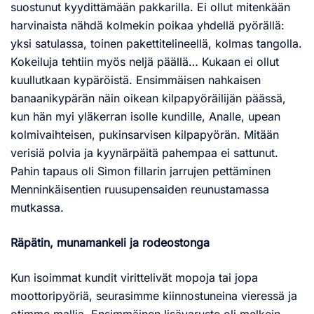
suostunut kyydittämään pakkarilla. Ei ollut mitenkään
harvinaista nähdä kolmekin poikaa yhdellä pyörällä:
yksi satulassa, toinen pakettitelineellä, kolmas tangolla.
Kokeiluja tehtiin myös neljä päällä… Kukaan ei ollut
kuullutkaan kypäröistä. Ensimmäisen nahkaisen
banaanikypärän näin oikean kilpapyöräilijän päässä,
kun hän myi yläkerran isolle kundille, Analle, upean
kolmivaihteisen, pukinsarvisen kilpapyörän. Mitään
verisiä polvia ja kyynärpäitä pahempaa ei sattunut.
Pahin tapaus oli Simon fillarin jarrujen pettäminen
Menninkäisentien ruusupensaiden reunustamassa
mutkassa.
Räpätin, munamankeli ja rodeostonga
Kun isoimmat kundit virittelivät mopoja tai jopa
moottoripyöriä, seurasimme kiinnostuneina vieressä ja