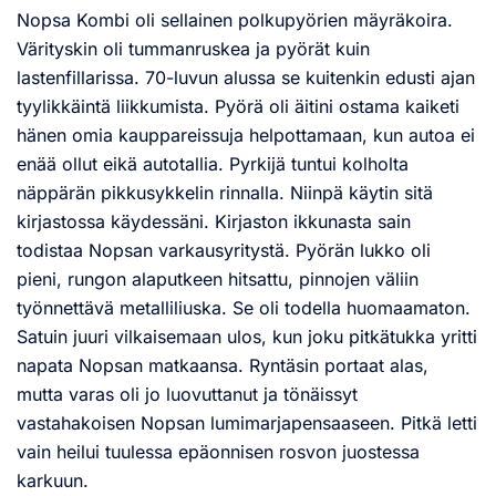
Nopsa Kombi oli sellainen polkupyörien mäyräkoira.
Värityskin oli tummanruskea ja pyörät kuin
lastenfillarissa. 70-luvun alussa se kuitenkin edusti ajan
tyylikkäintä liikkumista. Pyörä oli äitini ostama kaiketi
hänen omia kauppareissuja helpottamaan, kun autoa ei
enää ollut eikä autotallia. Pyrkijä tuntui kolholta
näppärän pikkusykkelin rinnalla. Niinpä käytin sitä
kirjastossa käydessäni. Kirjaston ikkunasta sain
todistaa Nopsan varkausyritystä. Pyörän lukko oli
pieni, rungon alaputkeen hitsattu, pinnojen väliin
työnnettävä metalliliuska. Se oli todella huomaamaton.
Satuin juuri vilkaisemaan ulos, kun joku pitkätukka yritti
napata Nopsan matkaansa. Ryntäsin portaat alas,
mutta varas oli jo luovuttanut ja tönäissyt
vastahakoisen Nopsan lumimarjapensaaseen. Pitkä letti
vain heilui tuulessa epäonnisen rosvon juostessa
karkuun.