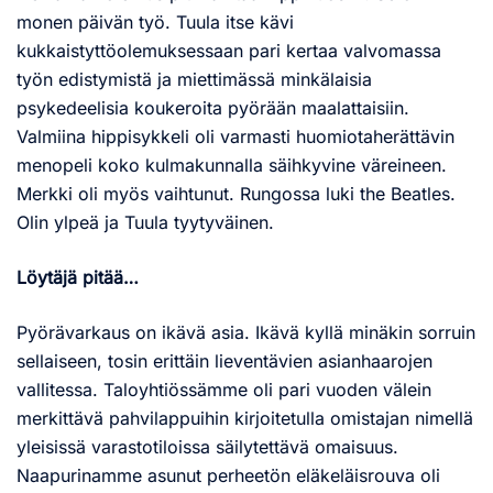
monen päivän työ. Tuula itse kävi
kukkaistyttöolemuksessaan pari kertaa valvomassa
työn edistymistä ja miettimässä minkälaisia
psykedeelisia koukeroita pyörään maalattaisiin.
Valmiina hippisykkeli oli varmasti huomiotaherättävin
menopeli koko kulmakunnalla säihkyvine väreineen.
Merkki oli myös vaihtunut. Rungossa luki the Beatles.
Olin ylpeä ja Tuula tyytyväinen.
Löytäjä pitää…
Pyörävarkaus on ikävä asia. Ikävä kyllä minäkin sorruin
sellaiseen, tosin erittäin lieventävien asianhaarojen
vallitessa. Taloyhtiössämme oli pari vuoden välein
merkittävä pahvilappuihin kirjoitetulla omistajan nimellä
yleisissä varastotiloissa säilytettävä omaisuus.
Naapurinamme asunut perheetön eläkeläisrouva oli