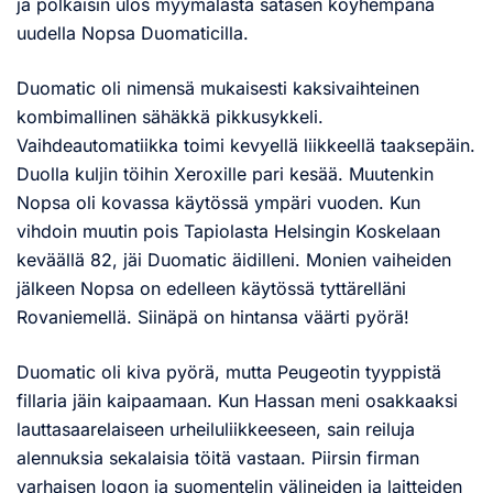
ja polkaisin ulos myymälästä satasen köyhempänä
uudella Nopsa Duomaticilla.
Duomatic oli nimensä mukaisesti kaksivaihteinen
kombimallinen sähäkkä pikkusykkeli.
Vaihdeautomatiikka toimi kevyellä liikkeellä taaksepäin.
Duolla kuljin töihin Xeroxille pari kesää. Muutenkin
Nopsa oli kovassa käytössä ympäri vuoden. Kun
vihdoin muutin pois Tapiolasta Helsingin Koskelaan
keväällä 82, jäi Duomatic äidilleni. Monien vaiheiden
jälkeen Nopsa on edelleen käytössä tyttärelläni
Rovaniemellä. Siinäpä on hintansa väärti pyörä!
Duomatic oli kiva pyörä, mutta Peugeotin tyyppistä
fillaria jäin kaipaamaan. Kun Hassan meni osakkaaksi
lauttasaarelaiseen urheiluliikkeeseen, sain reiluja
alennuksia sekalaisia töitä vastaan. Piirsin firman
varhaisen logon ja suomentelin välineiden ja laitteiden