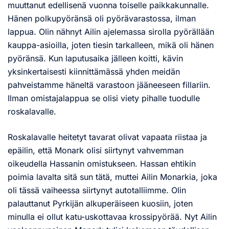
muuttanut edellisenä vuonna toiselle paikkakunnalle.
Hänen polkupyöränsä oli pyörävarastossa, ilman
lappua. Olin nähnyt Ailin ajelemassa sirolla pyörällään
kauppa-asioilla, joten tiesin tarkalleen, mikä oli hänen
pyöränsä. Kun laputusaika jälleen koitti, kävin
yksinkertaisesti kiinnittämässä yhden meidän
pahveistamme häneltä varastoon jääneeseen fillariin.
Ilman omistajalappua se olisi viety pihalle tuodulle
roskalavalle.
Roskalavalle heitetyt tavarat olivat vapaata riistaa ja
epäilin, että Monark olisi siirtynyt vahvemman
oikeudella Hassanin omistukseen. Hassan ehtikin
poimia lavalta sitä sun tätä, muttei Ailin Monarkia, joka
oli tässä vaiheessa siirtynyt autotalliimme. Olin
palauttanut Pyrkijän alkuperäiseen kuosiin, joten
minulla ei ollut katu-uskottavaa krossipyörää. Nyt Ailin