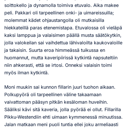
soittokello ja dynamolla toimiva etuvalo. Aika makee
peli. Pakkari oli tarpeellinen onki- ja uimareissuilla;
molemmat kädet ohjaustangolla oli mutkaisilla
hiekkateillä paras etenemistapa. Etuvalossa oli vieläpä
kaksi lamppua ja valaisimen päällä musta säätökytkin,
jolla valokeilan sai vaihdettua lähivaloilta kaukovaloille
ja takaisin. Suurta eroa himmeässä tuikussa en
huomannut, mutta kaveripiirissä kytkintä napsuteltiin
niin ahkerasti, että se irtosi. Onneksi valaisin toimi
myös ilman kytkintä.
Moni muukin sai kunnon fillarin juuri tuohon aikaan.
Polkupyörä oli tarpeellinen väline takaamaan
vaivattoman pääsyn pitkän kesäloman huveihin.
Sääliksi kävi sitä kaveria, jolla pyörää ei ollut. Fillarilla
Pikku-Westendiin ehti uimaan kymmenessä minuutissa.
Jalan matkaan meni puoli tuntia ellei joku armeliaasti