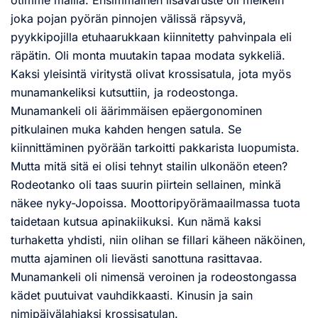
otimme mallia. Ensimmäinen lisävaruste oli melkein
joka pojan pyörän pinnojen välissä räpsyvä,
pyykkipojilla etuhaarukkaan kiinnitetty pahvinpala eli
räpätin. Oli monta muutakin tapaa modata sykkeliä.
Kaksi yleisintä viritystä olivat krossisatula, jota myös
munamankeliksi kutsuttiin, ja rodeostonga.
Munamankeli oli äärimmäisen epäergonominen
pitkulainen muka kahden hengen satula. Se
kiinnittäminen pyörään tarkoitti pakkarista luopumista.
Mutta mitä sitä ei olisi tehnyt stailin ulkonäön eteen?
Rodeotanko oli taas suurin piirtein sellainen, minkä
näkee nyky-Jopoissa. Moottoripyörämaailmassa tuota
taidetaan kutsua apinakiikuksi. Kun nämä kaksi
turhaketta yhdisti, niin olihan se fillari käheen näköinen,
mutta ajaminen oli lievästi sanottuna rasittavaa.
Munamankeli oli nimensä veroinen ja rodeostongassa
kädet puutuivat vauhdikkaasti. Kinusin ja sain
nimipäivälahjaksi krossisatulan.