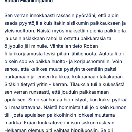
Roban Fillarikorjaamo
Sen verran innokkaasti rassasin pyörääni, että aloin
saada pyyntöjä aikuisiltakin sisäkumin paikkaukseen ja
yleishuoltoon. Näistä myös maksettiin pieniä palkkioita
ja usein asiakkaan rahoilla ostettu paikkarasia tai
öljypullo jäi minulle. Vähitellen tieto Roban
fillarikorjaamosta levisi pitkin lähitienoota. Autotalli oli
oikein sopiva paikka huolto- ja korjaushommiin. Voin
sanoa, että kaikkea muuta pystyin tekemään paitsi
purkamaan ja, ennen kaikkea, kokoamaan takakapan.
Sitäkin tietysti yritin – kerran. Tilauksia tuli alkukesästä
sen verran runsaasti, että jouduin palkkaamaan
apulaisen. Simo sai hoitaa hiomistyöt, kun kaksi pyörää
oli maalattavana. Näistä hommista tuli jo oikein kunnon
tili, josta apulaisen palkkoihinkin lohkesi muutama
markka. Erään luokkatoverini ison siskon ruskean
Helkaman olemus piti vaihtaa hippikuosiin. Se oli