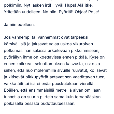
polkimiin. Nyt lasken irti! Hyvä! Hups! Älä itke.
Yritetään uudelleen. No niin. Pyöritä! Ohjaa! Polje!
Ja niin edelleen.
Jos vanhempi tai vanhemmat ovat tarpeeksi
kärsivällisiä ja jaksavat valaa uskoa vikuroivan
polkumasiinan selässä arkailevaan pikkuihmiseen,
pyöräilyn ihme on koettavissa ennen pitkää. Kyse on
ennen kaikkea itseluottamuksen kasvusta, uskosta
siihen, että nuo molemmille sivuille ruuvatut, kolisevat
ja kitisevät pikkupyörät antavat sen vaadittavan tuen,
vaikka äiti tai isä ei enää puuskutakaan vierellä.
Epäilen, että ensimmäisillä metreillä aivan omillaan
tunnetila on suurin piirtein sama kuin tervapääskyn
poikasella pesästä pudottautuessaan.