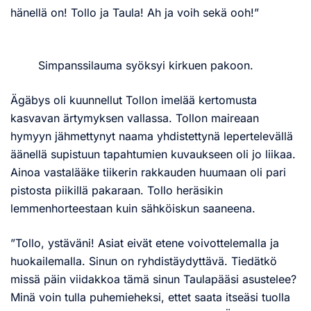
hänellä on! Tollo ja Taula! Ah ja voih sekä ooh!”
Simpanssilauma syöksyi kirkuen pakoon.
Ägäbys oli kuunnellut Tollon imelää kertomusta
kasvavan ärtymyksen vallassa. Tollon maireaan
hymyyn jähmettynyt naama yhdistettynä lepertelevällä
äänellä supistuun tapahtumien kuvaukseen oli jo liikaa.
Ainoa vastalääke tiikerin rakkauden huumaan oli pari
pistosta piikillä pakaraan. Tollo heräsikin
lemmenhorteestaan kuin sähköiskun saaneena.
”Tollo, ystäväni! Asiat eivät etene voivottelemalla ja
huokailemalla. Sinun on ryhdistäydyttävä. Tiedätkö
missä päin viidakkoa tämä sinun Taulapääsi asustelee?
Minä voin tulla puhemieheksi, ettet saata itseäsi tuolla