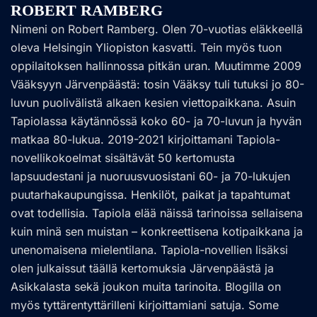
ROBERT RAMBERG
Nimeni on Robert Ramberg. Olen 70-vuotias eläkkeellä
oleva Helsingin Yliopiston kasvatti. Tein myös tuon
oppilaitoksen hallinnossa pitkän uran. Muutimme 2009
Vääksyyn Järvenpäästä: tosin Vääksy tuli tutuksi jo 80-
luvun puolivälistä alkaen kesien viettopaikkana. Asuin
Tapiolassa käytännössä koko 60- ja 70-luvun ja hyvän
matkaa 80-lukua. 2019-2021 kirjoittamani Tapiola-
novellikokoelmat sisältävät 50 kertomusta
lapsuudestani ja nuoruusvuosistani 60- ja 70-lukujen
puutarhakaupungissa. Henkilöt, paikat ja tapahtumat
ovat todellisia. Tapiola elää näissä tarinoissa sellaisena
kuin minä sen muistan – konkreettisena kotipaikkana ja
unenomaisena mielentilana. Tapiola-novellien lisäksi
olen julkaissut täällä kertomuksia Järvenpäästä ja
Asikkalasta sekä joukon muita tarinoita. Blogilla on
myös tyttärentyttärilleni kirjoittamiani satuja. Some