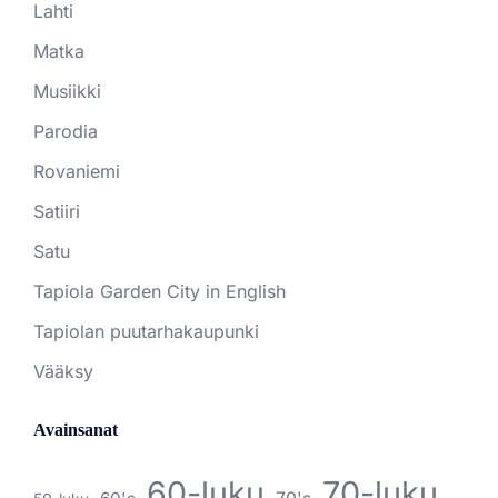
Lahti
Matka
Musiikki
Parodia
Rovaniemi
Satiiri
Satu
Tapiola Garden City in English
Tapiolan puutarhakaupunki
Vääksy
Avainsanat
60-luku
70-luku