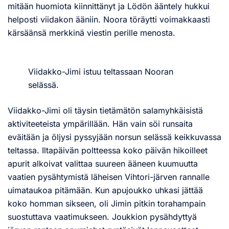
mitään huomiota kiinnittänyt ja Lödön ääntely hukkui
helposti viidakon ääniin. Noora töräytti voimakkaasti
kärsäänsä merkkinä viestin perille menosta.
Viidakko-Jimi istuu teltassaan Nooran
selässä.
Viidakko-Jimi oli täysin tietämätön salamyhkäisistä
aktiviteeteista ympärillään. Hän vain söi runsaita
eväitään ja öljysi pyssyjään norsun selässä keikkuvassa
teltassa. Iltapäivän poltteessa koko päivän hikoilleet
apurit alkoivat valittaa suureen ääneen kuumuutta
vaatien pysähtymistä läheisen Vihtori-järven rannalle
uimataukoa pitämään. Kun apujoukko uhkasi jättää
koko homman sikseen, oli Jimin pitkin torahampain
suostuttava vaatimukseen. Joukkion pysähdyttyä