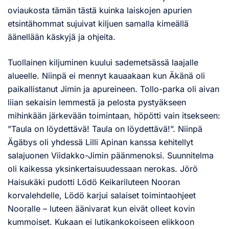
oviaukosta tämän tästä kuinka laiskojen apurien
etsintähommat sujuivat kiljuen samalla kimeällä
äänellään käskyjä ja ohjeita.
Tuollainen kiljuminen kuului sademetsässä laajalle
alueelle. Niinpä ei mennyt kauaakaan kun Äkänä oli
paikallistanut Jimin ja apureineen. Tollo-parka oli aivan
liian sekaisin lemmestä ja pelosta pystyäkseen
mihinkään järkevään toimintaan, höpötti vain itsekseen:
”Taula on löydettävä! Taula on löydettävä!”. Niinpä
Ägäbys oli yhdessä Lilli Apinan kanssa kehitellyt
salajuonen Viidakko-Jimin päänmenoksi. Suunnitelma
oli kaikessa yksinkertaisuudessaan nerokas. Jörö
Haisukäki pudotti Lödö Keikariluteen Nooran
korvalehdelle, Lödö karjui salaiset toimintaohjeet
Nooralle – luteen äänivarat kun eivät olleet kovin
kummoiset. Kukaan ei lutikankokoiseen elikkoon