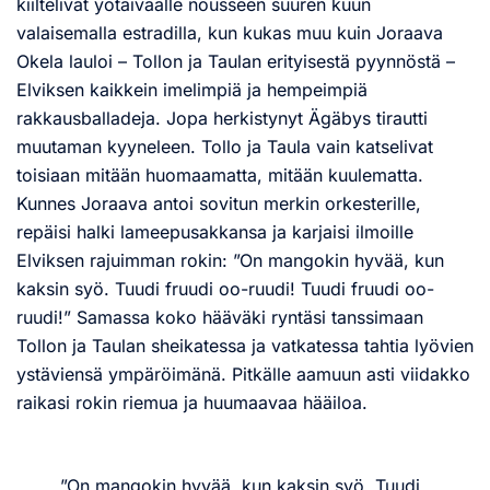
kiiltelivät yötaivaalle nousseen suuren kuun
valaisemalla estradilla, kun kukas muu kuin Joraava
Okela lauloi – Tollon ja Taulan erityisestä pyynnöstä –
Elviksen kaikkein imelimpiä ja hempeimpiä
rakkausballadeja. Jopa herkistynyt Ägäbys tirautti
muutaman kyyneleen. Tollo ja Taula vain katselivat
toisiaan mitään huomaamatta, mitään kuulematta.
Kunnes Joraava antoi sovitun merkin orkesterille,
repäisi halki lameepusakkansa ja karjaisi ilmoille
Elviksen rajuimman rokin: ”On mangokin hyvää, kun
kaksin syö. Tuudi fruudi oo-ruudi! Tuudi fruudi oo-
ruudi!” Samassa koko hääväki ryntäsi tanssimaan
Tollon ja Taulan sheikatessa ja vatkatessa tahtia lyövien
ystäviensä ympäröimänä. Pitkälle aamuun asti viidakko
raikasi rokin riemua ja huumaavaa hääiloa.
”On mangokin hyvää, kun kaksin syö. Tuudi