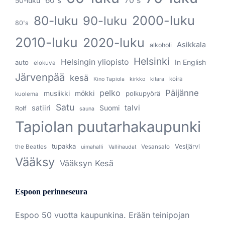
60's
70's
50-luku
80-luku
2000-luku
90-luku
80's
2010-luku
2020-luku
Asikkala
alkoholi
Helsinki
Helsingin yliopisto
In English
auto
elokuva
Järvenpää
kesä
koira
Kino Tapiola
kirkko
kitara
pelko
Päijänne
musiikki
mökki
polkupyörä
kuolema
Satu
talvi
satiiri
Suomi
Rolf
sauna
Tapiolan puutarhakaupunki
tupakka
Vesijärvi
the Beatles
Vesansalo
uimahalli
Vallihaudat
Vääksy
Vääksyn Kesä
Espoon perinneseura
Espoo 50 vuotta kaupunkina. Erään teinipojan