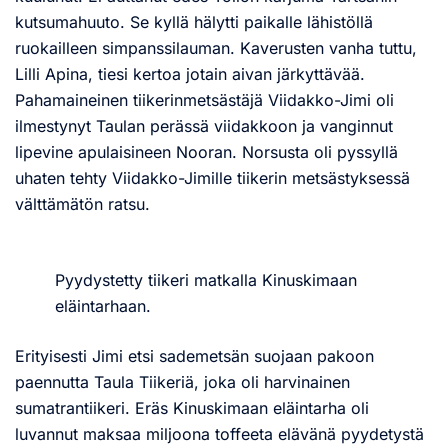
kutsumahuuto. Se kyllä hälytti paikalle lähistöllä
ruokailleen simpanssilauman. Kaverusten vanha tuttu,
Lilli Apina, tiesi kertoa jotain aivan järkyttävää.
Pahamaineinen tiikerinmetsästäjä Viidakko-Jimi oli
ilmestynyt Taulan perässä viidakkoon ja vanginnut
lipevine apulaisineen Nooran. Norsusta oli pyssyllä
uhaten tehty Viidakko-Jimille tiikerin metsästyksessä
välttämätön ratsu.
Pyydystetty tiikeri matkalla Kinuskimaan
eläintarhaan.
Erityisesti Jimi etsi sademetsän suojaan pakoon
paennutta Taula Tiikeriä, joka oli harvinainen
sumatrantiikeri. Eräs Kinuskimaan eläintarha oli
luvannut maksaa miljoona toffeeta elävänä pyydetystä