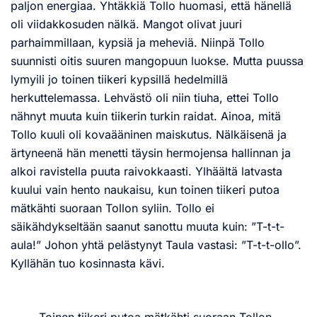
paljon energiaa. Yhtäkkiä Tollo huomasi, että hänellä
oli viidakkosuden nälkä. Mangot olivat juuri
parhaimmillaan, kypsiä ja meheviä. Niinpä Tollo
suunnisti oitis suuren mangopuun luokse. Mutta puussa
lymyili jo toinen tiikeri kypsillä hedelmillä
herkuttelemassa. Lehvästö oli niin tiuha, ettei Tollo
nähnyt muuta kuin tiikerin turkin raidat. Ainoa, mitä
Tollo kuuli oli kovaääninen maiskutus. Nälkäisenä ja
ärtyneenä hän menetti täysin hermojensa hallinnan ja
alkoi ravistella puuta raivokkaasti. Ylhäältä latvasta
kuului vain hento naukaisu, kun toinen tiikeri putoa
mätkähti suoraan Tollon syliin. Tollo ei
säikähdykseltään saanut sanottu muuta kuin: ”T-t-t-
aula!” Johon yhtä pelästynyt Taula vastasi: ”T-t-t-ollo”.
Kyllähän tuo kosinnasta kävi.
Toinen tiikeri putoa mätkähti suoraan Tollon