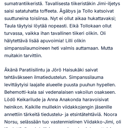
sumatrantiikeristä. Tavallisesta tiikeristäkin Jimi-iljetys
saisi satatuhatta toffeeta. Ägäbys ja Tollo katsoivat
suuttuneina toisiinsa. Nyt ei ollut aikaa hukattavaksi;
Taula täytyisi löytää nopeasti. Eikä Tollokaan ollut
turvassa, vaikka ihan tavallinen tiikeri olikin. Oli
hälytettävä lisää apuvoimia! Lilli olikin
simpanssilaumoineen heti valmis auttamaan. Mutta
muitakin tarvittiin.
Äkänä Paratiisilintu ja Jörö Haisukäki saivat
tehtäväkseen ilmatiedustelun. Simpanssilauma
levittäytyisi laajalle alueelle puusta puuhun hypellen.
Behemotti-kala sai vedenalaisen vakoilun osakseen.
Lödö Keikarilude ja Anna Anakonda haravoisivat
heinikon. Kaikille muillekin viidakkojengin jäsenille
annettiin tärkeitä tiedustelu- ja etsintätehtäviä. Noora
Norsu, selässään tuo vastenmielinen Viidakko-Jimi, oli