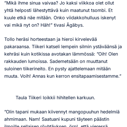
”Mikä ihme sinua vaivaa? Jo kaksi viikkoa olet ollut
yhtä helposti lähestyttävä kuin maatunut tsombi. Et
kuule etkä näe mitään. Onko viidakkohulluus iskenyt
vai mikä nyt on? Häh!” tivasi Ägäbys.
Tollo heräsi horteestaan ja hieroi kirvelevää
pakaraansa. Tiikeri katseli lempein silmin ystäväänsä ja
kehräsi kuin kotikissa avotakan lämmössä: ”Oih! Olen
rakkauden lumoissa. Sademetsään on muuttanut
suloinen tiikerineito. En pysty ajattelemaan mitään
muuta. Voih! Annas kun kerron ensitapaamisestamme.”
Taula Tiikeri loikkii hihitellen karkuun.
”Olin tapani mukaan kiivennyt mangopuuhun hedelmiä
ahmimaan. Nam! Saatuani kupuni täyteen päästin
ilmoille sellaisen röyhtäyksen, örp!, että vieressä