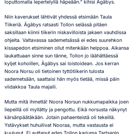
loputtomalla lepertelyllä häpeään.” kihisi Ägäbys.
Niin kaverukset lähtivät yhdessä etsimään Taula
Tiikeriä. Ägäbys ratsasti Tollon selässä pitäen
saksillaan kiinni tiikerin niskavilloista jakaen vauhdissa
ohjeita. Valtavassa sademetsässä ei edes suurehkon
kissapedon etsiminen ollut mitenkään helppoa. Aikansa
laukattuaan sinne sun tänne, Tollon jo läähättäessä
kyljet kohoillen, Ägäbys sai loistoidean. Jos kerran
Noora Norsu oli tietoinen tyttötiikerin tulosta
sademetsään, saattaisi hän myös tietää, missä päin
viidakkoa Taula majaili.
Mutta mitä ihmettä! Noora Norsun nukkumapaikka joen
liepeillä oli myllätty ja pengottu. Eikä norsusta näkynyt
kärsänpäätäkään. Jotain pahaenteistä oli tekeillä.
Ystävykset huhuilivat Nooraa, mutta vastausta ei
kuulunut. Ei auttanut edes Tollon karjuma Tartsanin