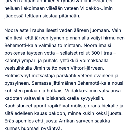
järven rantaan apumiehet ryntäsivät lannevaatteet
heiluen ilakoimaan viileään veteen Viidakko-Jimin
jäädessä telttaan siestaa pitämään.
Noora asteli rauhallisesti veden ääreen juomaan. Vain
hän tiesi, että järven tyynen pinnan alla väijyi hirmuinen
Behemotti-kala valmiina toimintaan. Noora imaisi
poskensa täyteen vettä – sellaiset reilut 300 litraa –
kääntyi ympäri ja puhalsi yhtäkkiä voimakkaalla
vesisuihkulla Jimin telttoineen Vihtori-järveen.
Hölmistynyt metsästäjä pärskähti veteen eväineen ja
pyssyineen. Samassa jättimäinen Behemotti-kala nousi
kohisten pintaan ja hotkaisi Viidakko-Jimin vatsaansa
kadoten valtavalla loiskahduksella syvyyksiin.
Kauhistuneet apurit räpiköivät mölisten rantahiekalle ja
siitä edelleen kauas pakoon, minne kukin keksi juosta.
Eräs apumies ehti juosta Afrikan sarveen saakka
kunnes huomasi pysähtyä.