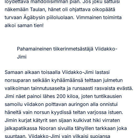
löydettävä mahdollisimman pian. Jos joku sattuisi
näkemään Taulan, hänet oli ohjattava oikopäätä
turvaan Ägäbysin piiloluolaan. Vimmainen toiminta
alkoi saman tien!
Pahamaineinen tiikerinmetsästäjä Viidakko-
Jimi
Samaan aikaan toisaalla Viidakko-Jimi lastasi
norsuparan selkään kyhäämäänsä telttaan julmetun
valikoiman tainnutusaseita ja runsaasti rasvaista evästä.
Jimi näet painoi lähes 200 kiloa, joten tuntikausien
samoilu viidakon polttavan auringon alla onnistui
häneltä vain norsun kyydissä teltan varjossa istuen.
Jimin kurjat kätyrit sen sijaan kulkivat hiki virraten
jalkapatikassa Nooran sivuilla tähyillen tarkkaan joka
suuntaan. Viidakko-Jimi vain vilkaisi suojansa