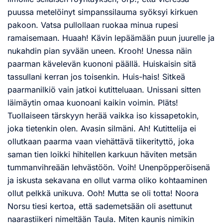
puussa metelöinyt simpanssilauma syöksyi kirkuen
pakoon. Vatsa pullollaan ruokaa minua rupesi
ramaisemaan. Huaah! Kävin lepäämään puun juurelle ja
nukahdin pian syvään uneen. Krooh! Unessa näin
paarman kävelevän kuononi päällä. Huiskaisin sitä
tassullani kerran jos toisenkin. Huis-hais! Sitkeä
paarmanilkiö vain jatkoi kutitteluaan. Unissani sitten
läimäytin omaa kuonoani kaikin voimin. Pläts!
Tuollaiseen tärskyyn herää vaikka iso kissapetokin,
joka tietenkin olen. Avasin silmäni. Ah! Kutittelija ei
ollutkaan paarma vaan viehättävä tiikerityttö, joka
saman tien loikki hihitellen karkuun häviten metsän
tummanvihreään lehvästöön. Voih! Unenpöpperöisenä
ja iskusta sekavana en ollut varma oliko kohtaaminen
ollut pelkkä unikuva. Ooh! Mutta se oli totta! Noora
Norsu tiesi kertoa, että sademetsään oli asettunut
naarastiikeri nimeltään Taula. Miten kaunis nimikin