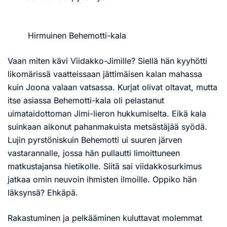
Hirmuinen Behemotti-kala
Vaan miten kävi Viidakko-Jimille? Siellä hän kyyhötti
likomärissä vaatteissaan jättimäisen kalan mahassa
kuin Joona valaan vatsassa. Kurjat olivat oltavat, mutta
itse asiassa Behemotti-kala oli pelastanut
uimataidottoman Jimi-lieron hukkumiselta. Eikä kala
suinkaan aikonut pahanmakuista metsästäjää syödä.
Lujin pyrstöniskuin Behemotti ui suuren järven
vastarannalle, jossa hän pullautti limoittuneen
matkustajansa hietikolle. Siitä sai viidakkosurkimus
jatkaa omin neuvoin ihmisten ilmoille. Oppiko hän
läksynsä? Ehkäpä.
Rakastuminen ja pelkääminen kuluttavat molemmat