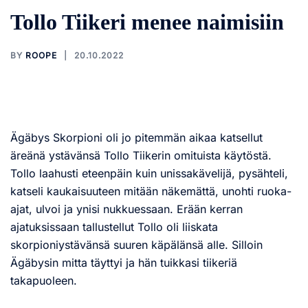
Tollo Tiikeri menee naimisiin
BY
ROOPE
20.10.2022
Ägäbys Skorpioni oli jo pitemmän aikaa katsellut
äreänä ystävänsä Tollo Tiikerin omituista käytöstä.
Tollo laahusti eteenpäin kuin unissakävelijä, pysähteli,
katseli kaukaisuuteen mitään näkemättä, unohti ruoka-
ajat, ulvoi ja ynisi nukkuessaan. Erään kerran
ajatuksissaan tallustellut Tollo oli liiskata
skorpioniystävänsä suuren käpälänsä alle. Silloin
Ägäbysin mitta täyttyi ja hän tuikkasi tiikeriä
takapuoleen.