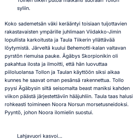
syliin.
Koko sademetsän väki kerääntyi toisiaan tuijottavien
rakastavaisten ympärille juhlimaan Viidakko-Jimin
lopullista karkoitusta ja Taula Tiikerin yllättävää
löytymistä. Järveltä kuului Behemotti-kalan valtavan
pyrstön riemuisa pauke. Ägäbys Skorpionikin oli
pakahtua ilosta ja ilmoitti, että hän luovuttaa
piiloluolansa Tollon ja Taulan käyttöön siksi aikaa
kunnes he saavat oman pesänsä rakennettua. Tollo
pyysi Ägäbysin siltä seisomalta beast maniksi kahden
viikon päästä järjestettäviin hääjuhliin. Taula taas halusi
rohkeasti toimineen Noora Norsun morsetusneidoksi.
Pyyntö, johon Noora ilomielin suostui.
Lahjavuori kasvoi…