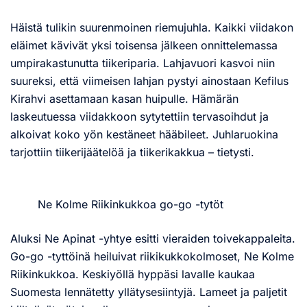
Häistä tulikin suurenmoinen riemujuhla. Kaikki viidakon
eläimet kävivät yksi toisensa jälkeen onnittelemassa
umpirakastunutta tiikeriparia. Lahjavuori kasvoi niin
suureksi, että viimeisen lahjan pystyi ainostaan Kefilus
Kirahvi asettamaan kasan huipulle. Hämärän
laskeutuessa viidakkoon sytytettiin tervasoihdut ja
alkoivat koko yön kestäneet hääbileet. Juhlaruokina
tarjottiin tiikerijäätelöä ja tiikerikakkua – tietysti.
Ne Kolme Riikinkukkoa go-go -tytöt
Aluksi Ne Apinat -yhtye esitti vieraiden toivekappaleita.
Go-go -tyttöinä heiluivat riikikukkokolmoset, Ne Kolme
Riikinkukkoa. Keskiyöllä hyppäsi lavalle kaukaa
Suomesta lennätetty yllätysesiintyjä. Lameet ja paljetit