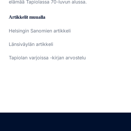
elämää Tapiolassa 70-luvun alussa.
Artikkelit muualla
Helsingin Sanomien artikkeli
Länsiväylän artikkeli
Tapiolan varjoissa -kirjan arvostelu