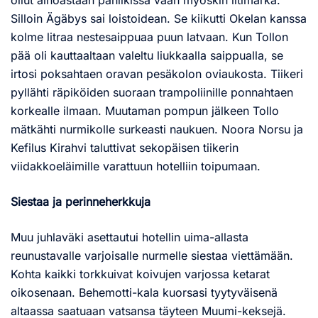
ollut ainoastaan paniikissa vaan myöskin litimärkä.
Silloin Ägäbys sai loistoidean. Se kiikutti Okelan kanssa
kolme litraa nestesaippuaa puun latvaan. Kun Tollon
pää oli kauttaaltaan valeltu liukkaalla saippualla, se
irtosi poksahtaen oravan pesäkolon oviaukosta. Tiikeri
pyllähti räpiköiden suoraan trampoliinille ponnahtaen
korkealle ilmaan. Muutaman pompun jälkeen Tollo
mätkähti nurmikolle surkeasti naukuen. Noora Norsu ja
Kefilus Kirahvi taluttivat sekopäisen tiikerin
viidakkoeläimille varattuun hotelliin toipumaan.
Siestaa ja perinneherkkuja
Muu juhlaväki asettautui hotellin uima-allasta
reunustavalle varjoisalle nurmelle siestaa viettämään.
Kohta kaikki torkkuivat koivujen varjossa ketarat
oikosenaan. Behemotti-kala kuorsasi tyytyväisenä
altaassa saatuaan vatsansa täyteen Muumi-keksejä.