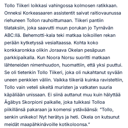
Tollo Tiikeri loikkasi vahingossa kolmosen ratikkaan.
Onneksi Korkeasaaren assistentit saivat raitiovaunussa
riehuneen Tollon rauhoittumaan. Tiikeri pantiin
tilataksiin, joka saavutti muun porukan jo Tyrnävän
ABC:llä. Behemotti-kala teki matkaa loikoillen rekan
perään kytketyssä vesialtaassa. Kohta koko
konkkaronkka olikin Joraava Okelan pesäpuun
parkkipaikalla. Kun Noora Norsu suoritti matkaan
lähteneiden nimenhuudon, huomattiin, että yksi puuttui.
Se oli tietenkin Tollo Tiikeri, joka oli nukahtanut syvään
uneen penkkien väliin. Vaikka tiikeriä kuinka ravisteltiin,
Tollo vain veteli sikeitä muristen ja vatkaten suuria
käpäliään unissaan. Ei siinä auttanut muu kuin hälyttää
Ägäbys Skorpioni paikalle, joka tuikkasi Tolloa
piikillänsä pakaraan ja komensi ystäväänsä: ”Tollo,
senkin unikeko! Nyt herätys ja heti. Okela on kutsunut
meidät maapähkinävoille kotikoloonsa.”