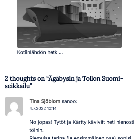
Kotiinlähdön hetki…
2 thoughts on “
Ägäbysin ja Tollon Suomi-
seikkailu
”
Tina Sjöblom
sanoo:
4.7.2022 10:14
No jopas! Tytöt ja Kärtty kävivät heti hienosti
töihin.
Riemuisa tarina (ja ensimmäinen osa) sopisi