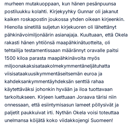
murheen mutakuoppaan, kun hänen pesänpuunsa
postiluukku kolahti. Kirjekyyhky Gunnar oli jakanut
kaiken roskapostin joukossa yhden oikean kirjeenkin.
Hienolla sinetillä suljetun kirjekuoren oli lähettänyt
pähkinävoimiljonäärin asianajaja. Kuultuaan, että Okela
rakasti hänen yhtiönsä maapähkinätuotteita, oli
tehtailija testamentissaan määrännyt oravalle paitsi
1500 kiloa parasta maapähkinävoita myös
miljoonakaksisataakolmekymmentäneljätuhatta
viisisataakuusikymmentäseitsemän euroa ja
kahdeksankymmentäyhdeksän senttiä rahaa
käytettäväksi johonkin hyvään ja iloa tuottavaan
tarkoitukseen. Kirjeen luettuaan Joraava tärisi niin
onnessaan, että esiintymisasun lameet pöllysivät ja
paljetit paukkuivat irti. Nythän Okela voisi toteuttaa
unelmansa köijätä koko viidakkojengi Suomeen!