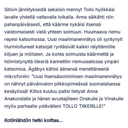
Silloin jännityksestä sekaisin mennyt Tollo hyökkäsi
lavalle yhdellä valtavalla loikalla. Anna säikähti niin
pahanpäiväisesti, että käärme nykäisi itsensä
vaistomaisesti vielä yhteen solmuun. Huumaava riemu
repesi katsomossa. Uusi maailmanennätys oli syntynyt!
Hurmioituneet katsojat ryntäsivät kaikki näyttämölle
kiljuen ja mölisten. Ja kohta solmuista käärmettä ja
hölmistynyttä tiikeriä kannettiin riemusaatossa ympäri
katsomoa. Ägäbys kähisi äänensä menettäneenä
mikrofoniin: ”Uusi itsensäsolmimisen maailmanennätys
on nähnyt päivänvalon pilkkopimeässä suomalaisessa
kesäyössä! Kiitos kuuluu paitsi tietysti Anna
Anakondalle ja hänen avustajilleen Onskulle ja Vinskulle
myös parhaalle ystävälleni TOLLO TIIKERILLE!”
Kotiinlähdön hetki koittaa…