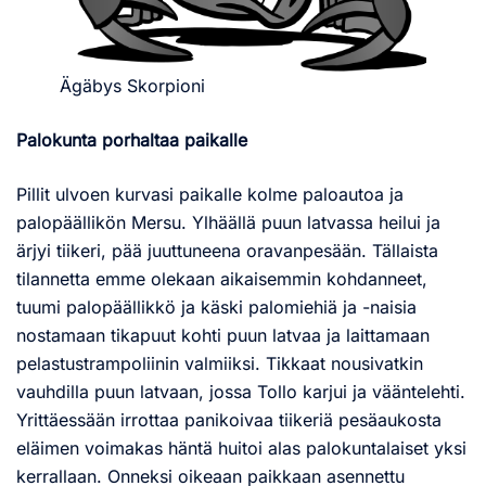
Ägäbys Skorpioni
Palokunta porhaltaa paikalle
Pillit ulvoen kurvasi paikalle kolme paloautoa ja
palopäällikön Mersu. Ylhäällä puun latvassa heilui ja
ärjyi tiikeri, pää juuttuneena oravanpesään. Tällaista
tilannetta emme olekaan aikaisemmin kohdanneet,
tuumi palopäällikkö ja käski palomiehiä ja -naisia
nostamaan tikapuut kohti puun latvaa ja laittamaan
pelastustrampoliinin valmiiksi. Tikkaat nousivatkin
vauhdilla puun latvaan, jossa Tollo karjui ja vääntelehti.
Yrittäessään irrottaa panikoivaa tiikeriä pesäaukosta
eläimen voimakas häntä huitoi alas palokuntalaiset yksi
kerrallaan. Onneksi oikeaan paikkaan asennettu