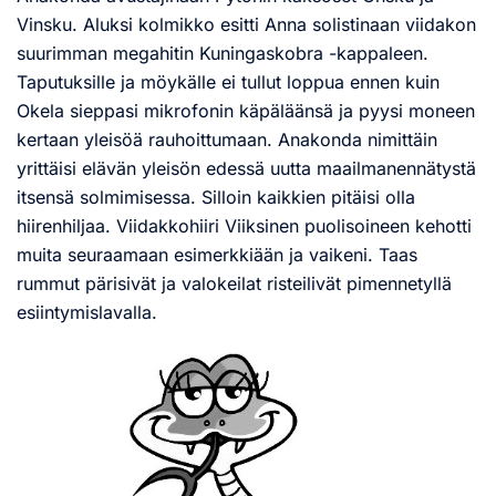
Vinsku. Aluksi kolmikko esitti Anna solistinaan viidakon
suurimman megahitin Kuningaskobra -kappaleen.
Taputuksille ja möykälle ei tullut loppua ennen kuin
Okela sieppasi mikrofonin käpäläänsä ja pyysi moneen
kertaan yleisöä rauhoittumaan. Anakonda nimittäin
yrittäisi elävän yleisön edessä uutta maailmanennätystä
itsensä solmimisessa. Silloin kaikkien pitäisi olla
hiirenhiljaa. Viidakkohiiri Viiksinen puolisoineen kehotti
muita seuraamaan esimerkkiään ja vaikeni. Taas
rummut pärisivät ja valokeilat risteilivät pimennetyllä
esiintymislavalla.