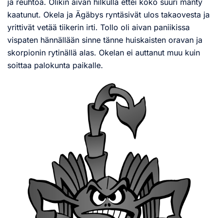
ja reuhtoa. Olikin aivan hilkulla ettei koko suuri mänty
kaatunut. Okela ja Ägäbys ryntäsivät ulos takaovesta ja
yrittivät vetää tiikerin irti. Tollo oli aivan paniikissa
vispaten hännällään sinne tänne huiskaisten oravan ja
skorpionin rytinällä alas. Okelan ei auttanut muu kuin
soittaa palokunta paikalle.