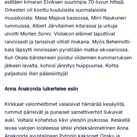
esittäen kimaran Elviksen suurimpia 70-luvun hittejä.
Orkesteri oli koottu kuuluisista suomalaisista
muusikoista: Masa Majava bassossa, Mirri Naukunen
rummuissa, Albert Järvitaimen kitarassa ja urkuja
ulvotti Morten Sonni. Viidakon eläimet taputtivat
raivoisasti ja tanssivat villisti mukana. Myös Behemotti-
kala läpsytti innoissaan pyrstöään matka-akvaariossa.
Kun Okela bändeineen poistui viidennen kummarruksen
jälkeen lavalta, kohosi jännitys huippuunsa. Kohta
paljastuisi illan pääesiintyjä!
Anna Anakonda luikertelee esiin
Kirkkaat valonheittimet valaisivat hämärää kesäyötä,
rummut pärisivät ja punaiset samettiverhot liukuivat
auki. Valtaisi kohahdus kävi yleisön joukossa. Keskellä
lavaa valojen loisteessa sihisi yhdeksänmetrinen Anna
Anakonda avustajinaan Pytonin kaksoset Onsku ja