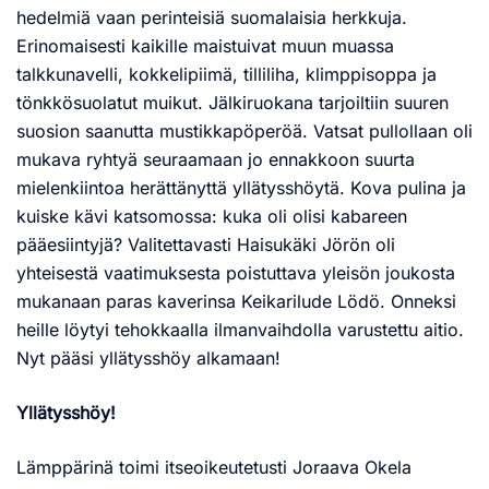
hedelmiä vaan perinteisiä suomalaisia herkkuja.
Erinomaisesti kaikille maistuivat muun muassa
talkkunavelli, kokkelipiimä, tilliliha, klimppisoppa ja
tönkkösuolatut muikut. Jälkiruokana tarjoiltiin suuren
suosion saanutta mustikkapöperöä. Vatsat pullollaan oli
mukava ryhtyä seuraamaan jo ennakkoon suurta
mielenkiintoa herättänyttä yllätysshöytä. Kova pulina ja
kuiske kävi katsomossa: kuka oli olisi kabareen
pääesiintyjä? Valitettavasti Haisukäki Jörön oli
yhteisestä vaatimuksesta poistuttava yleisön joukosta
mukanaan paras kaverinsa Keikarilude Lödö. Onneksi
heille löytyi tehokkaalla ilmanvaihdolla varustettu aitio.
Nyt pääsi yllätysshöy alkamaan!
Yllätysshöy!
Lämppärinä toimi itseoikeutetusti Joraava Okela