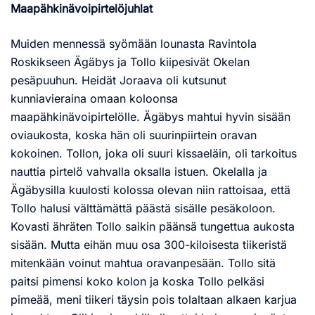
Maapähkinävoipirtelöjuhlat
Muiden mennessä syömään lounasta Ravintola
Roskikseen Ägäbys ja Tollo kiipesivät Okelan
pesäpuuhun. Heidät Joraava oli kutsunut
kunniavieraina omaan koloonsa
maapähkinävoipirtelölle. Ägäbys mahtui hyvin sisään
oviaukosta, koska hän oli suurinpiirtein oravan
kokoinen. Tollon, joka oli suuri kissaeläin, oli tarkoitus
nauttia pirtelö vahvalla oksalla istuen. Okelalla ja
Ägäbysilla kuulosti kolossa olevan niin rattoisaa, että
Tollo halusi välttämättä päästä sisälle pesäkoloon.
Kovasti ähräten Tollo saikin päänsä tungettua aukosta
sisään. Mutta eihän muu osa 300-kiloisesta tiikeristä
mitenkään voinut mahtua oravanpesään. Tollo sitä
paitsi pimensi koko kolon ja koska Tollo pelkäsi
pimeää, meni tiikeri täysin pois tolaltaan alkaen karjua