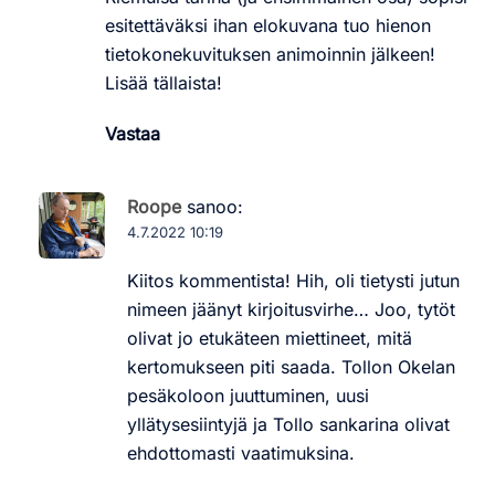
esitettäväksi ihan elokuvana tuo hienon
tietokonekuvituksen animoinnin jälkeen!
Lisää tällaista!
Vastaa
Roope
sanoo:
4.7.2022 10:19
Kiitos kommentista! Hih, oli tietysti jutun
nimeen jäänyt kirjoitusvirhe… Joo, tytöt
olivat jo etukäteen miettineet, mitä
kertomukseen piti saada. Tollon Okelan
pesäkoloon juuttuminen, uusi
yllätysesiintyjä ja Tollo sankarina olivat
ehdottomasti vaatimuksina.