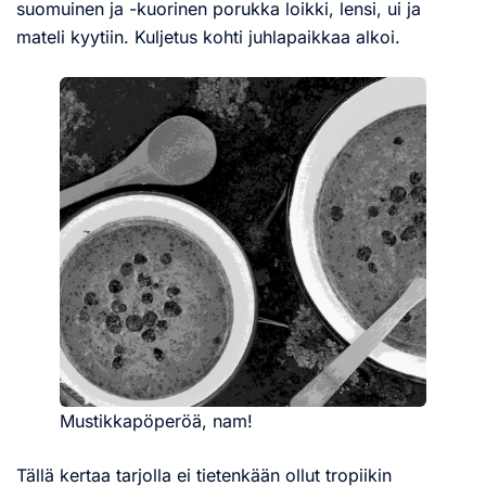
suomuinen ja -kuorinen porukka loikki, lensi, ui ja
mateli kyytiin. Kuljetus kohti juhlapaikkaa alkoi.
Mustikkapöperöä, nam!
Tällä kertaa tarjolla ei tietenkään ollut tropiikin