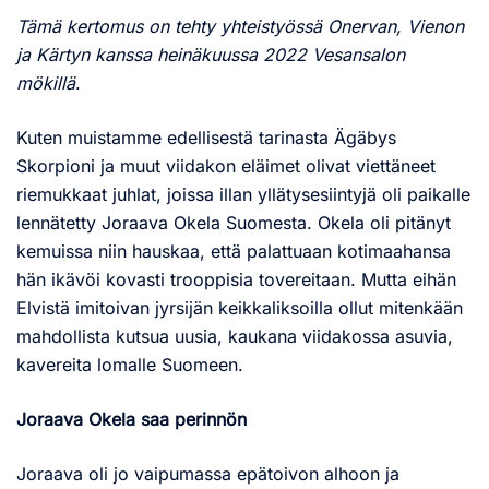
Tämä kertomus on tehty yhteistyössä Onervan, Vienon
ja Kärtyn kanssa heinäkuussa 2022
Vesansalon
mökillä
.
Kuten muistamme edellisestä tarinasta Ägäbys
Skorpioni ja muut viidakon eläimet olivat viettäneet
riemukkaat juhlat, joissa illan yllätysesiintyjä oli paikalle
lennätetty Joraava Okela Suomesta. Okela oli pitänyt
kemuissa niin hauskaa, että palattuaan kotimaahansa
hän ikävöi kovasti trooppisia tovereitaan. Mutta eihän
Elvistä imitoivan jyrsijän keikkaliksoilla ollut mitenkään
mahdollista kutsua uusia, kaukana viidakossa asuvia,
kavereita lomalle Suomeen.
Joraava Okela saa perinnön
Joraava oli jo vaipumassa epätoivon alhoon ja