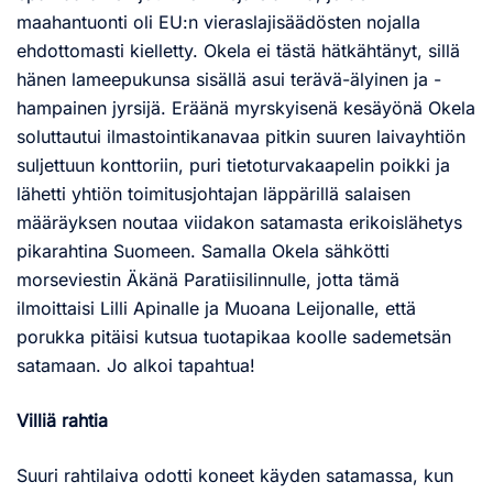
maahantuonti oli EU:n vieraslajisäädösten nojalla
ehdottomasti kielletty. Okela ei tästä hätkähtänyt, sillä
hänen lameepukunsa sisällä asui terävä-älyinen ja -
hampainen jyrsijä. Eräänä myrskyisenä kesäyönä Okela
soluttautui ilmastointikanavaa pitkin suuren laivayhtiön
suljettuun konttoriin, puri tietoturvakaapelin poikki ja
lähetti yhtiön toimitusjohtajan läppärillä salaisen
määräyksen noutaa viidakon satamasta erikoislähetys
pikarahtina Suomeen. Samalla Okela sähkötti
morseviestin Äkänä Paratiisilinnulle, jotta tämä
ilmoittaisi Lilli Apinalle ja Muoana Leijonalle, että
porukka pitäisi kutsua tuotapikaa koolle sademetsän
satamaan. Jo alkoi tapahtua!
Villiä rahtia
Suuri rahtilaiva odotti koneet käyden satamassa, kun