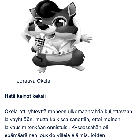
Joraava Okela
Hätä keinot keksii
Okela otti yhteyttä moneen ulkomaanrahtia kuljettavaan
laivayhtiöön, mutta kaikissa sanottiin, ettei moinen
laivaus mitenkään onnistuisi. Kyseessähän oli
epämääräinen joukkio villejä eläimiä, joiden