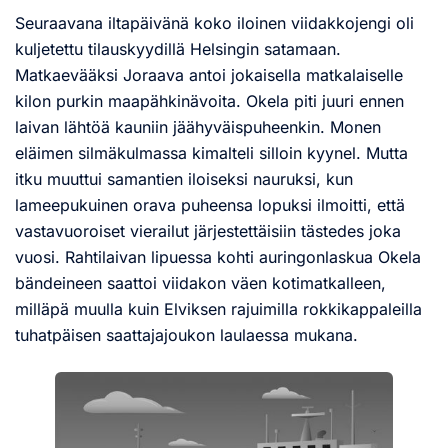
Seuraavana iltapäivänä koko iloinen viidakkojengi oli
kuljetettu tilauskyydillä Helsingin satamaan.
Matkaevääksi Joraava antoi jokaisella matkalaiselle
kilon purkin maapähkinävoita. Okela piti juuri ennen
laivan lähtöä kauniin jäähyväispuheenkin. Monen
eläimen silmäkulmassa kimalteli silloin kyynel. Mutta
itku muuttui samantien iloiseksi nauruksi, kun
lameepukuinen orava puheensa lopuksi ilmoitti, että
vastavuoroiset vierailut järjestettäisiin tästedes joka
vuosi. Rahtilaivan lipuessa kohti auringonlaskua Okela
bändeineen saattoi viidakon väen kotimatkalleen,
milläpä muulla kuin Elviksen rajuimilla rokkikappaleilla
tuhatpäisen saattajajoukon laulaessa mukana.