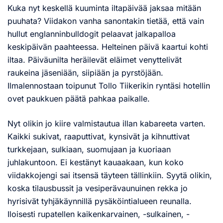
Kuka nyt keskellä kuuminta iltapäivää jaksaa mitään
puuhata? Viidakon vanha sanontakin tietää, että vain
hullut englanninbulldogit pelaavat jalkapalloa
keskipäivän paahteessa. Helteinen päivä kaartui kohti
iltaa. Päiväunilta heräilevät eläimet venyttelivät
raukeina jäseniään, siipiään ja pyrstöjään.
Ilmalennostaan toipunut Tollo Tiikerikin ryntäsi hotellin
ovet paukkuen päätä pahkaa paikalle.
Nyt olikin jo kiire valmistautua illan kabareeta varten.
Kaikki sukivat, raaputtivat, kynsivät ja kihnuttivat
turkkejaan, sulkiaan, suomujaan ja kuoriaan
juhlakuntoon. Ei kestänyt kauaakaan, kun koko
viidakkojengi sai itsensä täyteen tällinkiin. Syytä olikin,
koska tilausbussit ja vesiperävaunuinen rekka jo
hyrisivät tyhjäkäynnillä pysäköintialueen reunalla.
Iloisesti rupatellen kaikenkarvainen, -sulkainen, -