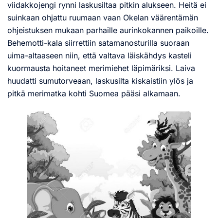
viidakkojengi rynni laskusiltaa pitkin alukseen. Heitä ei
suinkaan ohjattu ruumaan vaan Okelan väärentämän
ohjeistuksen mukaan parhaille aurinkokannen paikoille.
Behemotti-kala siirrettiin satamanosturilla suoraan
uima-altaaseen niin, että valtava läiskähdys kasteli
kuormausta hoitaneet merimiehet läpimäriksi. Laiva
huudatti sumutorveaan, laskusilta kiskaistiin ylös ja
pitkä merimatka kohti Suomea pääsi alkamaan.