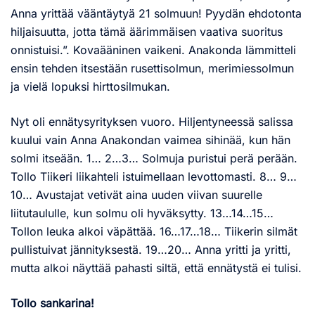
Anna yrittää vääntäytyä 21 solmuun! Pyydän ehdotonta
hiljaisuutta, jotta tämä äärimmäisen vaativa suoritus
onnistuisi.”. Kovaääninen vaikeni. Anakonda lämmitteli
ensin tehden itsestään rusettisolmun, merimiessolmun
ja vielä lopuksi hirttosilmukan.
Nyt oli ennätysyrityksen vuoro. Hiljentyneessä salissa
kuului vain Anna Anakondan vaimea sihinää, kun hän
solmi itseään. 1… 2…3… Solmuja puristui perä perään.
Tollo Tiikeri liikahteli istuimellaan levottomasti. 8… 9…
10… Avustajat vetivät aina uuden viivan suurelle
liitutaululle, kun solmu oli hyväksytty. 13…14…15…
Tollon leuka alkoi väpättää. 16…17…18… Tiikerin silmät
pullistuivat jännityksestä. 19…20… Anna yritti ja yritti,
mutta alkoi näyttää pahasti siltä, että ennätystä ei tulisi.
Tollo sankarina!