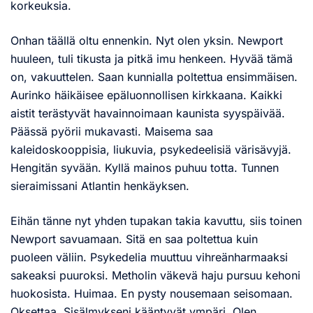
korkeuksia.
Onhan täällä oltu ennenkin. Nyt olen yksin. Newport
huuleen, tuli tikusta ja pitkä imu henkeen. Hyvää tämä
on, vakuuttelen. Saan kunnialla poltettua ensimmäisen.
Aurinko häikäisee epäluonnollisen kirkkaana. Kaikki
aistit terästyvät havainnoimaan kaunista syyspäivää.
Päässä pyörii mukavasti. Maisema saa
kaleidoskooppisia, liukuvia, psykedeelisiä värisävyjä.
Hengitän syvään. Kyllä mainos puhuu totta. Tunnen
sieraimissani Atlantin henkäyksen.
Eihän tänne nyt yhden tupakan takia kavuttu, siis toinen
Newport savuamaan. Sitä en saa poltettua kuin
puoleen väliin. Psykedelia muuttuu vihreänharmaaksi
sakeaksi puuroksi. Metholin väkevä haju pursuu kehoni
huokosista. Huimaa. En pysty nousemaan seisomaan.
Oksettaa. Sisälmykseni kääntyvät ympäri. Olen