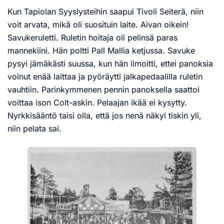
Kun Tapiolan Syyslysteihin saapui Tivoli Seiterä, niin
voit arvata, mikä oli suosituin laite. Aivan oikein!
Savukeruletti. Ruletin hoitaja oli pelinsä paras
mannekiini. Hän poltti Pall Mallia ketjussa. Savuke
pysyi jämäkästi suussa, kun hän ilmoitti, ettei panoksia
voinut enää laittaa ja pyöräytti jalkapedaalilla ruletin
vauhtiin. Parinkymmenen pennin panoksella saattoi
voittaa ison Colt-askin. Pelaajan ikää ei kysytty.
Nyrkkisääntö taisi olla, että jos nenä näkyi tiskin yli,
niin pelata sai.