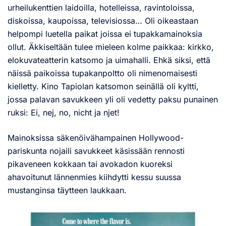
urheilukenttien laidoilla, hotelleissa, ravintoloissa,
diskoissa, kaupoissa, televisiossa… Oli oikeastaan
helpompi luetella paikat joissa ei tupakkamainoksia
ollut. Äkkiseltään tulee mieleen kolme paikkaa: kirkko,
elokuvateatterin katsomo ja uimahalli. Ehkä siksi, että
näissä paikoissa tupakanpoltto oli nimenomaisesti
kielletty. Kino Tapiolan katsomon seinällä oli kyltti,
jossa palavan savukkeen yli oli vedetty paksu punainen
ruksi: Ei, nej, no, nicht ja njet!
Mainoksissa säkenöivähampainen Hollywood-
pariskunta nojaili savukkeet käsissään rennosti
pikaveneen kokkaan tai avokadon kuoreksi
ahavoitunut lännenmies kiihdytti kessu suussa
mustanginsa täytteen laukkaan.