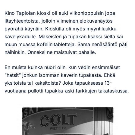
Kino Tapiolan kioski oli auki viikonloppuisin jopa
iltayhteentoista, jolloin viimeinen elokuvanäytös
pyörähti käyntiin. Kioskilla oli myös myyntiluukku
kävelykadulle. Makeisten ja tupakan lisäksi sieltä sai
muun muassa kofeiinitabletteja. Sama nenäsääntö päti
näihinkin. Onneksi ne maistuivat pahalle.
En muista kuinka nuori olin, kun vedin ensimmäiset
”hatsit” jonkun isomman kaverin tupakasta. Ehkä
yksitoista tai kaksitoista? Joka tapauksessa 13-
vuotiaana pullotti tupakka-aski farkkujen takataskussa.