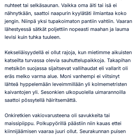
nuhteet tai selkäsaunan. Vaikka oma äiti tai isä ei
nähnytkään, saattoi naapurin kyylätäti ilmiantaa koko
jengin. Niinpä yksi tupakoimaton pantiin vahtiin. Vaaran
lähestyessä sätkät poljettiin nopeasti maahan ja lauma
levisi kuin tuhka tuuleen.
Kekseliäisyydellä ei ollut rajoja, kun mietimme aikuisten
katseilta turvassa olevia sauhuttelupaikkoja. Takapihan
metsikön suojassa sijaitsevat vallihaudat eli vallarit oli
eräs melko varma alue. Moni vanhempi ei viitsinyt
lähteä hyppelemään leveimmillään yli kolmemetristen
kaivantojen yli. Sesonkien ulkopuolella uimarannoilla
saattoi pössytellä häiritsemättä.
Onkiretkien vakiovarusteena oli savukkeita tai
maissipiippu. Polkupyörillä päästiin niin kauas ettei
kiinnijäämisen vaaraa juuri ollut. Seurakunnan puisen