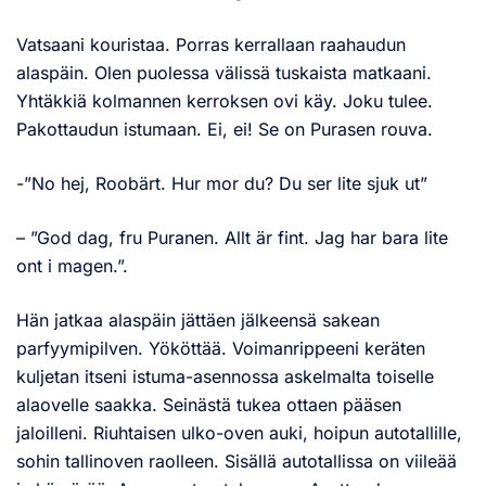
Vatsaani kouristaa. Porras kerrallaan raahaudun
alaspäin. Olen puolessa välissä tuskaista matkaani.
Yhtäkkiä kolmannen kerroksen ovi käy. Joku tulee.
Pakottaudun istumaan. Ei, ei! Se on Purasen rouva.
-”No hej, Roobärt. Hur mor du? Du ser lite sjuk ut”
– ”God dag, fru Puranen. Allt är fint. Jag har bara lite
ont i magen.”.
Hän jatkaa alaspäin jättäen jälkeensä sakean
parfyymipilven. Yököttää. Voimanrippeeni keräten
kuljetan itseni istuma-asennossa askelmalta toiselle
alaovelle saakka. Seinästä tukea ottaen pääsen
jaloilleni. Riuhtaisen ulko-oven auki, hoipun autotallille,
sohin tallinoven raolleen. Sisällä autotallissa on viileää