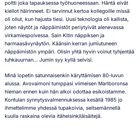
poltti joka tapauksessa työhuoneessaan. Häntä eivät
kiellot häirinneet. Ei tarvinnut kertoa kollegoille missä
oli ollut, kun hajusta tiesi. Uusi teknologia oli kallista,
joten näytöt ja näppäimistöt periytyivät alenevassa
virkamiespolvessa. Sain Kitin näppiksen ja
harmaasävynäytön. Käänsin kerran jumiutuneen
näppäimistön ympäri. Olisin yhtä hyvin voinut tyhjentää
tuhkauurnan… Jumin syy kyllä selvisi.
Minä lopetin satunnaisenkin käryttämisen 80-luvun
alussa. Avovaimoni tumppasi viimeisen Marlboronsa
hieman ennen kuin hän alkoi odottaa esikoistamme.
Kontulan synnytysvalmennuksessa kesällä 1985 jo
ihmettelimme yhdessä tupakoivia, seitsemännellä
kuulla raskaina olevia itähelsinkiläisäitejä.