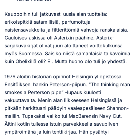
Kauppoihin tuli jatkuvasti uusia alan tuotteita:
erikoispitkiä satamillisiä, parfumoituja
naistensavukkeita ja filtterittömiä vahvoja ranskalaisia.
Gauloises-askissa oli Asterixin päähine. Asterix-
sarjakuvakirjat olivat juuri aloittaneet voittokulkunsa
myös Suomessa. Saisiko niistä samanlaisia taikavoimia
kuin Obelixillä oli? Ei. Mutta huono olo tuli jo yhdestä.
1976 aloitin historian opinnot Helsingin yliopistossa.
Ensitöikseni hankin Peterson-piipun. ”The thinking man
smokes a Perterson pipe” -lupaus kuulosti
vakuuttavalta. Menin alan liikkeeseen Helsingissä ja
pitkään harkittuani päädyin vaaleapesäiseen Shannon-
malliin. Tupakaksi valikoitui MacBarensin Navy Cut.
Äitini kotiin tullessa istuin parvekkeella savupilven
ympäröimänä ja luin tenttikirjaa. Hän pysähtyi