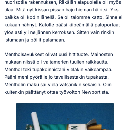
nuorisotila rakennuksen, Räkälän alapuolella oli myös
tilaa. Mitä nyt kissan pissan haju hieman häiritsi. Yksi
paikka oli kodin lähellä. Se oli talomme katto. Sinne ei
kukaan nähnyt. Katolle pääsi kiipeämällä paloportaat
ylös asti yli neljännen kerroksen. Sitten vain rinkiin
istumaan ja pöllit palamaan.
Mentholsavukkeet olivat uusi hittituote. Mainosten
mukaan niissä oli valtamerien tuulien raikkautta.
Menthol teki tupakoinnistani vieläkin vaikeampaa.
Pääni meni pyörälle jo tavallisestakin tupakasta.
Mentholin maku sai vielä vatsanikin sekaisin. Olin
kuitenkin päättänyt ottaa työvoiton Newportista.