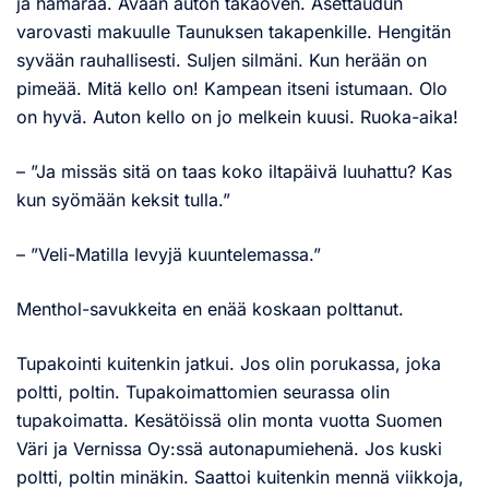
ja hämärää. Avaan auton takaoven. Asettaudun
varovasti makuulle Taunuksen takapenkille. Hengitän
syvään rauhallisesti. Suljen silmäni. Kun herään on
pimeää. Mitä kello on! Kampean itseni istumaan. Olo
on hyvä. Auton kello on jo melkein kuusi. Ruoka-aika!
– ”Ja missäs sitä on taas koko iltapäivä luuhattu? Kas
kun syömään keksit tulla.”
– ”Veli-Matilla levyjä kuuntelemassa.”
Menthol-savukkeita en enää koskaan polttanut.
Tupakointi kuitenkin jatkui. Jos olin porukassa, joka
poltti, poltin. Tupakoimattomien seurassa olin
tupakoimatta. Kesätöissä olin monta vuotta Suomen
Väri ja Vernissa Oy:ssä autonapumiehenä. Jos kuski
poltti, poltin minäkin. Saattoi kuitenkin mennä viikkoja,