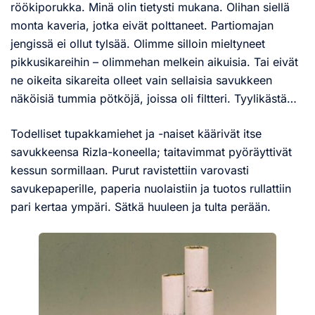
röökiporukka. Minä olin tietysti mukana. Olihan siellä
monta kaveria, jotka eivät polttaneet. Partiomajan
jengissä ei ollut tylsää. Olimme silloin mieltyneet
pikkusikareihin – olimmehan melkein aikuisia. Tai eivät
ne oikeita sikareita olleet vain sellaisia savukkeen
näköisiä tummia pötköjä, joissa oli filtteri. Tyylikästä…
Todelliset tupakkamiehet ja -naiset käärivät itse
savukkeensa Rizla-koneella; taitavimmat pyöräyttivät
kessun sormillaan. Purut ravistettiin varovasti
savukepaperille, paperia nuolaistiin ja tuotos rullattiin
pari kertaa ympäri. Sätkä huuleen ja tulta perään.