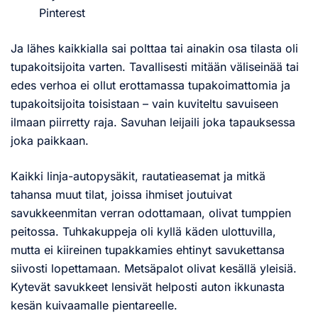
Pinterest
Ja lähes kaikkialla sai polttaa tai ainakin osa tilasta oli
tupakoitsijoita varten. Tavallisesti mitään väliseinää tai
edes verhoa ei ollut erottamassa tupakoimattomia ja
tupakoitsijoita toisistaan – vain kuviteltu savuiseen
ilmaan piirretty raja. Savuhan leijaili joka tapauksessa
joka paikkaan.
Kaikki linja-autopysäkit, rautatieasemat ja mitkä
tahansa muut tilat, joissa ihmiset joutuivat
savukkeenmitan verran odottamaan, olivat tumppien
peitossa. Tuhkakuppeja oli kyllä käden ulottuvilla,
mutta ei kiireinen tupakkamies ehtinyt savukettansa
siivosti lopettamaan. Metsäpalot olivat kesällä yleisiä.
Kytevät savukkeet lensivät helposti auton ikkunasta
kesän kuivaamalle pientareelle.