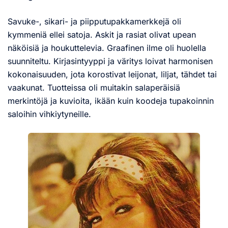
Savuke-, sikari- ja piipputupakkamerkkejä oli
kymmeniä ellei satoja. Askit ja rasiat olivat upean
näköisiä ja houkuttelevia. Graafinen ilme oli huolella
suunniteltu. Kirjasintyyppi ja väritys loivat harmonisen
kokonaisuuden, jota korostivat leijonat, liljat, tähdet tai
vaakunat. Tuotteissa oli muitakin salaperäisiä
merkintöjä ja kuvioita, ikään kuin koodeja tupakoinnin
saloihin vihkiytyneille.