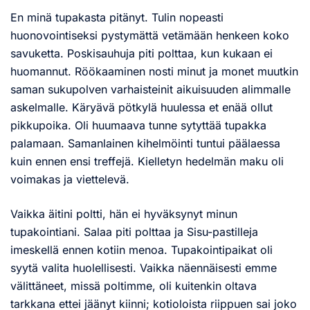
En minä tupakasta pitänyt. Tulin nopeasti
huonovointiseksi pystymättä vetämään henkeen koko
savuketta. Poskisauhuja piti polttaa, kun kukaan ei
huomannut. Röökaaminen nosti minut ja monet muutkin
saman sukupolven varhaisteinit aikuisuuden alimmalle
askelmalle. Käryävä pötkylä huulessa et enää ollut
pikkupoika. Oli huumaava tunne sytyttää tupakka
palamaan. Samanlainen kihelmöinti tuntui päälaessa
kuin ennen ensi treffejä. Kielletyn hedelmän maku oli
voimakas ja viettelevä.
Vaikka äitini poltti, hän ei hyväksynyt minun
tupakointiani. Salaa piti polttaa ja Sisu-pastilleja
imeskellä ennen kotiin menoa. Tupakointipaikat oli
syytä valita huolellisesti. Vaikka näennäisesti emme
välittäneet, missä poltimme, oli kuitenkin oltava
tarkkana ettei jäänyt kiinni; kotioloista riippuen sai joko