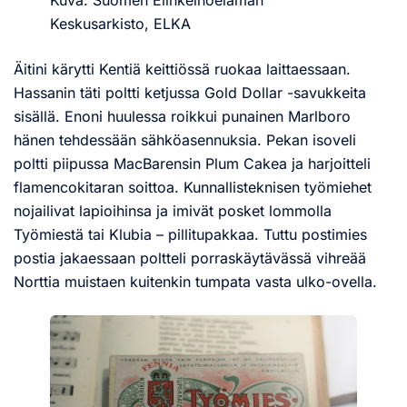
Kuva: Suomen Elinkeinoelämän
Keskusarkisto, ELKA
Äitini kärytti Kentiä keittiössä ruokaa laittaessaan.
Hassanin täti poltti ketjussa Gold Dollar -savukkeita
sisällä. Enoni huulessa roikkui punainen Marlboro
hänen tehdessään sähköasennuksia. Pekan isoveli
poltti piipussa MacBarensin Plum Cakea ja harjoitteli
flamencokitaran soittoa. Kunnallisteknisen työmiehet
nojailivat lapioihinsa ja imivät posket lommolla
Työmiestä tai Klubia – pillitupakkaa. Tuttu postimies
postia jakaessaan poltteli porraskäytävässä vihreää
Norttia muistaen kuitenkin tumpata vasta ulko-ovella.