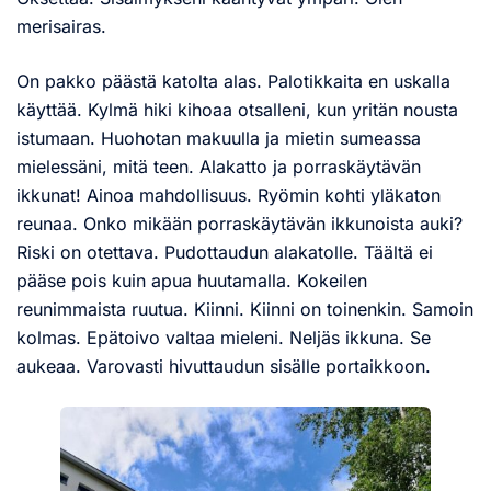
merisairas.
On pakko päästä katolta alas. Palotikkaita en uskalla
käyttää. Kylmä hiki kihoaa otsalleni, kun yritän nousta
istumaan. Huohotan makuulla ja mietin sumeassa
mielessäni, mitä teen. Alakatto ja porraskäytävän
ikkunat! Ainoa mahdollisuus. Ryömin kohti yläkaton
reunaa. Onko mikään porraskäytävän ikkunoista auki?
Riski on otettava. Pudottaudun alakatolle. Täältä ei
pääse pois kuin apua huutamalla. Kokeilen
reunimmaista ruutua. Kiinni. Kiinni on toinenkin. Samoin
kolmas. Epätoivo valtaa mieleni. Neljäs ikkuna. Se
aukeaa. Varovasti hivuttaudun sisälle portaikkoon.