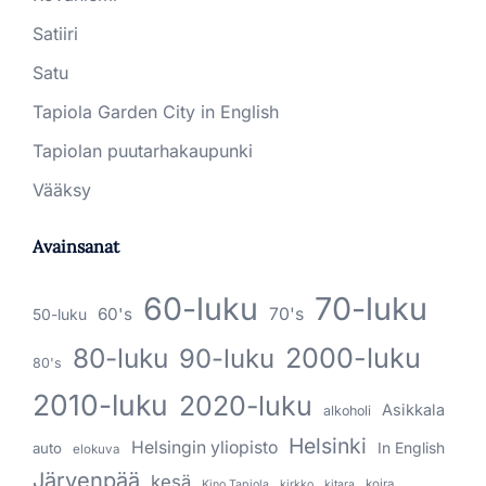
Satiiri
Satu
Tapiola Garden City in English
Tapiolan puutarhakaupunki
Vääksy
Avainsanat
60-luku
70-luku
60's
70's
50-luku
80-luku
2000-luku
90-luku
80's
2010-luku
2020-luku
Asikkala
alkoholi
Helsinki
Helsingin yliopisto
In English
auto
elokuva
Järvenpää
kesä
koira
Kino Tapiola
kirkko
kitara