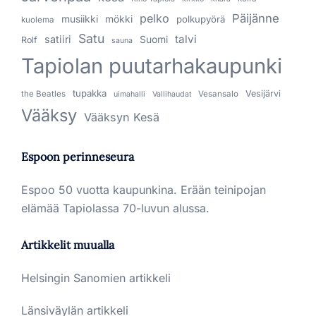
pelko
Päijänne
musiikki
mökki
polkupyörä
kuolema
Satu
talvi
satiiri
Suomi
Rolf
sauna
Tapiolan puutarhakaupunki
tupakka
Vesijärvi
the Beatles
Vesansalo
uimahalli
Vallihaudat
Vääksy
Vääksyn Kesä
Espoon perinneseura
Espoo 50 vuotta kaupunkina. Erään teinipojan
elämää Tapiolassa 70-luvun alussa.
Artikkelit muualla
Helsingin Sanomien artikkeli
Länsiväylän artikkeli