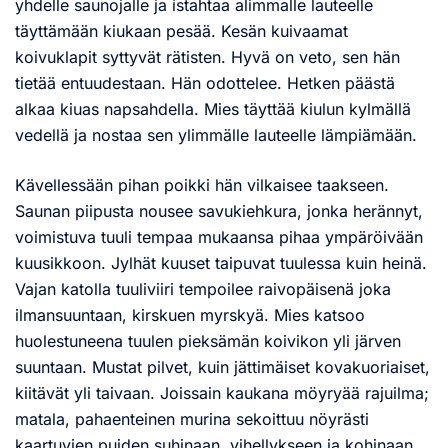
yhdelle saunojalle ja istahtaa alimmalle lauteelle
täyttämään kiukaan pesää. Kesän kuivaamat
koivuklapit syttyvät rätisten. Hyvä on veto, sen hän
tietää entuudestaan. Hän odottelee. Hetken päästä
alkaa kiuas napsahdella. Mies täyttää kiulun kylmällä
vedellä ja nostaa sen ylimmälle lauteelle lämpiämään.
Kävellessään pihan poikki hän vilkaisee taakseen.
Saunan piipusta nousee savukiehkura, jonka herännyt,
voimistuva tuuli tempaa mukaansa pihaa ympäröivään
kuusikkoon. Jylhät kuuset taipuvat tuulessa kuin heinä.
Vajan katolla tuuliviiri tempoilee raivopäisenä joka
ilmansuuntaan, kirskuen myrskyä. Mies katsoo
huolestuneena tuulen pieksämän koivikon yli järven
suuntaan. Mustat pilvet, kuin jättimäiset kovakuoriaiset,
kiitävät yli taivaan. Joissain kaukana möyryää rajuilma;
matala, pahaenteinen murina sekoittuu nöyrästi
kaartuvien puiden suhinaan, vihellykseen ja kohinaan.