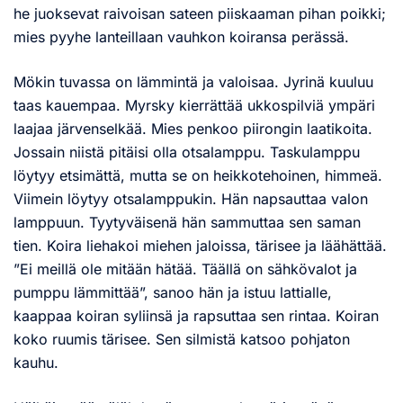
he juoksevat raivoisan sateen piiskaaman pihan poikki;
mies pyyhe lanteillaan vauhkon koiransa perässä.
Mökin tuvassa on lämmintä ja valoisaa. Jyrinä kuuluu
taas kauempaa. Myrsky kierrättää ukkospilviä ympäri
laajaa järvenselkää. Mies penkoo piirongin laatikoita.
Jossain niistä pitäisi olla otsalamppu. Taskulamppu
löytyy etsimättä, mutta se on heikkotehoinen, himmeä.
Viimein löytyy otsalamppukin. Hän napsauttaa valon
lamppuun. Tyytyväisenä hän sammuttaa sen saman
tien. Koira liehakoi miehen jaloissa, tärisee ja läähättää.
”Ei meillä ole mitään hätää. Täällä on sähkövalot ja
pumppu lämmittää”, sanoo hän ja istuu lattialle,
kaappaa koiran syliinsä ja rapsuttaa sen rintaa. Koiran
koko ruumis tärisee. Sen silmistä katsoo pohjaton
kauhu.