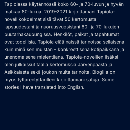
Tapiolassa käytännössä koko 60- ja 70-luvun ja hyvän
matkaa 80-lukua. 2019-2021 kirjoittamani Tapiola-
novellikokoelmat sisältävät 50 kertomusta
lapsuudestani ja nuoruusvuosistani 60- ja 70-lukujen
puutarhakaupungissa. Henkilöt, paikat ja tapahtumat
ovat todellisia. Tapiola elää näissä tarinoissa sellaisena
kuin minä sen muistan – konkreettisena kotipaikkana ja
unenomaisena mielentilana. Tapiola-novellien lisäksi
olen julkaissut täällä kertomuksia Järvenpäästä ja
Asikkalasta sekä joukon muita tarinoita. Blogilla on
myös tyttärentyttärilleni kirjoittamiani satuja. Some
stories I have translated into English.