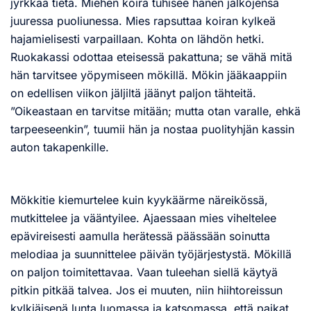
jyrkkää tietä. Miehen koira tuhisee hänen jalkojensa
juuressa puoliunessa. Mies rapsuttaa koiran kylkeä
hajamielisesti varpaillaan. Kohta on lähdön hetki.
Ruokakassi odottaa eteisessä pakattuna; se vähä mitä
hän tarvitsee yöpymiseen mökillä. Mökin jääkaappiin
on edellisen viikon jäljiltä jäänyt paljon tähteitä.
”Oikeastaan en tarvitse mitään; mutta otan varalle, ehkä
tarpeeseenkin”, tuumii hän ja nostaa puolityhjän kassin
auton takapenkille.
Mökkitie kiemurtelee kuin kyykäärme näreikössä,
mutkittelee ja vääntyilee. Ajaessaan mies viheltelee
epävireisesti aamulla herätessä päässään soinutta
melodiaa ja suunnittelee päivän työjärjestystä. Mökillä
on paljon toimitettavaa. Vaan tuleehan siellä käytyä
pitkin pitkää talvea. Jos ei muuten, niin hiihtoreissun
kylkiäisenä lunta luomassa ja katsomassa, että paikat