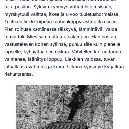
tulta pesään. Syksyn kylmyys yrittää hiipiä sisään,
myrskytuuli valittaa, itkee ja ulvoo tuuletushormeissa.
Tulitikun liekki kiipeää tuohenkäppyrästä pilkkeseen.
Pian roihuaa kamiinassa räiskyvä, lämmittävä, valoa
tuova tuli. Mies sammuttaa otsalampun. Hän nostaa
vastustelevan koiran syliinsä, puhuu sille kuin pienelle
lapselle, kyhnyttää sen niskaa. Vähitellen koiran tärinä
vaimenee, läähätys loppuu. Liekkien valossa, tuvan
lattialla istuvat mies ja koira. Ulkona syysmyrsky jatkaa
riehuntaansa.