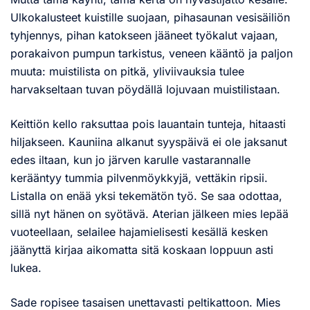
Ulkokalusteet kuistille suojaan, pihasaunan vesisäiliön
tyhjennys, pihan katokseen jääneet työkalut vajaan,
porakaivon pumpun tarkistus, veneen kääntö ja paljon
muuta: muistilista on pitkä, yliviivauksia tulee
harvakseltaan tuvan pöydällä lojuvaan muistilistaan.
Keittiön kello raksuttaa pois lauantain tunteja, hitaasti
hiljakseen. Kauniina alkanut syyspäivä ei ole jaksanut
edes iltaan, kun jo järven karulle vastarannalle
kerääntyy tummia pilvenmöykkyjä, vettäkin ripsii.
Listalla on enää yksi tekemätön työ. Se saa odottaa,
sillä nyt hänen on syötävä. Aterian jälkeen mies lepää
vuoteellaan, selailee hajamielisesti kesällä kesken
jäänyttä kirjaa aikomatta sitä koskaan loppuun asti
lukea.
Sade ropisee tasaisen unettavasti peltikattoon. Mies