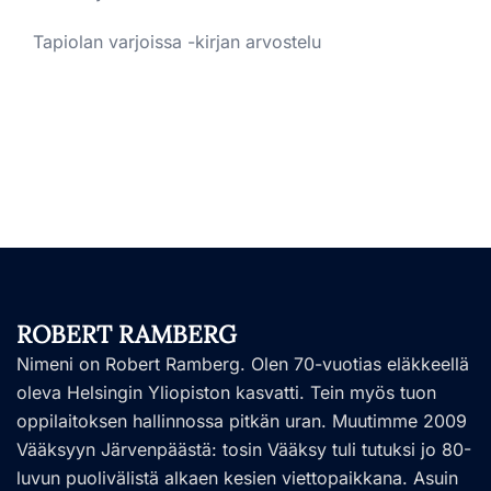
Tapiolan varjoissa -kirjan arvostelu
ROBERT RAMBERG
Nimeni on Robert Ramberg. Olen 70-vuotias eläkkeellä
oleva Helsingin Yliopiston kasvatti. Tein myös tuon
oppilaitoksen hallinnossa pitkän uran. Muutimme 2009
Vääksyyn Järvenpäästä: tosin Vääksy tuli tutuksi jo 80-
luvun puolivälistä alkaen kesien viettopaikkana. Asuin