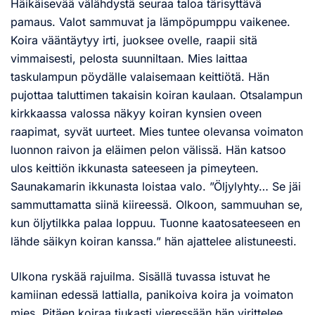
Häikäisevää välähdystä seuraa taloa tärisyttävä
pamaus. Valot sammuvat ja lämpöpumppu vaikenee.
Koira vääntäytyy irti, juoksee ovelle, raapii sitä
vimmaisesti, pelosta suunniltaan. Mies laittaa
taskulampun pöydälle valaisemaan keittiötä. Hän
pujottaa taluttimen takaisin koiran kaulaan. Otsalampun
kirkkaassa valossa näkyy koiran kynsien oveen
raapimat, syvät uurteet. Mies tuntee olevansa voimaton
luonnon raivon ja eläimen pelon välissä. Hän katsoo
ulos keittiön ikkunasta sateeseen ja pimeyteen.
Saunakamarin ikkunasta loistaa valo. ”Öljylyhty… Se jäi
sammuttamatta siinä kiireessä. Olkoon, sammuuhan se,
kun öljytilkka palaa loppuu. Tuonne kaatosateeseen en
lähde säikyn koiran kanssa.” hän ajattelee alistuneesti.
Ulkona ryskää rajuilma. Sisällä tuvassa istuvat he
kamiinan edessä lattialla, panikoiva koira ja voimaton
mies. Pitäen koiraa tiukasti vieressään hän virittelee