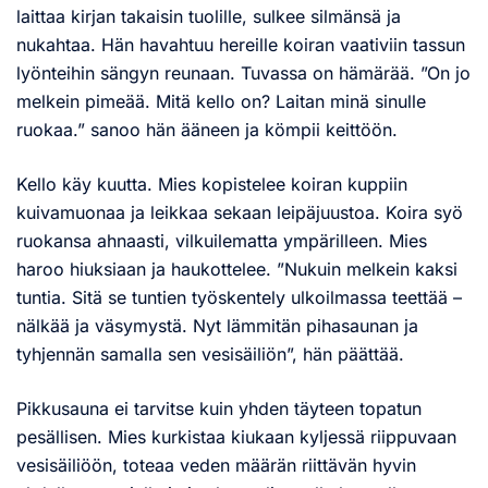
laittaa kirjan takaisin tuolille, sulkee silmänsä ja
nukahtaa. Hän havahtuu hereille koiran vaativiin tassun
lyönteihin sängyn reunaan. Tuvassa on hämärää. ”On jo
melkein pimeää. Mitä kello on? Laitan minä sinulle
ruokaa.” sanoo hän ääneen ja kömpii keittöön.
Kello käy kuutta. Mies kopistelee koiran kuppiin
kuivamuonaa ja leikkaa sekaan leipäjuustoa. Koira syö
ruokansa ahnaasti, vilkuilematta ympärilleen. Mies
haroo hiuksiaan ja haukottelee. ”Nukuin melkein kaksi
tuntia. Sitä se tuntien työskentely ulkoilmassa teettää –
nälkää ja väsymystä. Nyt lämmitän pihasaunan ja
tyhjennän samalla sen vesisäiliön”, hän päättää.
Pikkusauna ei tarvitse kuin yhden täyteen topatun
pesällisen. Mies kurkistaa kiukaan kyljessä riippuvaan
vesisäiliöön, toteaa veden määrän riittävän hyvin