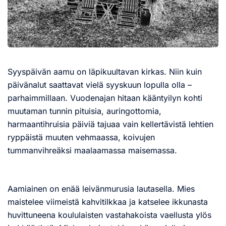
Syyspäivän aamu on läpikuultavan kirkas. Niin kuin
päivänalut saattavat vielä syyskuun lopulla olla –
parhaimmillaan. Vuodenajan hitaan kääntyilyn kohti
muutaman tunnin pituisia, auringottomia,
harmaantihruisia päiviä tajuaa vain kellertävistä lehtien
ryppäistä muuten vehmaassa, koivujen
tummanvihreäksi maalaamassa maisemassa.
Aamiainen on enää leivänmurusia lautasella. Mies
maistelee viimeistä kahvitilkkaa ja katselee ikkunasta
huvittuneena koululaisten vastahakoista vaellusta ylös