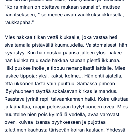
”Koira minun on otettava mukaan saunalle”, mutisee
hän itsekseen, ” se menee aivan vauhkoksi ukkosella,
raukkapaha.”
Mies nakkaa tilkan vettä kiukaalle, joka vastaa heti
sivaltamalla pistävällä kuumuudella. Vaistomaisesti hän
kyyristyy. Kun hän nostaa päänsä jälleen ylös, näkee
hän kuinka raju sade hakkaa saunan pientä ikkunaa.
Hiki puskee iholle ja tippuu nenänpäästä lattialle. Mies
laskee tippoja: yksi, kaksi, kolme… Hän ehtii ajatella,
että ukkonen tästä vain puuttuu. Samassa pimeän
löylyhuoneen täyttää sokaisevan kirkas leimahdus.
Raastava jyrinä repii taivaankannen halki. Koira uikuttaa
ja läähättää, raapii peloissaan löylyhuoneen ovea. Mies
huuhtelee hien pois kylmällä vedellä, avaa varovasti
oven, kuivaa itsensä pyyhkeeseen ja pujottaa
taluttimen kauhusta tärisevän koiran kaulaan. Yhdessä