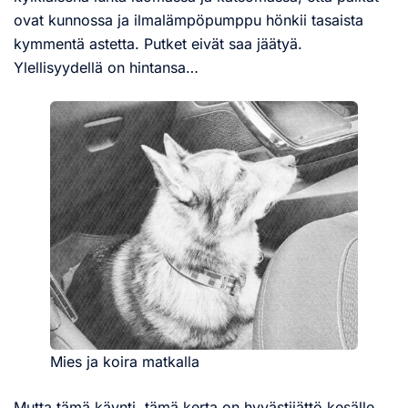
ovat kunnossa ja ilmalämpöpumppu hönkii tasaista
kymmentä astetta. Putket eivät saa jäätyä.
Ylellisyydellä on hintansa…
Mies ja koira matkalla
Mutta tämä käynti, tämä kerta on hyvästijättö kesälle.