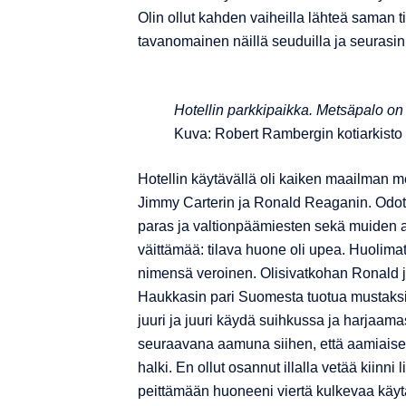
Olin ollut kahden vaiheilla lähteä saman ti
tavanomainen näillä seuduilla ja seurasi
Hotellin parkkipaikka. Metsäpalo on
Kuva: Robert Rambergin kotiarkisto
Hotellin käytävällä oli kaiken maailman m
Jimmy Carterin ja Ronald Reaganin. Odotel
paras ja valtionpäämiesten sekä muiden a
väittämää: tilava huone oli upea. Huolimat
nimensä veroinen. Olisivatkohan Ronald 
Haukkasin pari Suomesta tuotua mustaksi r
juuri ja juuri käydä suihkussa ja harja
seuraavana aamuna siihen, että aamiaisel
halki. En ollut osannut illalla vetää kiinn
peittämään huoneeni viertä kulkevaa käyt