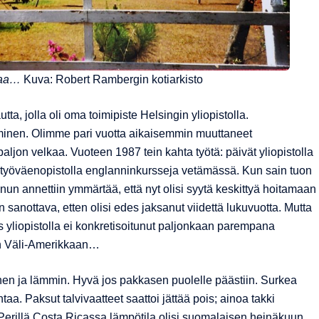
ltaa…
Kuva: Robert Rambergin kotiarkisto
tta, jolla oli oma toimipiste Helsingin yliopistolla.
kiminen. Olimme pari vuotta aikaisemmin muuttaneet
ljon velkaa. Vuoteen 1987 tein kahta työtä: päivät yliopistolla
ngin työväenopistolla englanninkursseja vetämässä. Kun sain tuon
un annettiin ymmärtää, että nyt olisi syytä keskittyä hoitamaan
sanottava, etten olisi edes jaksanut viidettä lukuvuotta. Mutta
ys yliopistolla ei konkretisoitunut paljonkaan parempana
an Väli-Amerikkaan…
en ja lämmin. Hyvä jos pakkasen puolelle päästiin. Surkea
taa. Paksut talvivaatteet saattoi jättää pois; ainoa takki
 Perillä Costa Ricassa lämpötila olisi suomalaisen heinäkuun