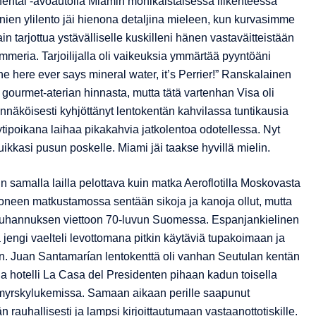
inental -avoautolla Miamin monikaistaisessa liikenteessä
anien ylilento jäi hienona detaljina mieleen, kun kurvasimme
 tarjottua ystävälliselle kuskilleni hänen vastaväitteistään
mmeria. Tarjoilijalla oli vaikeuksia ymmärtää pyyntöäni
e here ever says mineral water, it’s Perrier!” Ranskalainen
 gourmet-aterian hinnasta, mutta tätä vartenhan Visa oli
dennäköisesti kyhjöttänyt lentokentän kahvilassa tuntikausia
ipoikana laihaa pikakahvia jatkolentoa odotellessa. Nyt
uikkasi pusun poskelle. Miami jäi taakse hyvillä mielin.
in samalla lailla pelottava kuin matka Aeroflotilla Moskovasta
neen matkustamossa sentään sikoja ja kanoja ollut, mutta
a juhannuksen viettoon 70-luvun Suomessa. Espanjankielinen
 jengi vaelteli levottomana pitkin käytäviä tupakoimaan ja
in. Juan Santamarían lentokenttä oli vanhan Seutulan kentän
lla hotelli La Casa del Presidenten pihaan kadun toisella
si myrskylukemissa. Samaan aikaan perille saapunut
 rauhallisesti ja lampsi kirjoittautumaan vastaanottotiskille.