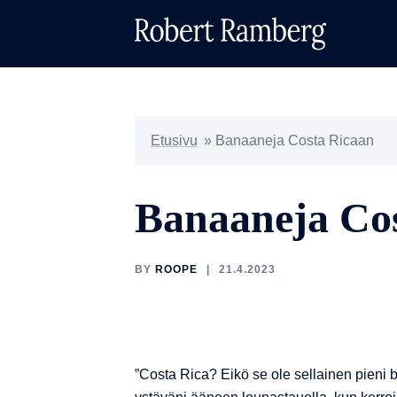
Skip
to
content
Etusivu
»
Banaaneja Costa Ricaan
Banaaneja Co
BY
ROOPE
21.4.2023
”Costa Rica? Eikö se ole sellainen pieni