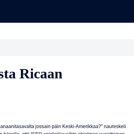
muita kertomuksi
sta Ricaan
 banaanitasavalta jossain päin Keski-Amerikkaa?” naureskeli