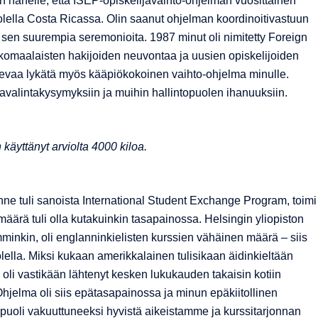
n hänelle, että ISEP-opiskelijavaihto-ohjelman vuosittainen
lella Costa Ricassa. Olin saanut ohjelman koordinoitivastuun
en suurempia seremonioita. 1987 minut oli nimitetty Foreign
lkomaalaisten hakijoiden neuvontaa ja uusien opiskelijoiden
ontevaa lykätä myös kääpiökokoinen vaihto-ohjelma minulle.
javalintakysymyksiin ja muihin hallintopuolen ihanuuksiin.
 käyttänyt arviolta 4000 kiloa.
ne tuli sanoista International Student Exchange Program, toimi
 määrä tuli olla kutakuinkin tasapainossa. Helsingin yliopiston
inkin, oli englanninkielisten kurssien vähäinen määrä – siis
olella. Miksi kukaan amerikkalainen tulisikaan äidinkieltään
li vastikään lähtenyt kesken lukukauden takaisin kotiin
 Ohjelma oli siis epätasapainossa ja minun epäkiitollinen
puoli vakuuttuneeksi hyvistä aikeistamme ja kurssitarjonnan