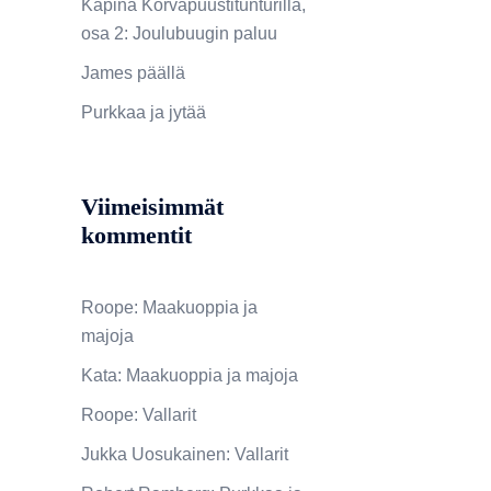
Kapina Korvapuustitunturilla,
osa 2: Joulubuugin paluu
James päällä
Purkkaa ja jytää
Viimeisimmät
kommentit
Roope
:
Maakuoppia ja
majoja
Kata
:
Maakuoppia ja majoja
Roope
:
Vallarit
Jukka Uosukainen
:
Vallarit