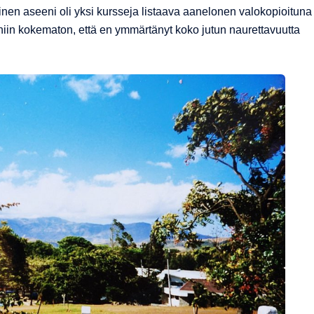
nen aseeni oli yksi kursseja listaava aanelonen valokopioituna
iin kokematon, että en ymmärtänyt koko jutun naurettavuutta