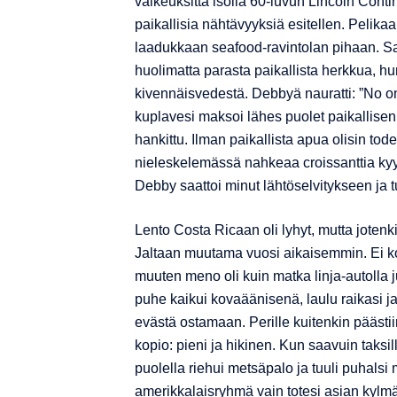
vaikeuksitta isolla 60-luvun Lincoln Cont
paikallisia nähtävyyksiä esitellen. Pelika
laadukkaan seafood-ravintolan pihaan. Sain
huolimatta parasta paikallista herkkua, hu
kivennäisvedestä. Debbyä nauratti: ”No on
kuplavesi maksoi lähes puolet paikallisen
hankittu. Ilman paikallista apua olisin to
nieleskelemässä nahkeaa croissanttia kyyt
Debby saattoi minut lähtöselvitykseen ja t
Lento Costa Ricaan oli lyhyt, mutta jotenk
Jaltaan muutama vuosi aikaisemmin. Ei ko
muuten meno oli kuin matka linja-autoll
puhe kaikui kovaäänisenä, laulu raikasi ja
evästä ostamaan. Perille kuitenkin päästi
kopio: pieni ja hikinen. Kun saavuin taksi
puolella riehui metsäpalo ja tuuli puhal
amerikkalaisryhmä vain totesi asian kylmän