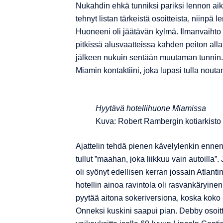
Nukahdin ehkä tunniksi pariksi lennon aik
tehnyt listan tärkeistä osoitteista, niinpä 
Huoneeni oli jäätävän kylmä. Ilmanvaihto p
pitkissä alusvaatteissa kahden peiton alla
jälkeen nukuin sentään muutaman tunnin. U
Miamin kontaktiini, joka lupasi tulla nout
Hyytävä hotellihuone Miamissa
Kuva: Robert Rambergin kotiarkisto
Ajattelin tehdä pienen kävelylenkin ennen 
tullut ”maahan, joka liikkuu vain autoilla”.
oli syönyt edellisen kerran jossain Atlant
hotellin ainoa ravintola oli rasvankäryine
pyytää aitona sokeriversiona, koska koko 
Onneksi kuskini saapui pian. Debby osoitta