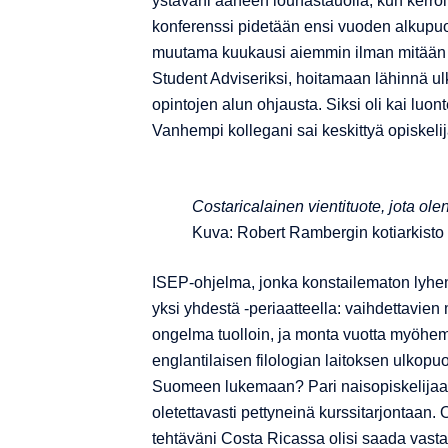
ystäväni ääneen lounastauolla, kun kerroi
konferenssi pidetään ensi vuoden alkupuo
muutama kuukausi aiemmin ilman mitään s
Student Adviseriksi, hoitamaan lähinnä u
opintojen alun ohjausta. Siksi oli kai lu
Vanhempi kollegani sai keskittyä opiskeli
Costaricalainen vientituote, jota olen
Kuva: Robert Rambergin kotiarkisto
ISEP-ohjelma, jonka konstailematon lyhen
yksi yhdestä -periaatteella: vaihdettavien
ongelma tuolloin, ja monta vuotta myöhemm
englantilaisen filologian laitoksen ulkopu
Suomeen lukemaan? Pari naisopiskelijaa o
oletettavasti pettyneinä kurssitarjontaan.
tehtäväni Costa Ricassa olisi saada vasta