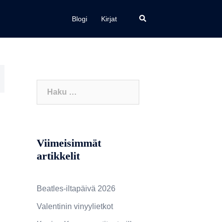
a
Search
Blogi
Kirjat
Haku:
Viimeisimmät
artikkelit
Beatles-iltapäivä 2026
Valentinin vinyylietkot