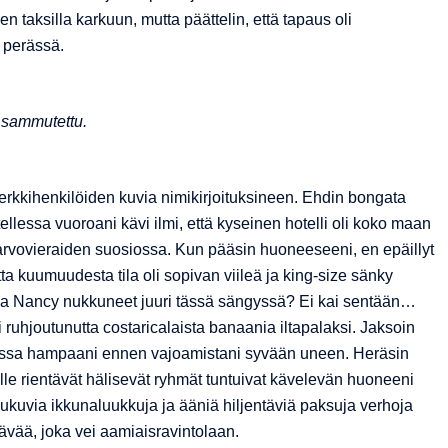
en taksilla karkuun, mutta päättelin, että tapaus oli
n perässä.
 sammutettu.
erkkihenkilöiden kuvia nimikirjoituksineen. Ehdin bongata
lessa vuoroani kävi ilmi, että kyseinen hotelli oli koko maan
rvovieraiden suosiossa. Kun pääsin huoneeseeni, en epäillyt
ta kuumuudesta tila oli sopivan viileä ja king-size sänky
ja Nancy nukkuneet juuri tässä sängyssä? Ei kai sentään…
uhjoutunutta costaricalaista banaania iltapalaksi. Jaksoin
amassa hampaani ennen vajoamistani syvään uneen. Heräsin
le rientävät hälisevät ryhmät tuntuivat kävelevän huoneeni
i liukuvia ikkunaluukkuja ja ääniä hiljentäviä paksuja verhoja
ävää, joka vei aamiaisravintolaan.