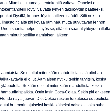
ana. Miami oli kuuma ja lentokenttä valtava. Onneksi olin
lentokenttähotelli löytyi vaivatta lyhyen taksikyydin päätteeksi.
uhkui täysillä, kunnes löysin laitteen säädöt. Silti nukuin
. Ilmastointilaite piti kovaa räminää, mutta uuvuttavan lennon
nen saantia helpotti myös se, että olin saanut yhteyden illalla
amaan minut hotellilta aamiaisen jälkeen.
aamiaista. Se ei ollut mitenkään mahdollista, sillä olinhan
 Jalkakäytäviä ei ollut. Aamiaisen nyt kuitenkin tarvitsin, koska
in yläpuolella. Sekään ei ollut mitenkään mahdollista, koska
n hampurilaispaikka. Ostin lasin Coca-Colaa. Sekin piti erikseen
Florida näytti juovan Diet Cokea rasvan tursutessa suupielistä.
utui huumorintajuiseksi keski-ikäiseksi naiseksi, joka suhaili