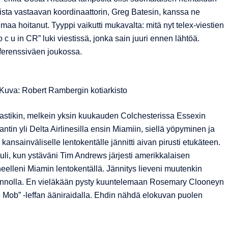
oista vastaavan koordinaattorin, Greg Batesin, kanssa ne
aa hoitanut. Tyyppi vaikutti mukavalta: mitä nyt telex-viestien
to c u in CR” luki viestissä, jonka sain juuri ennen lähtöä.
onferenssiväen joukossa.
Kuva: Robert Rambergin kotiarkisto
astikin, melkein yksin kuukauden Colchesterissa Essexin
lantin yli Delta Airlinesilla ensin Miamiin, siellä yöpyminen ja
nsainväliselle lentokentälle jännitti aivan pirusti etukäteen.
i, kun ystäväni Tim Andrews järjesti amerikkalaisen
eelleni Miamin lentokentällä. Jännitys lieveni muutenkin
ennolla. En vieläkään pysty kuuntelemaan Rosemary Clooneyn
he Mob” -leffan ääniraidalla. Ehdin nähdä elokuvan puolen