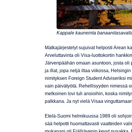
Kappale kauneinta banaanitasava
Matkajärjestelyt sujuivat helposti Arean kau
Arveluttavinta oli Visa-luottokortin hank
Järvenpäähän omaan asuntoon, josta oli pa
ja illat, jopa neljä iltaa viikossa, Helsi
nimityksen Foreign Student Adviseriksi min
vain päivätyötä. Rehellisyyden nimessä on 
melkoinen lovi tuli ansioihin, koska nimit
palkkana. Ja nyt vielä Visaa vinguttama
Etelä-Suomi helmikuussa 1989 oli sohjoin
sää helpotti huomattavasti vaatteiden valin
mukanani oli Fjällrävenin kevyt pusakka.