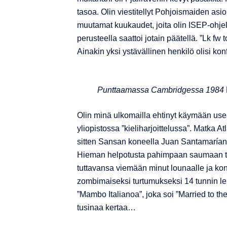
tasoa. Olin viestitellyt Pohjoismaiden asi
muutamat kuukaudet, joita olin ISEP-ohjelm
perusteella saattoi jotain päätellä. ”Lk fw 
Ainakin yksi ystävällinen henkilö olisi k
Punttaamassa Cambridgessa 1984
Olin minä ulkomailla ehtinyt käymään use
yliopistossa ”kieliharjoittelussa”. Matka At
sitten Sansan koneella Juan Santamarían ka
Hieman helpotusta pahimpaan saumaan tul
tuttavansa viemään minut lounaalle ja kon
zombimaiseksi turtumukseksi 14 tunnin l
”Mambo Italianoa”, joka soi ”Married to t
tusinaa kertaa…