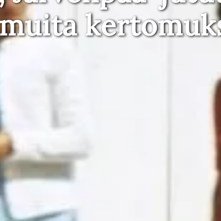
 muita kertomuk