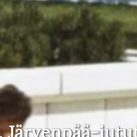
, Järvenpää-jutu