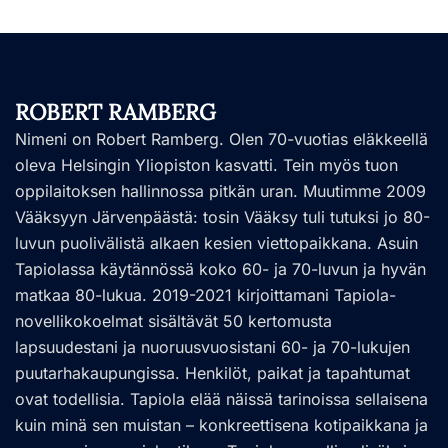
ROBERT RAMBERG
Nimeni on Robert Ramberg. Olen 70-vuotias eläkkeellä
oleva Helsingin Yliopiston kasvatti. Tein myös tuon
oppilaitoksen hallinnossa pitkän uran. Muutimme 2009
Vääksyyn Järvenpäästä: tosin Vääksy tuli tutuksi jo 80-
luvun puolivälistä alkaen kesien viettopaikkana. Asuin
Tapiolassa käytännössä koko 60- ja 70-luvun ja hyvän
matkaa 80-lukua. 2019-2021 kirjoittamani Tapiola-
novellikokoelmat sisältävät 50 kertomusta
lapsuudestani ja nuoruusvuosistani 60- ja 70-lukujen
puutarhakaupungissa. Henkilöt, paikat ja tapahtumat
ovat todellisia. Tapiola elää näissä tarinoissa sellaisena
kuin minä sen muistan – konkreettisena kotipaikkana ja