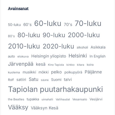
Avainsanat
60-luku
70-luku
60's
70's
50-luku
80-luku
2000-luku
90-luku
80's
2010-luku
2020-luku
Asikkala
alkoholi
Helsinki
Helsingin yliopisto
In English
auto
elokuva
Järvenpää
kesä
koira
Kino Tapiola
kirkko
kitara
pelko
Päijänne
musiikki
mökki
polkupyörä
kuolema
Satu
talvi
satiiri
Suomi
Rolf
sauna
Tapiolan puutarhakaupunki
tupakka
Vesijärvi
the Beatles
Vesansalo
uimahalli
Vallihaudat
Vääksy
Vääksyn Kesä