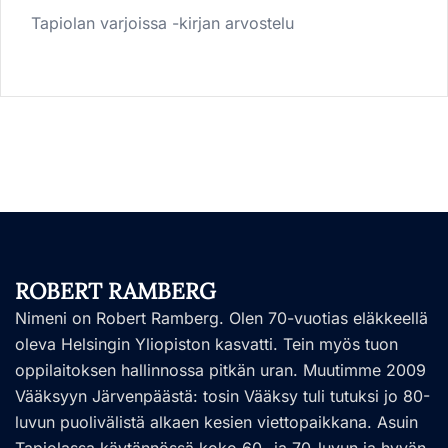
Tapiolan varjoissa -kirjan arvostelu
ROBERT RAMBERG
Nimeni on Robert Ramberg. Olen 70-vuotias eläkkeellä
oleva Helsingin Yliopiston kasvatti. Tein myös tuon
oppilaitoksen hallinnossa pitkän uran. Muutimme 2009
Vääksyyn Järvenpäästä: tosin Vääksy tuli tutuksi jo 80-
luvun puolivälistä alkaen kesien viettopaikkana. Asuin