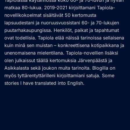
Tapiolassa käytännössä koko 60- ja 70-luvun ja hyvän
matkaa 80-lukua. 2019-2021 kirjoittamani Tapiola-
novellikokoelmat sisältävät 50 kertomusta
lapsuudestani ja nuoruusvuosistani 60- ja 70-lukujen
puutarhakaupungissa. Henkilöt, paikat ja tapahtumat
ovat todellisia. Tapiola elää näissä tarinoissa sellaisena
kuin minä sen muistan – konkreettisena kotipaikkana ja
unenomaisena mielentilana. Tapiola-novellien lisäksi
olen julkaissut täällä kertomuksia Järvenpäästä ja
Asikkalasta sekä joukon muita tarinoita. Blogilla on
myös tyttärentyttärilleni kirjoittamiani satuja. Some
stories I have translated into English.