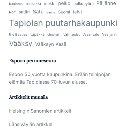
pelko
Päijänne
musiikki
mökki
polkupyörä
kuolema
Satu
talvi
satiiri
Suomi
Rolf
sauna
Tapiolan puutarhakaupunki
tupakka
Vesijärvi
the Beatles
Vesansalo
uimahalli
Vallihaudat
Vääksy
Vääksyn Kesä
Espoon perinneseura
Espoo 50 vuotta kaupunkina. Erään teinipojan
elämää Tapiolassa 70-luvun alussa.
Artikkelit muualla
Helsingin Sanomien artikkeli
Länsiväylän artikkeli