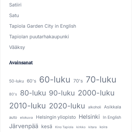
Satiiri
Satu
Tapiola Garden City in English
Tapiolan puutarhakaupunki
Vääksy
Avainsanat
60-luku
70-luku
60's
70's
50-luku
80-luku
2000-luku
90-luku
80's
2010-luku
2020-luku
Asikkala
alkoholi
Helsinki
Helsingin yliopisto
In English
auto
elokuva
Järvenpää
kesä
koira
Kino Tapiola
kirkko
kitara