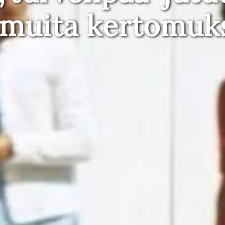
 muita kertomuk