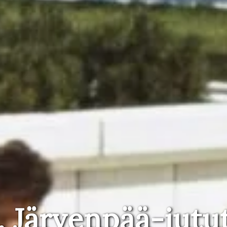
, Järvenpää-jutu