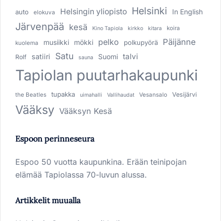
Helsinki
Helsingin yliopisto
In English
auto
elokuva
Järvenpää
kesä
koira
Kino Tapiola
kirkko
kitara
pelko
Päijänne
musiikki
mökki
polkupyörä
kuolema
Satu
talvi
satiiri
Suomi
Rolf
sauna
Tapiolan puutarhakaupunki
tupakka
Vesijärvi
the Beatles
Vesansalo
uimahalli
Vallihaudat
Vääksy
Vääksyn Kesä
Espoon perinneseura
Espoo 50 vuotta kaupunkina. Erään teinipojan
elämää Tapiolassa 70-luvun alussa.
Artikkelit muualla