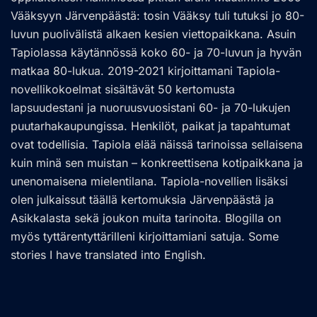
Vääksyyn Järvenpäästä: tosin Vääksy tuli tutuksi jo 80-
luvun puolivälistä alkaen kesien viettopaikkana. Asuin
Tapiolassa käytännössä koko 60- ja 70-luvun ja hyvän
matkaa 80-lukua. 2019-2021 kirjoittamani Tapiola-
novellikokoelmat sisältävät 50 kertomusta
lapsuudestani ja nuoruusvuosistani 60- ja 70-lukujen
puutarhakaupungissa. Henkilöt, paikat ja tapahtumat
ovat todellisia. Tapiola elää näissä tarinoissa sellaisena
kuin minä sen muistan – konkreettisena kotipaikkana ja
unenomaisena mielentilana. Tapiola-novellien lisäksi
olen julkaissut täällä kertomuksia Järvenpäästä ja
Asikkalasta sekä joukon muita tarinoita. Blogilla on
myös tyttärentyttärilleni kirjoittamiani satuja. Some
stories I have translated into English.