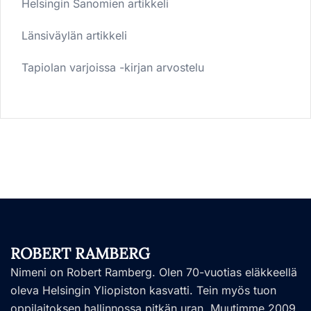
Helsingin Sanomien artikkeli
Länsiväylän artikkeli
Tapiolan varjoissa -kirjan arvostelu
ROBERT RAMBERG
Nimeni on Robert Ramberg. Olen 70-vuotias eläkkeellä
oleva Helsingin Yliopiston kasvatti. Tein myös tuon
oppilaitoksen hallinnossa pitkän uran. Muutimme 2009