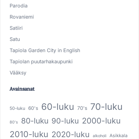
Parodia
Rovaniemi
Satiiri
Satu
Tapiola Garden City in English
Tapiolan puutarhakaupunki
Vääksy
Avainsanat
60-luku
70-luku
60's
70's
50-luku
80-luku
2000-luku
90-luku
80's
2010-luku
2020-luku
Asikkala
alkoholi