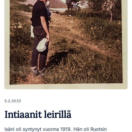
5.2.2022
Intiaanit leirillä
Isäni oli syntynyt vuonna 1919. Hän oli Ruotsin