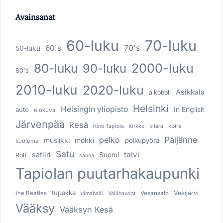
Avainsanat
60-luku
70-luku
60's
70's
50-luku
80-luku
2000-luku
90-luku
80's
2010-luku
2020-luku
Asikkala
alkoholi
Helsinki
Helsingin yliopisto
In English
auto
elokuva
Järvenpää
kesä
koira
Kino Tapiola
kirkko
kitara
pelko
Päijänne
musiikki
mökki
polkupyörä
kuolema
Satu
talvi
satiiri
Suomi
Rolf
sauna
Tapiolan puutarhakaupunki
tupakka
Vesijärvi
the Beatles
Vesansalo
uimahalli
Vallihaudat
Vääksy
Vääksyn Kesä