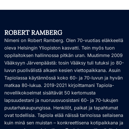
ROBERT RAMBERG
Nimeni on Robert Ramberg. Olen 70-vuotias eläkkeellä
oleva Helsingin Yliopiston kasvatti. Tein myös tuon
oppilaitoksen hallinnossa pitkän uran. Muutimme 2009
Vääksyyn Järvenpäästä: tosin Vääksy tuli tutuksi jo 80-
luvun puolivälistä alkaen kesien viettopaikkana. Asuin
Tapiolassa käytännössä koko 60- ja 70-luvun ja hyvän
matkaa 80-lukua. 2019-2021 kirjoittamani Tapiola-
novellikokoelmat sisältävät 50 kertomusta
lapsuudestani ja nuoruusvuosistani 60- ja 70-lukujen
puutarhakaupungissa. Henkilöt, paikat ja tapahtumat
ovat todellisia. Tapiola elää näissä tarinoissa sellaisena
kuin minä sen muistan – konkreettisena kotipaikkana ja