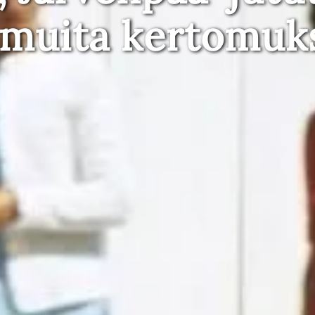
 muita kertomuk