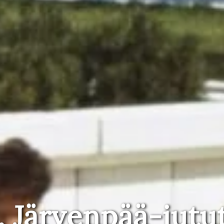
, Järvenpää-jutu