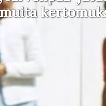
 muita kertomuk