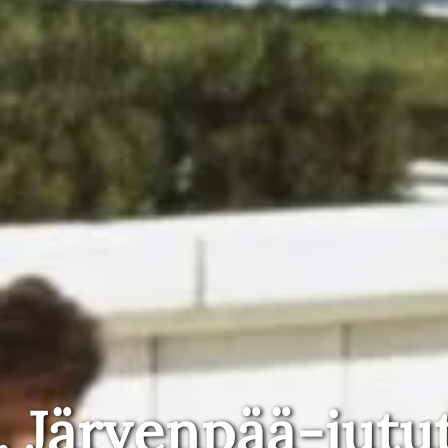
, Järvenpää-jutu