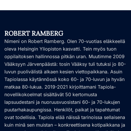
ROBERT RAMBERG
Nimeni on Robert Ramberg. Olen 70-vuotias eläkkeellä
oleva Helsingin Yliopiston kasvatti. Tein myös tuon
oppilaitoksen hallinnossa pitkän uran. Muutimme 2009
Vääksyyn Järvenpäästä: tosin Vääksy tuli tutuksi jo 80-
luvun puolivälistä alkaen kesien viettopaikkana. Asuin
Tapiolassa käytännössä koko 60- ja 70-luvun ja hyvän
matkaa 80-lukua. 2019-2021 kirjoittamani Tapiola-
novellikokoelmat sisältävät 50 kertomusta
lapsuudestani ja nuoruusvuosistani 60- ja 70-lukujen
puutarhakaupungissa. Henkilöt, paikat ja tapahtumat
ovat todellisia. Tapiola elää näissä tarinoissa sellaisena
kuin minä sen muistan – konkreettisena kotipaikkana ja