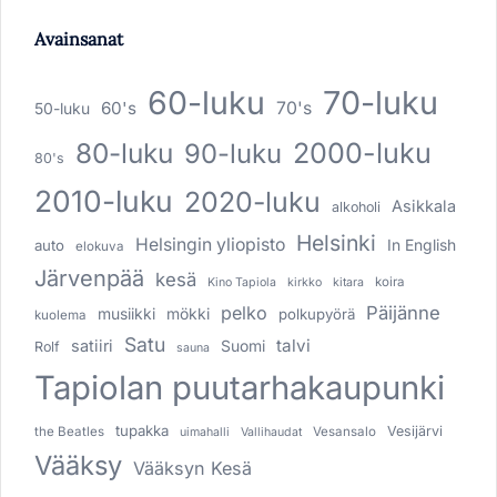
Avainsanat
60-luku
70-luku
60's
70's
50-luku
80-luku
2000-luku
90-luku
80's
2010-luku
2020-luku
Asikkala
alkoholi
Helsinki
Helsingin yliopisto
In English
auto
elokuva
Järvenpää
kesä
koira
Kino Tapiola
kirkko
kitara
pelko
Päijänne
musiikki
mökki
polkupyörä
kuolema
Satu
talvi
satiiri
Suomi
Rolf
sauna
Tapiolan puutarhakaupunki
tupakka
Vesijärvi
the Beatles
Vesansalo
uimahalli
Vallihaudat
Vääksy
Vääksyn Kesä