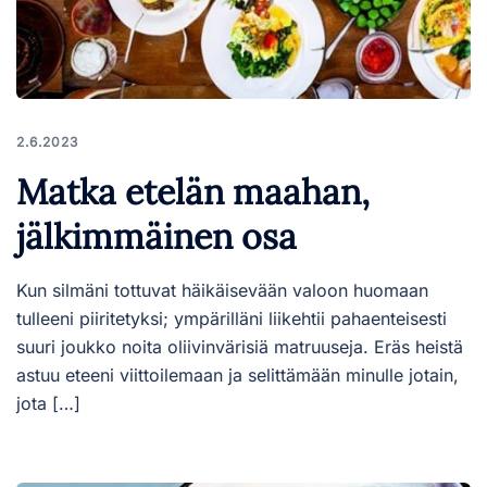
2.6.2023
Matka etelän maahan,
jälkimmäinen osa
Kun silmäni tottuvat häikäisevään valoon huomaan
tulleeni piiritetyksi; ympärilläni liikehtii pahaenteisesti
suuri joukko noita oliivinvärisiä matruuseja. Eräs heistä
astuu eteeni viittoilemaan ja selittämään minulle jotain,
jota […]