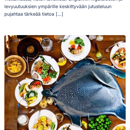
levyuutuuksien ympärille keskittyvään jutusteluun
pujahtaa tärkeää tietoa […]