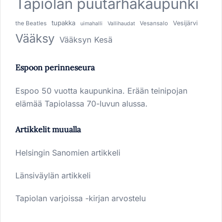
Tapiolan puutarhakaupunki
tupakka
Vesijärvi
the Beatles
Vesansalo
uimahalli
Vallihaudat
Vääksy
Vääksyn Kesä
Espoon perinneseura
Espoo 50 vuotta kaupunkina. Erään teinipojan
elämää Tapiolassa 70-luvun alussa.
Artikkelit muualla
Helsingin Sanomien artikkeli
Länsiväylän artikkeli
Tapiolan varjoissa -kirjan arvostelu