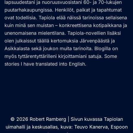
lapsuudestani ja nuoruusvuosistani 60- ja 70-lukujen
puutarhakaupungissa. Henkilöt, paikat ja tapahtumat
ovat todellisia. Tapiola elää näissä tarinoissa sellaisena
kuin minä sen muistan – konkreettisena kotipaikkana ja
unenomaisena mielentilana. Tapiola-novellien lisäksi
olen julkaissut täällä kertomuksia Järvenpäästä ja
Asikkalasta sekä joukon muita tarinoita. Blogilla on
myös tyttärentyttärilleni kirjoittamiani satuja. Some
stories I have translated into English.
© 2026 Robert Ramberg | Sivun kuvassa Tapiolan
uimahalli ja keskusallas, kuva: Teuvo Kanerva, Espoon