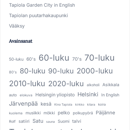
Tapiola Garden City in English
Tapiolan puutarhakaupunki
Vääksy
Avainsanat
60-luku
70-luku
60's
70's
50-luku
80-luku
2000-luku
90-luku
80's
2010-luku
2020-luku
Asikkala
alkoholi
Helsinki
Helsingin yliopisto
In English
auto
elokuva
Järvenpää
kesä
koira
Kino Tapiola
kirkko
kitara
pelko
Päijänne
musiikki
mökki
polkupyörä
kuolema
Satu
talvi
satiiri
Suomi
Rolf
sauna