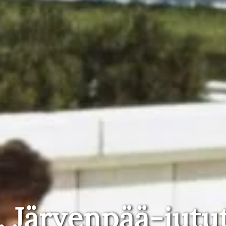
, Järvenpää-jutu