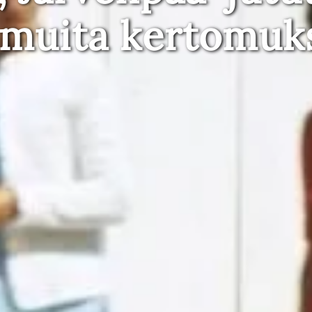
 muita kertomuk