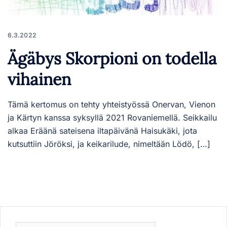
6.3.2022
Ägäbys Skorpioni on todella
vihainen
Tämä kertomus on tehty yhteistyössä Onervan, Vienon
ja Kärtyn kanssa syksyllä 2021 Rovaniemellä. Seikkailu
alkaa Eräänä sateisena iltapäivänä Haisukäki, jota
kutsuttiin Jöröksi, ja keikarilude, nimeltään Lödö, […]