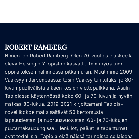
ROBERT RAMBERG
Nimeni on Robert Ramberg. Olen 70-vuotias eläkkeellä
oleva Helsingin Yliopiston kasvatti. Tein myös tuon
oppilaitoksen hallinnossa pitkän uran. Muutimme 2009
Vääksyyn Järvenpäästä: tosin Vääksy tuli tutuksi jo 80-
luvun puolivälistä alkaen kesien viettopaikkana. Asuin
Tapiolassa käytännössä koko 60- ja 70-luvun ja hyvän
matkaa 80-lukua. 2019-2021 kirjoittamani Tapiola-
novellikokoelmat sisältävät 50 kertomusta
lapsuudestani ja nuoruusvuosistani 60- ja 70-lukujen
puutarhakaupungissa. Henkilöt, paikat ja tapahtumat
ovat todellisia. Tapiola elää näissä tarinoissa sellaisena