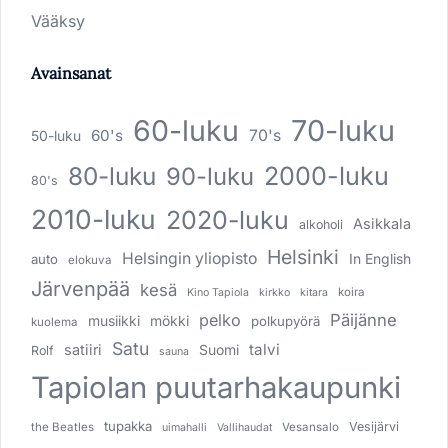
Vääksy
Avainsanat
60-luku
70-luku
60's
70's
50-luku
80-luku
2000-luku
90-luku
80's
2010-luku
2020-luku
Asikkala
alkoholi
Helsinki
Helsingin yliopisto
In English
auto
elokuva
Järvenpää
kesä
koira
Kino Tapiola
kirkko
kitara
pelko
Päijänne
musiikki
mökki
polkupyörä
kuolema
Satu
talvi
satiiri
Suomi
Rolf
sauna
Tapiolan puutarhakaupunki
tupakka
Vesijärvi
the Beatles
Vesansalo
uimahalli
Vallihaudat