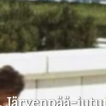
, Järvenpää-jutu