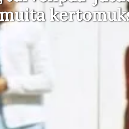
 muita kertomuk