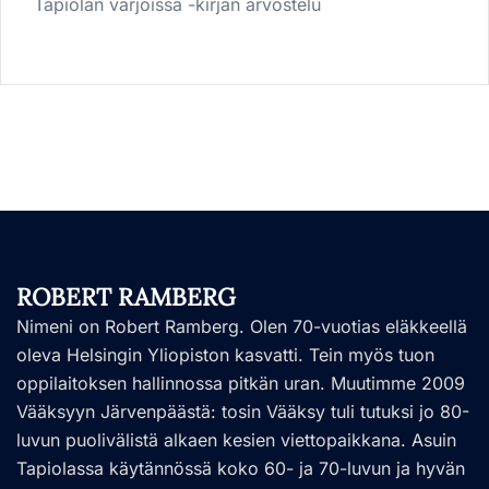
Tapiolan varjoissa -kirjan arvostelu
ROBERT RAMBERG
Nimeni on Robert Ramberg. Olen 70-vuotias eläkkeellä
oleva Helsingin Yliopiston kasvatti. Tein myös tuon
oppilaitoksen hallinnossa pitkän uran. Muutimme 2009
Vääksyyn Järvenpäästä: tosin Vääksy tuli tutuksi jo 80-
luvun puolivälistä alkaen kesien viettopaikkana. Asuin
Tapiolassa käytännössä koko 60- ja 70-luvun ja hyvän