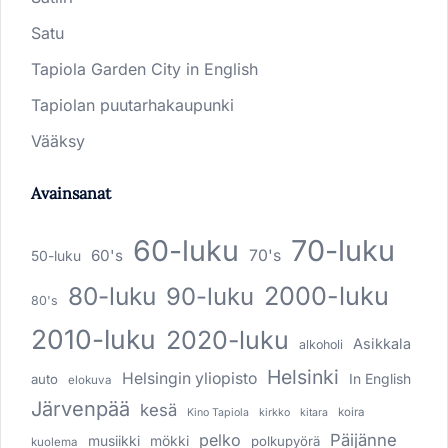
Satu
Tapiola Garden City in English
Tapiolan puutarhakaupunki
Vääksy
Avainsanat
60-luku
70-luku
60's
70's
50-luku
80-luku
2000-luku
90-luku
80's
2010-luku
2020-luku
Asikkala
alkoholi
Helsinki
Helsingin yliopisto
In English
auto
elokuva
Järvenpää
kesä
koira
Kino Tapiola
kirkko
kitara
pelko
Päijänne
musiikki
mökki
polkupyörä
kuolema