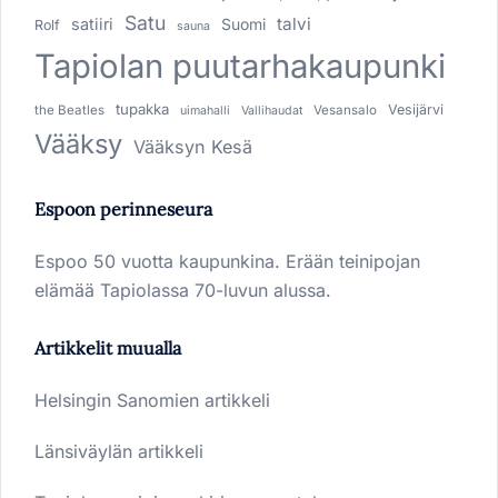
Satu
talvi
satiiri
Suomi
Rolf
sauna
Tapiolan puutarhakaupunki
tupakka
Vesijärvi
the Beatles
Vesansalo
uimahalli
Vallihaudat
Vääksy
Vääksyn Kesä
Espoon perinneseura
Espoo 50 vuotta kaupunkina. Erään teinipojan
elämää Tapiolassa 70-luvun alussa.
Artikkelit muualla
Helsingin Sanomien artikkeli
Länsiväylän artikkeli