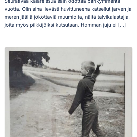
Seuraavaa kalareissua sain odottaa parikymmentä
vuotta. Olin aina lievästi huvittuneena katsellut järven ja
meren jäällä jököttäviä muumioita, näitä talvikalastajia,
joita myös pilkkijöiksi kutsutaan. Homman juju ei […]