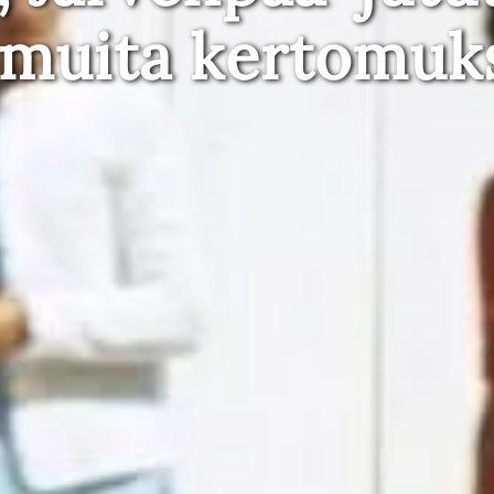
 muita kertomuk