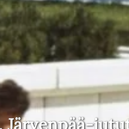
, Järvenpää-jutu